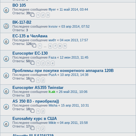
ВО 105
Последнее сообщение
fflyer
«
11 май 2014, 03:44
Ответы:
39
1
2
3
BK-117-B2
Последнее сообщение
kvsov
«
03 апр 2014, 07:52
Ответы:
3
EC-135 в ЧелАвиа
Последнее сообщение
ми8т
«
04 ноя 2013, 17:57
Ответы:
126
1
6
7
8
9
…
Eurocopter EC-130
Последнее сообщение
Faza
«
12 июн 2013, 11:45
Ответы:
50
1
2
3
4
Проблемы при покупке конкретного аппарата 120B
Последнее сообщение
PuzA
«
10 апр 2013, 14:38
Ответы:
16
1
2
Eurocopter AS355 Twinstar
Последнее сообщение
lt.ak
«
26 май 2011, 10:06
Ответы:
13
AS 350 B3 - приобрела))
Последнее сообщение
Misha
«
15 апр 2011, 10:31
Ответы:
18
1
2
Eurosafety курс в США
Последнее сообщение
Mikle
«
04 апр 2011, 15:58
Ответы:
17
1
2
Alouette III SA316/319