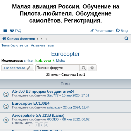
Малая авиация России. Обучение на
Пилота-любителя. Обсуждение
самолётов. Регистрация.
FAQ
Регистрация
Вход
Список форумов
Темы без ответов
Активные темы
о
Eurocopter
и
с
Модераторы:
smixer
,
lt.ak
,
vova_k
,
Misha
к
Поиск
Расширенный поис
Новая тема
23 темы • Страница
1
из
1
Темы
AS-350 B3 продам без двигателЯ
Последнее сообщение
Step777
«
15 апр 2025, 17:51
Eurocopter EC130B4
Последнее сообщение
aviabaza
«
22 окт 2024, 11:44
Aerospatiale SA 315B (Lama)
Последнее сообщение
RODEO
«
08 янв 2022, 00:02
Ответы:
39
1
2
3