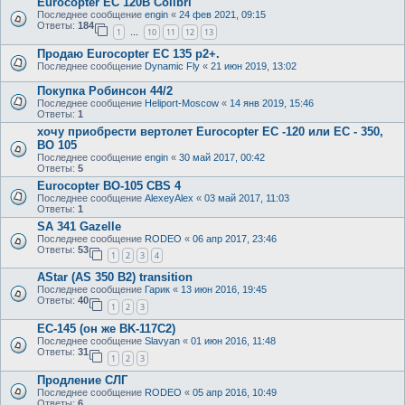
Eurocopter EC 120B Colibri
Последнее сообщение
engin
«
24 фев 2021, 09:15
Ответы:
184
1
10
11
12
13
…
Продаю Eurocopter EC 135 p2+.
Последнее сообщение
Dynamic Fly
«
21 июн 2019, 13:02
Покупка Робинсон 44/2
Последнее сообщение
Heliport-Moscow
«
14 янв 2019, 15:46
Ответы:
1
хочу приобрести вертолет Eurocopter EC -120 или EC - 350,
BO 105
Последнее сообщение
engin
«
30 май 2017, 00:42
Ответы:
5
Eurocopter BO-105 CBS 4
Последнее сообщение
AlexeyAlex
«
03 май 2017, 11:03
Ответы:
1
SA 341 Gazelle
Последнее сообщение
RODEO
«
06 апр 2017, 23:46
Ответы:
53
1
2
3
4
AStar (AS 350 B2) transition
Последнее сообщение
Гарик
«
13 июн 2016, 19:45
Ответы:
40
1
2
3
EC-145 (он же BK-117C2)
Последнее сообщение
Slavyan
«
01 июн 2016, 11:48
Ответы:
31
1
2
3
Продление СЛГ
Последнее сообщение
RODEO
«
05 апр 2016, 10:49
Ответы:
6