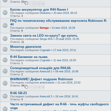
Ответы:
53
1
2
3
4
Куплю аккумулятор для R44 Raven I
Последнее сообщение
Deduska
«
20 июл 2019, 00:10
Ответы:
3
FAQ по техническому обслуживанию вертолета Robinson R-
44
Последнее сообщение
Serega
«
13 июн 2019, 16:29
Ответы:
9
Замена света на LED по-кругу? где купить
Последнее сообщение
Serge-ATA
«
29 май 2019, 15:35
Ответы:
11
Монитор двигателя
Последнее сообщение
Cognatio
«
17 янв 2019, 23:11
R-44 Багажник на лыжи.
Последнее сообщение
Cognatio
«
11 янв 2019, 16:55
Ответы:
1
Солнцезащитный козырёк для R44,66
Последнее сообщение
Алексей 2
«
09 янв 2019, 16:08
Ответы:
2
ВНИМАНИЕ! Дефект подушек Robinson
Последнее сообщение
americanets
«
21 сен 2018, 22:52
Ответы:
56
1
2
3
4
R-66 SB-23
Последнее сообщение
Алексей 2
«
18 сен 2018, 16:41
Ответы:
5
Часто встречаемый дефект на R-66 - течь муфты свободного
хода