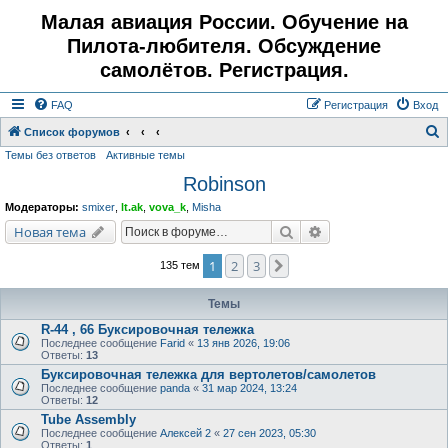
Малая авиация России. Обучение на
Пилота-любителя. Обсуждение
самолётов. Регистрация.
FAQ
Регистрация
Вход
Список форумов
Темы без ответов
Активные темы
о
Robinson
и
с
Модераторы:
smixer
,
lt.ak
,
vova_k
,
Misha
к
Поиск
Расширенный поис
Новая тема
1
2
3
След.
135 тем
Темы
R-44 , 66 Буксировочная тележка
Последнее сообщение
Farid
«
13 янв 2026, 19:06
Ответы:
13
Буксировочная тележка для вертолетов/самолетов
Последнее сообщение
panda
«
31 мар 2024, 13:24
Ответы:
12
Tube Assembly
Последнее сообщение
Алексей 2
«
27 сен 2023, 05:30
Ответы:
1