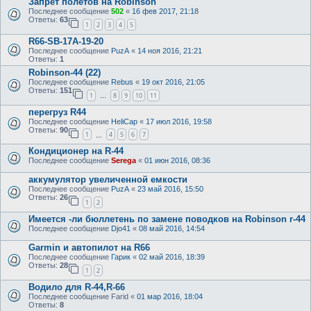
Запрет полетов на Robinson
Последнее сообщение
502
«
16 фев 2017, 21:18
Ответы:
63
1
2
3
4
5
R66-SB-17A-19-20
Последнее сообщение
PuzA
«
14 ноя 2016, 21:21
Ответы:
1
Robinson-44 (22)
Последнее сообщение
Rebus
«
19 окт 2016, 21:05
Ответы:
151
1
8
9
10
11
…
перегруз R44
Последнее сообщение
HeliCap
«
17 июл 2016, 19:58
Ответы:
90
1
4
5
6
7
…
Кондиционер на R-44
Последнее сообщение
Serega
«
01 июн 2016, 08:36
аккумулятор увеличенной емкости
Последнее сообщение
PuzA
«
23 май 2016, 15:50
Ответы:
26
1
2
Имеется -ли бюллетень по замене поводков на Robinson r-44
Последнее сообщение
Djo41
«
08 май 2016, 14:54
Garmin и автопилот на R66
Последнее сообщение
Гарик
«
02 май 2016, 18:39
Ответы:
28
1
2
Водило для R-44,R-66
Последнее сообщение
Farid
«
01 мар 2016, 18:04
Ответы:
8