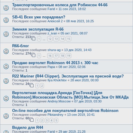
Транспортировочные колеса для Робинсон 44-66
Последнее сообщение
Farid
«
11 сен 2023, 18:02
SB-41 Всех уже порадовал?
Последнее сообщение
Алексей 2
«
08 янв 2023, 16:25
Зимняя эксплуатация R-66
Последнее сообщение
z_ivan
«
05 окт 2021, 08:07
Ответы:
213
1
12
13
14
15
…
R66-блог
Последнее сообщение
shura-ag
«
13 дек 2020, 14:43
Ответы:
274
1
16
17
18
19
…
Продаю вертолет Robinson 44 2013 г. 300 час
Последнее сообщение
Papa
«
08 окт 2020, 02:06
Ответы:
1
R22 Mariner (R44 Clipper). Эксплуатация на пресной воде?
Последнее сообщение
Ilya Khokhlov
«
28 июл 2020, 00:00
Ответы:
24
1
2
Вертолетная площадка.Аренда [ГеоТочка] [Для
Robinson].Московская Область [МО].Мытищи.3км От МКАДа
Последнее сообщение
Andrey.Moscow
«
07 дек 2019, 03:30
Ответы:
1
On-line пособие для покупателей вертолётов Robinson
Последнее сообщение
Pilotandrey
«
13 сен 2019, 10:41
Ответы:
60
1
2
3
4
5
Водило для R44
Последнее сообщение
Farid
«
29 авг 2019, 21:26