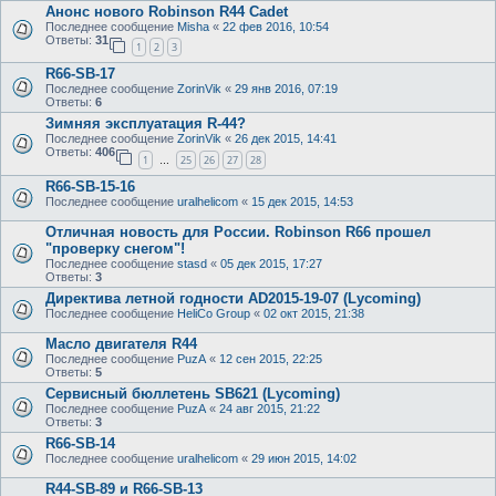
Анонс нового Robinson R44 Cadet
Последнее сообщение
Misha
«
22 фев 2016, 10:54
Ответы:
31
1
2
3
R66-SB-17
Последнее сообщение
ZorinVik
«
29 янв 2016, 07:19
Ответы:
6
Зимняя эксплуатация R-44?
Последнее сообщение
ZorinVik
«
26 дек 2015, 14:41
Ответы:
406
1
25
26
27
28
…
R66-SB-15-16
Последнее сообщение
uralhelicom
«
15 дек 2015, 14:53
Отличная новость для России. Robinson R66 прошел
"проверку снегом"!
Последнее сообщение
stasd
«
05 дек 2015, 17:27
Ответы:
3
Директива летной годности AD2015-19-07 (Lycoming)
Последнее сообщение
HeliCo Group
«
02 окт 2015, 21:38
Масло двигателя R44
Последнее сообщение
PuzA
«
12 сен 2015, 22:25
Ответы:
5
Сервисный бюллетень SB621 (Lycoming)
Последнее сообщение
PuzA
«
24 авг 2015, 21:22
Ответы:
3
R66-SB-14
Последнее сообщение
uralhelicom
«
29 июн 2015, 14:02
R44-SB-89 и R66-SB-13