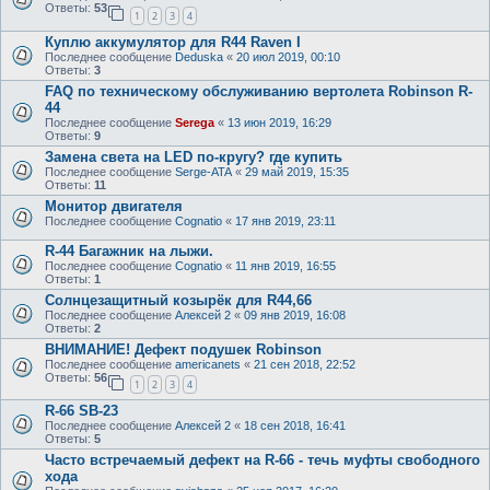
Ответы:
53
1
2
3
4
Куплю аккумулятор для R44 Raven I
Последнее сообщение
Deduska
«
20 июл 2019, 00:10
Ответы:
3
FAQ по техническому обслуживанию вертолета Robinson R-
44
Последнее сообщение
Serega
«
13 июн 2019, 16:29
Ответы:
9
Замена света на LED по-кругу? где купить
Последнее сообщение
Serge-ATA
«
29 май 2019, 15:35
Ответы:
11
Монитор двигателя
Последнее сообщение
Cognatio
«
17 янв 2019, 23:11
R-44 Багажник на лыжи.
Последнее сообщение
Cognatio
«
11 янв 2019, 16:55
Ответы:
1
Солнцезащитный козырёк для R44,66
Последнее сообщение
Алексей 2
«
09 янв 2019, 16:08
Ответы:
2
ВНИМАНИЕ! Дефект подушек Robinson
Последнее сообщение
americanets
«
21 сен 2018, 22:52
Ответы:
56
1
2
3
4
R-66 SB-23
Последнее сообщение
Алексей 2
«
18 сен 2018, 16:41
Ответы:
5
Часто встречаемый дефект на R-66 - течь муфты свободного
хода