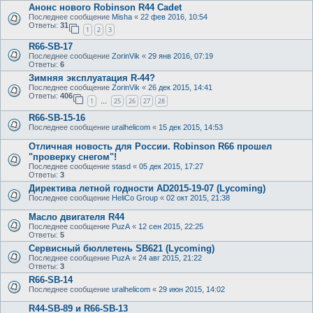
Анонс нового Robinson R44 Cadet
Последнее сообщение
Misha
«
22 фев 2016, 10:54
Ответы:
31
1
2
3
R66-SB-17
Последнее сообщение
ZorinVik
«
29 янв 2016, 07:19
Ответы:
6
Зимняя эксплуатация R-44?
Последнее сообщение
ZorinVik
«
26 дек 2015, 14:41
Ответы:
406
1
25
26
27
28
…
R66-SB-15-16
Последнее сообщение
uralhelicom
«
15 дек 2015, 14:53
Отличная новость для России. Robinson R66 прошел
"проверку снегом"!
Последнее сообщение
stasd
«
05 дек 2015, 17:27
Ответы:
3
Директива летной годности AD2015-19-07 (Lycoming)
Последнее сообщение
HeliCo Group
«
02 окт 2015, 21:38
Масло двигателя R44
Последнее сообщение
PuzA
«
12 сен 2015, 22:25
Ответы:
5
Сервисный бюллетень SB621 (Lycoming)
Последнее сообщение
PuzA
«
24 авг 2015, 21:22
Ответы:
3
R66-SB-14
Последнее сообщение
uralhelicom
«
29 июн 2015, 14:02
R44-SB-89 и R66-SB-13