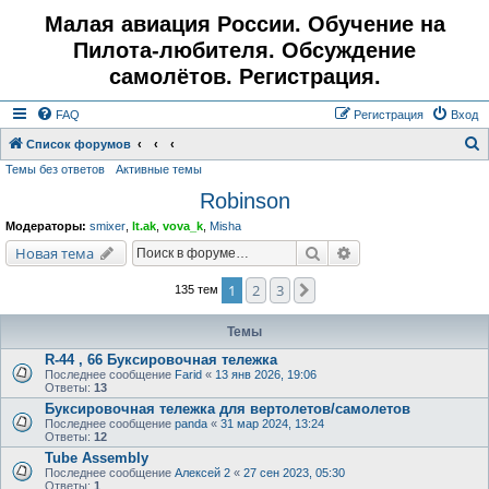
Малая авиация России. Обучение на
Пилота-любителя. Обсуждение
самолётов. Регистрация.
FAQ
Регистрация
Вход
Список форумов
Темы без ответов
Активные темы
о
Robinson
и
с
Модераторы:
smixer
,
lt.ak
,
vova_k
,
Misha
к
Поиск
Расширенный поис
Новая тема
1
2
3
След.
135 тем
Темы
R-44 , 66 Буксировочная тележка
Последнее сообщение
Farid
«
13 янв 2026, 19:06
Ответы:
13
Буксировочная тележка для вертолетов/самолетов
Последнее сообщение
panda
«
31 мар 2024, 13:24
Ответы:
12
Tube Assembly
Последнее сообщение
Алексей 2
«
27 сен 2023, 05:30
Ответы:
1