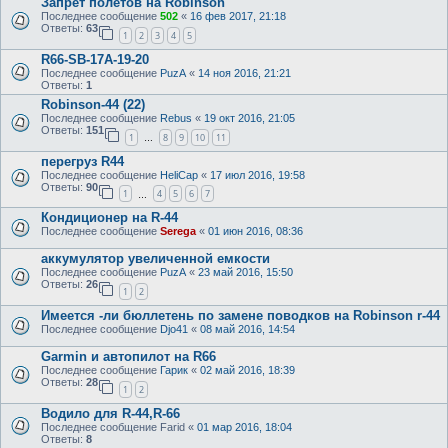
Запрет полетов на Robinson
Последнее сообщение
502
«
16 фев 2017, 21:18
Ответы:
63
1
2
3
4
5
R66-SB-17A-19-20
Последнее сообщение
PuzA
«
14 ноя 2016, 21:21
Ответы:
1
Robinson-44 (22)
Последнее сообщение
Rebus
«
19 окт 2016, 21:05
Ответы:
151
1
8
9
10
11
…
перегруз R44
Последнее сообщение
HeliCap
«
17 июл 2016, 19:58
Ответы:
90
1
4
5
6
7
…
Кондиционер на R-44
Последнее сообщение
Serega
«
01 июн 2016, 08:36
аккумулятор увеличенной емкости
Последнее сообщение
PuzA
«
23 май 2016, 15:50
Ответы:
26
1
2
Имеется -ли бюллетень по замене поводков на Robinson r-44
Последнее сообщение
Djo41
«
08 май 2016, 14:54
Garmin и автопилот на R66
Последнее сообщение
Гарик
«
02 май 2016, 18:39
Ответы:
28
1
2
Водило для R-44,R-66
Последнее сообщение
Farid
«
01 мар 2016, 18:04
Ответы:
8