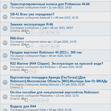
Транспортировочные колеса для Робинсон 44-66
Последнее сообщение
Farid
«
11 сен 2023, 18:02
SB-41 Всех уже порадовал?
Последнее сообщение
Алексей 2
«
08 янв 2023, 16:25
Зимняя эксплуатация R-66
Последнее сообщение
z_ivan
«
05 окт 2021, 08:07
Ответы:
213
1
12
13
14
15
…
R66-блог
Последнее сообщение
shura-ag
«
13 дек 2020, 14:43
Ответы:
274
1
16
17
18
19
…
Продаю вертолет Robinson 44 2013 г. 300 час
Последнее сообщение
Papa
«
08 окт 2020, 02:06
Ответы:
1
R22 Mariner (R44 Clipper). Эксплуатация на пресной воде?
Последнее сообщение
Ilya Khokhlov
«
28 июл 2020, 00:00
Ответы:
24
1
2
Вертолетная площадка.Аренда [ГеоТочка] [Для
Robinson].Московская Область [МО].Мытищи.3км От МКАДа
Последнее сообщение
Andrey.Moscow
«
07 дек 2019, 03:30
Ответы:
1
On-line пособие для покупателей вертолётов Robinson
Последнее сообщение
Pilotandrey
«
13 сен 2019, 10:41
Ответы:
60
1
2
3
4
5
Водило для R44
Последнее сообщение
Farid
«
29 авг 2019, 21:26