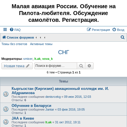
Малая авиация России. Обучение на
Пилота-любителя. Обсуждение
самолётов. Регистрация.
FAQ
Регистрация
Вход
Список форумов
Темы без ответов
Активные темы
о
СНГ
и
с
Модераторы:
smixer
,
lt.ak
,
vova_k
к
Поиск
Расширенный поис
Новая тема
6 тем • Страница
1
из
1
Темы
Кыргызстан (Киргизия) авиационный колледж им. И.
Абдраимова
Последнее сообщение
denisrcekg
«
09 июн 2016, 12:03
Ответы:
6
Обучение в Беларуси
Последнее сообщение
Jantar
«
03 фев 2016, 19:05
Ответы:
1
JAA в Киеве
Последнее сообщение
lt.ak
«
31 окт 2012, 19:11
Ответы:
1