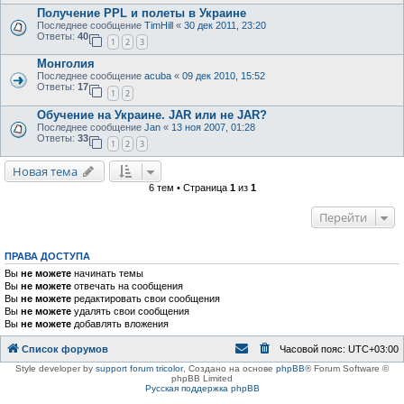
Получение PPL и полеты в Украине
Последнее сообщение
TimHill
«
30 дек 2011, 23:20
Ответы:
40
1
2
3
Монголия
Последнее сообщение
acuba
«
09 дек 2010, 15:52
Ответы:
17
1
2
Обучение на Украине. JAR или не JAR?
Последнее сообщение
Jan
«
13 ноя 2007, 01:28
Ответы:
33
1
2
3
Новая тема
6 тем • Страница
1
из
1
Перейти
ПРАВА ДОСТУПА
Вы
не можете
начинать темы
Вы
не можете
отвечать на сообщения
Вы
не можете
редактировать свои сообщения
Вы
не можете
удалять свои сообщения
Вы
не можете
добавлять вложения
Список форумов
Часовой пояс:
UTC+03:00
Style developer by
support forum tricolor
,
Создано на основе
phpBB
® Forum Software ©
phpBB Limited
Русская поддержка phpBB