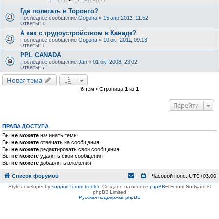
Где полетать в Торонто?
Последнее сообщение
Gogona
«
15 апр 2012, 11:52
Ответы:
1
А как с трудоустройством в Канаде?
Последнее сообщение
Gogona
«
10 окт 2011, 09:13
Ответы:
1
PPL CANADA
Последнее сообщение
Jan
«
01 окт 2008, 23:02
Ответы:
7
Новая тема
6 тем • Страница
1
из
1
Перейти
ПРАВА ДОСТУПА
Вы
не можете
начинать темы
Вы
не можете
отвечать на сообщения
Вы
не можете
редактировать свои сообщения
Вы
не можете
удалять свои сообщения
Вы
не можете
добавлять вложения
Список форумов
Часовой пояс:
UTC+03:00
Style developer by
support forum tricolor
,
Создано на основе
phpBB
® Forum Software ©
phpBB Limited
Русская поддержка phpBB