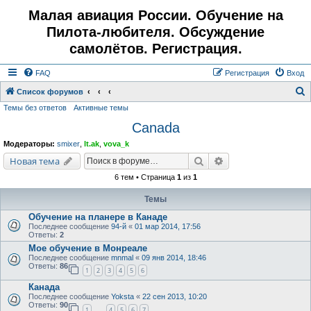
Малая авиация России. Обучение на
Пилота-любителя. Обсуждение
самолётов. Регистрация.
FAQ
Регистрация
Вход
Список форумов
Темы без ответов
Активные темы
о
Canada
и
с
Модераторы:
smixer
,
lt.ak
,
vova_k
к
Поиск
Расширенный поис
Новая тема
6 тем • Страница
1
из
1
Темы
Обучение на планере в Канаде
Последнее сообщение
94-й
«
01 мар 2014, 17:56
Ответы:
2
Мое обучение в Монреале
Последнее сообщение
mnmal
«
09 янв 2014, 18:46
Ответы:
86
1
2
3
4
5
6
Канада
Последнее сообщение
Yoksta
«
22 сен 2013, 10:20
Ответы:
90
1
4
5
6
7
…