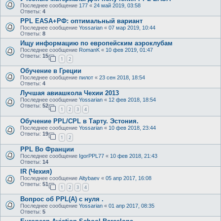
Последнее сообщение
177
«
24 май 2019, 03:58
Ответы:
4
PPL EASA+РФ: оптимальный вариант
Последнее сообщение
Yossarian
«
07 мар 2019, 10:44
Ответы:
8
Ищу информацию по европейским аэроклубам
Последнее сообщение
RomanK
«
10 фев 2019, 01:47
Ответы:
15
1
2
Обучение в Греции
Последнее сообщение
пилот
«
23 сен 2018, 18:54
Ответы:
4
Лучшая авиашкола Чехии 2013
Последнее сообщение
Yossarian
«
12 фев 2018, 18:54
Ответы:
52
1
2
3
4
Обучение PPL/CPL в Тарту. Эстония.
Последнее сообщение
Yossarian
«
10 фев 2018, 23:44
Ответы:
19
1
2
PPL Во Франции
Последнее сообщение
IgorPPL77
«
10 фев 2018, 21:43
Ответы:
14
IR (Чехия)
Последнее сообщение
Altybaev
«
05 апр 2017, 16:08
Ответы:
51
1
2
3
4
Вопрос об PPL(A) с нуля .
Последнее сообщение
Yossarian
«
01 апр 2017, 08:35
Ответы:
5