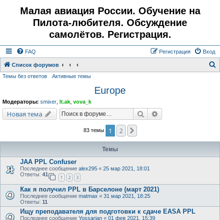
Малая авиация России. Обучение на
Пилота-любителя. Обсуждение
самолётов. Регистрация.
FAQ
Регистрация
Вход
Список форумов
Темы без ответов
Активные темы
о
Europe
и
с
Модераторы:
smixer
,
lt.ak
,
vova_k
к
Поиск
Расширенный поис
Новая тема
1
2
След.
83 темы
Темы
JAA PPL Confuser
Последнее сообщение
alex295
«
25 мар 2021, 18:01
Ответы:
41
1
2
3
Как я получил PPL в Барселоне (март 2021)
Последнее сообщение
matmax
«
31 мар 2021, 18:25
Ответы:
11
Ищу преподавателя для подготовки к сдаче EASA PPL
Последнее сообщение
Yossarian
«
01 фев 2021, 15:39