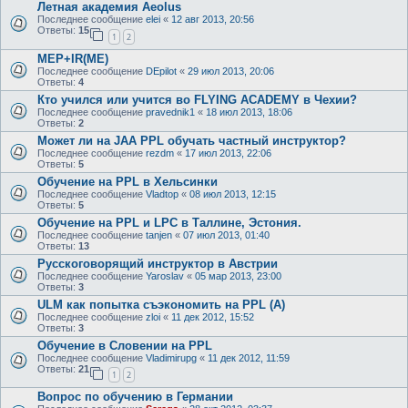
Летная академия Aeolus
Последнее сообщение
elei
«
12 авг 2013, 20:56
Ответы:
15
1
2
MEP+IR(ME)
Последнее сообщение
DEpilot
«
29 июл 2013, 20:06
Ответы:
4
Кто учился или учится во FLYING ACADEMY в Чехии?
Последнее сообщение
pravednik1
«
18 июл 2013, 18:06
Ответы:
2
Может ли на JAA PPL обучать частный инструктор?
Последнее сообщение
rezdm
«
17 июл 2013, 22:06
Ответы:
5
Обучение на PPL в Хельсинки
Последнее сообщение
Vladtop
«
08 июл 2013, 12:15
Ответы:
5
Обучение на PPL и LPC в Таллине, Эстония.
Последнее сообщение
tanjen
«
07 июл 2013, 01:40
Ответы:
13
Русскоговорящий инструктор в Австрии
Последнее сообщение
Yaroslav
«
05 мар 2013, 23:00
Ответы:
3
ULM как попытка съэкономить на PPL (A)
Последнее сообщение
zloi
«
11 дек 2012, 15:52
Ответы:
3
Обучение в Словении на PPL
Последнее сообщение
Vladimirupg
«
11 дек 2012, 11:59
Ответы:
21
1
2
Вопрос по обучению в Германии