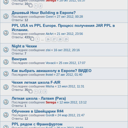
Последнее сообщение
Serega
«
28 окт 2012, 03:37
Ответы:
16
1
2
Дешевый Hour Building в Европе?
Последнее сообщение
Genri
«
27 окт 2012, 00:28
Ответы:
12
PPL USA vs PPL Europe. Процесс получения JAR PPL в
Испании.
Последнее сообщение
AirArt
«
21 окт 2012, 23:56
Ответы:
433
1
26
27
28
29
…
Night в Чехии
Последнее сообщение
zloi
«
16 окт 2012, 20:16
Ответы:
7
Венгрия
Последнее сообщение
Vovacii
«
25 сен 2012, 17:07
Как выбрать авиашколу в Европе? ВИДЕО
Последнее сообщение
ihotel
«
27 авг 2012, 01:40
Чехия летная школа F-AIR
Последнее сообщение
Misha
«
13 июл 2012, 11:31
Ответы:
35
1
2
3
Летная школа - Латвия (Рига)
Последнее сообщение
Serega
«
12 июн 2012, 13:12
Ответы:
1
Обучение в Швейцарии R44
Последнее сообщение
Gordil
«
24 мар 2012, 21:47
Ответы:
12
PPL рядом с Франкфуртом