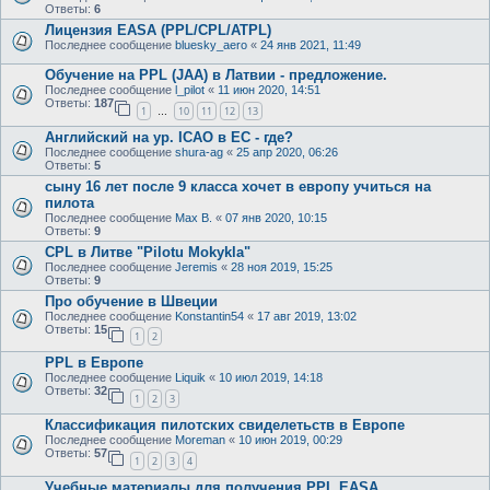
Ответы:
6
Лицензия EASA (PPL/CPL/ATPL)
Последнее сообщение
bluesky_aero
«
24 янв 2021, 11:49
Oбучениe на PPL (JAA) в Латвии - предложение.
Последнее сообщение
l_pilot
«
11 июн 2020, 14:51
Ответы:
187
1
10
11
12
13
…
Английский на ур. ICAO в ЕС - где?
Последнее сообщение
shura-ag
«
25 апр 2020, 06:26
Ответы:
5
сыну 16 лет после 9 класса хочет в европу учиться на
пилота
Последнее сообщение
Max B.
«
07 янв 2020, 10:15
Ответы:
9
CPL в Литве "Pilotu Mokykla"
Последнее сообщение
Jeremis
«
28 ноя 2019, 15:25
Ответы:
9
Про обучение в Швеции
Последнее сообщение
Konstantin54
«
17 авг 2019, 13:02
Ответы:
15
1
2
PPL в Европе
Последнее сообщение
Liquik
«
10 июл 2019, 14:18
Ответы:
32
1
2
3
Классификация пилотских свиделетьств в Европе
Последнее сообщение
Moreman
«
10 июн 2019, 00:29
Ответы:
57
1
2
3
4
Учебные материалы для получения PPL EASA