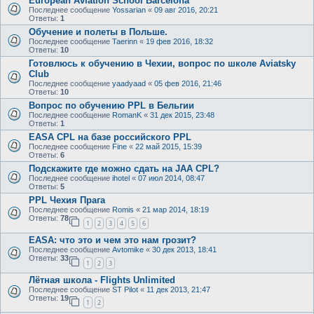
European Aviation School Barcelona
Последнее сообщение
Yossarian
«
09 авг 2016, 20:21
Ответы:
1
Обучение и полеты в Польше.
Последнее сообщение
Taerinn
«
19 фев 2016, 18:32
Ответы:
10
Готовлюсь к обучению в Чехии, вопрос по школе Aviatsky
Club
Последнее сообщение
yaadyaad
«
05 фев 2016, 21:46
Ответы:
10
Вопрос по обучению PPL в Бельгии
Последнее сообщение
RomanK
«
31 дек 2015, 23:48
Ответы:
1
EASA CPL на базе российского PPL
Последнее сообщение
Fine
«
22 май 2015, 15:39
Ответы:
6
Подскажите где можно сдать на JAA CPL?
Последнее сообщение
ihotel
«
07 июл 2014, 08:47
Ответы:
5
PPL Чехия Прага
Последнее сообщение
Romis
«
21 мар 2014, 18:19
Ответы:
78
1
2
3
4
5
6
EASA: что это и чем это нам грозит?
Последнее сообщение
Avtomike
«
30 дек 2013, 18:41
Ответы:
33
1
2
3
Лётная школа - Flights Unlimited
Последнее сообщение
ST Pilot
«
11 дек 2013, 21:47
Ответы:
19
1
2