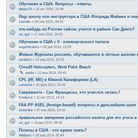
Обучение в США. Вопросы - ответы.
lalique78
»
19 окт 2016, 15:48
Ищу школу или инструктора в США Флорида Майами и окр
sashafx
»
26 янв 2015, 08:34
кто-нибудь из России сейчас учится в районе Сан Диего?
art_igor
»
17 янв 2014, 19:53
Обучение в США с 0 - коммерческого пилота
angelVerdenu
»
09 дек 2014, 13:59
Живые Журналы россиян, обучавшихся в летных школах
saralex1
»
10 апр 2013, 20:25
Cloud9 Helicopters, West Palm Beach
danila
»
22 апр 2014, 08:40
CPL (IR, ME) в Южной Калифорнии (LA)
cameloid
»
18 фев 2014, 20:44
Сакраменто - Сан Франциско, кто учислся летать?
Evidance
»
11 окт 2013, 14:13
FAA PP ASEL (foreign-based): вопросы и дальнейшие шаги
Avtomike
»
07 ноя 2010, 10:18
правильное заверение российского налета для его учета 
art_igor
»
19 дек 2013, 09:45
Полеты в США - что нужно знать?
Wildbars
»
28 янв 2014, 01:44