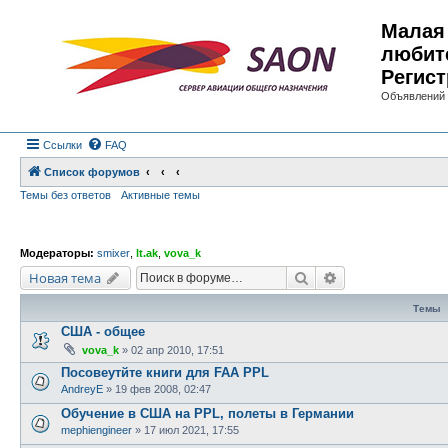
Малая 
любит
Регист
Объявлений 
Ссылки
FAQ
Список форумов
Темы без ответов
Активные темы
Модераторы:
smixer
,
lt.ak
,
vova_k
Поиск
Расширенный по
Новая тема
Темы
США - общее
vova_k
»
02 апр 2010, 17:51
Посовеутйте книги для FAA PPL
AndreyE
»
19 фев 2008, 02:47
Обучение в США на PPL, полеты в Германии
mephiengineer
»
17 июл 2021, 17:55