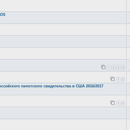
IOS
1
2
3
4
1
2
оссийского пилотского свидетельства в США 2016/2017
1
2