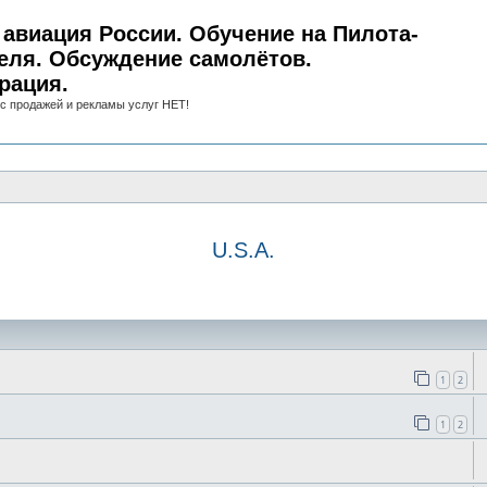
авиация России. Обучение на Пилота-
еля. Обсуждение самолётов.
рация.
с продажей и рекламы услуг НЕТ!
U.S.A.
иск
1
2
1
2