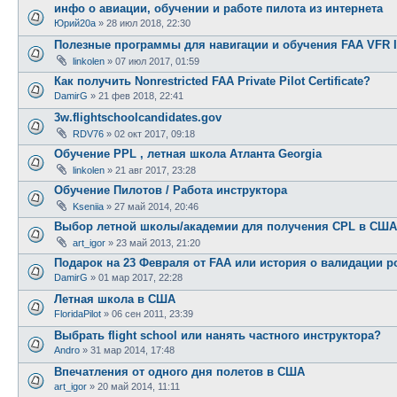
инфо о авиации, обучении и работе пилота из интернета
Юрий20а
»
28 июл 2018, 22:30
Полезные программы для навигации и обучения FAA VFR 
linkolen
»
07 июл 2017, 01:59
Как получить Nonrestricted FAA Private Pilot Certificate?
DamirG
»
21 фев 2018, 22:41
3w.flightschoolcandidates.gov
RDV76
»
02 окт 2017, 09:18
Обучение PPL , летная школа Атланта Georgia
linkolen
»
21 авг 2017, 23:28
Обучение Пилотов / Работа инструктора
Kseniia
»
27 май 2014, 20:46
Выбор летной школы/академии для получения CPL в США
art_igor
»
23 май 2013, 21:20
Подарок на 23 Февраля от FAA или история о валидации р
DamirG
»
01 мар 2017, 22:28
Летная школа в США
FloridaPilot
»
06 сен 2011, 23:39
Выбрать flight school или нанять частного инструктора?
Andro
»
31 мар 2014, 17:48
Впечатления от одного дня полетов в США
art_igor
»
20 май 2014, 11:11