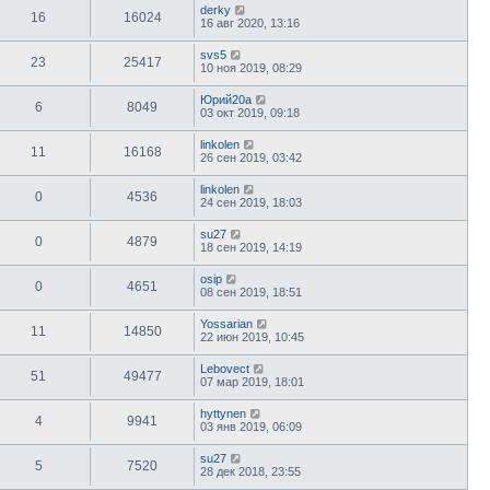
derky
16
16024
16 авг 2020, 13:16
svs5
23
25417
10 ноя 2019, 08:29
Юрий20а
6
8049
03 окт 2019, 09:18
linkolen
11
16168
26 сен 2019, 03:42
linkolen
0
4536
24 сен 2019, 18:03
su27
0
4879
18 сен 2019, 14:19
osip
0
4651
08 сен 2019, 18:51
Yossarian
11
14850
22 июн 2019, 10:45
Lebovect
51
49477
07 мар 2019, 18:01
hyttynen
4
9941
03 янв 2019, 06:09
su27
5
7520
28 дек 2018, 23:55