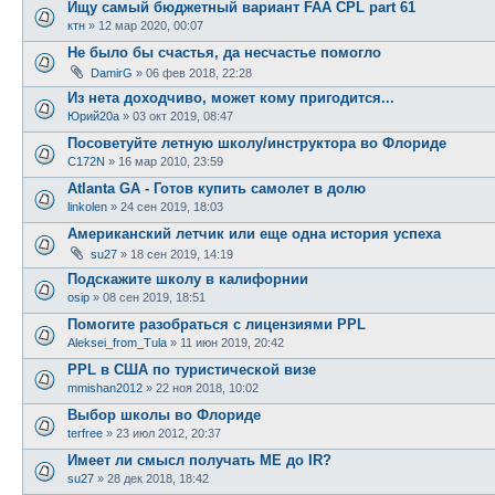
Ищу самый бюджетный вариант FAA CPL part 61
ктн
»
12 мар 2020, 00:07
Не было бы счастья, да несчастье помогло
DamirG
»
06 фев 2018, 22:28
Из нета доходчиво, может кому пригодится...
Юрий20а
»
03 окт 2019, 08:47
Посоветуйте летную школу/инструктора во Флориде
C172N
»
16 мар 2010, 23:59
Atlanta GA - Готов купить самолет в долю
linkolen
»
24 сен 2019, 18:03
Американский летчик или еще одна история успеха
su27
»
18 сен 2019, 14:19
Подскажите школу в калифорнии
osip
»
08 сен 2019, 18:51
Помогите разобраться с лицензиями PPL
Aleksei_from_Tula
»
11 июн 2019, 20:42
PPL в США по туристической визе
mmishan2012
»
22 ноя 2018, 10:02
Выбор школы во Флориде
terfree
»
23 июл 2012, 20:37
Имеет ли смысл получать ME до IR?
su27
»
28 дек 2018, 18:42