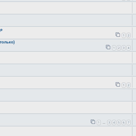
де
1
2
только)
1
2
3
4
1
2
1
3
4
5
6
7
…