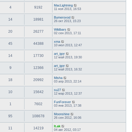
MacLightning
4
9192
11 ноя 2013, 16:53
Bumerovod
14
18981
26 окт 2013, 15:23
Wildbars
20
26277
02 сен 2013, 17:11
xma
45
44388
10 июл 2013, 12:47
art_igor
14
17730
12 май 2013, 19:30
art_igor
9
12366
12 май 2013, 16:32
Misha
18
20992
03 апр 2013, 22:14
su27
10
15642
12 мар 2013, 12:37
FunForever
1
7602
03 янв 2013, 17:38
Moonshine
95
108678
26 сен 2012, 16:06
lt.ak
11
14219
04 авг 2012, 03:17