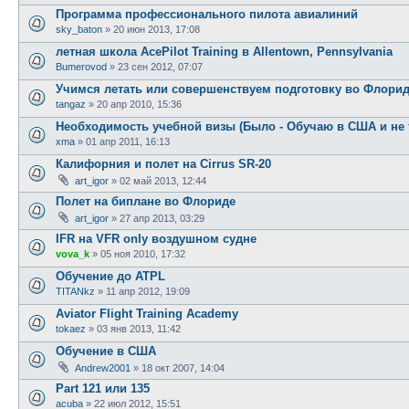
Программа профессионального пилота авиалиний
sky_baton
»
20 июн 2013, 17:08
летная школа AcePilot Training в Allentown, Pennsylvania
Bumerovod
»
23 сен 2012, 07:07
Учимся летать или совершенствуем подготовку во Флори
tangaz
»
20 апр 2010, 15:36
Необходимость учебной визы (Было - Обучаю в США и не 
xma
»
01 апр 2011, 16:13
Калифорния и полет на Cirrus SR-20
art_igor
»
02 май 2013, 12:44
Полет на биплане во Флориде
art_igor
»
27 апр 2013, 03:29
IFR на VFR only воздушном судне
vova_k
»
05 ноя 2010, 17:32
Обучение до ATPL
TITANkz
»
11 апр 2012, 19:09
Aviator Flight Training Academy
tokaez
»
03 янв 2013, 11:42
Обучение в США
Andrew2001
»
18 окт 2007, 14:04
Part 121 или 135
acuba
»
22 июл 2012, 15:51