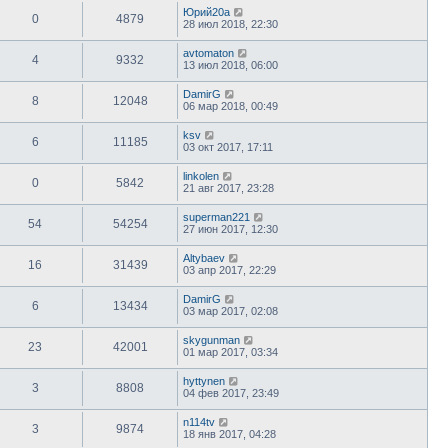
Юрий20а
0
4879
28 июл 2018, 22:30
avtomaton
4
9332
13 июл 2018, 06:00
DamirG
8
12048
06 мар 2018, 00:49
ksv
6
11185
03 окт 2017, 17:11
linkolen
0
5842
21 авг 2017, 23:28
superman221
54
54254
27 июн 2017, 12:30
Altybaev
16
31439
03 апр 2017, 22:29
DamirG
6
13434
03 мар 2017, 02:08
skygunman
23
42001
01 мар 2017, 03:34
hyttynen
3
8808
04 фев 2017, 23:49
n114tv
3
9874
18 янв 2017, 04:28