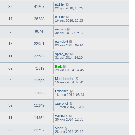
n114tv
32
41207
22 дек 2016, 18:25
n114tv
17
26288
16 дек 2016, 15:23
nemich
3
8674
30 авг 2015, 07:15
cameloid
13
22051
03 янв 2015, 09:14
sprite_by
11
23583
31 авг 2014, 16:29
lt.ak
69
71119
29 июн 2014, 04:45
MacLightning
1
11759
10 мар 2014, 16:41
Evidance
6
11063
18 фев 2014, 06:43
xaero_olj
59
51249
17 фев 2014, 15:05
Wildbars
11
14354
30 янв 2014, 12:53
VladK
22
23797
28 янв 2014, 22:42