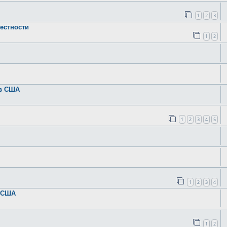
1
2
3
естности
1
2
 в США
1
2
3
4
5
1
2
3
4
в США
1
2