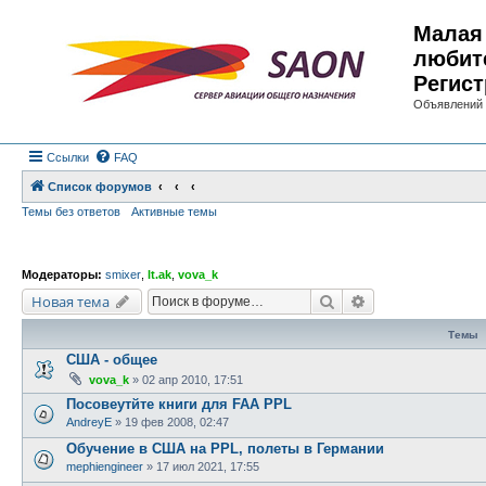
Малая 
любит
Регист
Объявлений 
Ссылки
FAQ
Список форумов
Темы без ответов
Активные темы
Модераторы:
smixer
,
lt.ak
,
vova_k
Поиск
Расширенный по
Новая тема
Темы
США - общее
vova_k
»
02 апр 2010, 17:51
Посовеутйте книги для FAA PPL
AndreyE
»
19 фев 2008, 02:47
Обучение в США на PPL, полеты в Германии
mephiengineer
»
17 июл 2021, 17:55