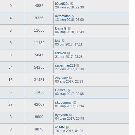
Юрий20а
0
4882
28 июл 2018, 22:30
avtomaton
4
9336
13 июл 2018, 06:00
DamirG
8
12050
06 мар 2018, 00:49
ksv
6
11189
03 окт 2017, 17:11
linkolen
0
5847
21 авг 2017, 23:28
superman221
54
54256
27 июн 2017, 12:30
Altybaev
16
31451
03 апр 2017, 22:29
DamirG
6
13436
03 мар 2017, 02:08
skygunman
23
42003
01 мар 2017, 03:34
hyttynen
3
8809
04 фев 2017, 23:49
n114tv
3
9876
18 янв 2017, 04:28