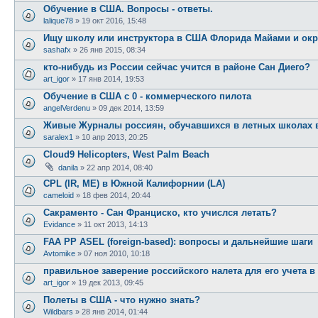
Обучение в США. Вопросы - ответы.
lalique78
»
19 окт 2016, 15:48
Ищу школу или инструктора в США Флорида Майами и окр
sashafx
»
26 янв 2015, 08:34
кто-нибудь из России сейчас учится в районе Сан Диего?
art_igor
»
17 янв 2014, 19:53
Обучение в США с 0 - коммерческого пилота
angelVerdenu
»
09 дек 2014, 13:59
Живые Журналы россиян, обучавшихся в летных школах
saralex1
»
10 апр 2013, 20:25
Cloud9 Helicopters, West Palm Beach
danila
»
22 апр 2014, 08:40
CPL (IR, ME) в Южной Калифорнии (LA)
cameloid
»
18 фев 2014, 20:44
Сакраменто - Сан Франциско, кто учислся летать?
Evidance
»
11 окт 2013, 14:13
FAA PP ASEL (foreign-based): вопросы и дальнейшие шаги
Avtomike
»
07 ноя 2010, 10:18
правильное заверение российского налета для его учета 
art_igor
»
19 дек 2013, 09:45
Полеты в США - что нужно знать?
Wildbars
»
28 янв 2014, 01:44