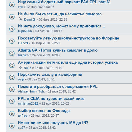
Ищу самый бюджетный вариант FAA CPL part 61
ктн
»
12 мар 2020, 00:07
Не было бы счастья, да несчастье помогло
DamirG
»
06 фев 2018, 22:28
Из нета доходчиво, может кому пригодится...
Юрий20а
»
03 окт 2019, 08:47
Посоветуйте летную школу/инструктора во Флориде
C172N
»
16 мар 2010, 23:59
Atlanta GA - Готов купить самолет в долю
linkolen
»
24 сен 2019, 18:03
Американский летчик или еще одна история успеха
su27
»
18 сен 2019, 14:19
Подскажите школу в калифорнии
osip
»
08 сен 2019, 18:51
Помогите разобраться с лицензиями PPL
Aleksei_from_Tula
»
11 июн 2019, 20:42
PPL в США по туристической визе
mmishan2012
»
22 ноя 2018, 10:02
Выбор школы во Флориде
terfree
»
23 июл 2012, 20:37
Имеет ли смысл получать ME до IR?
su27
»
28 дек 2018, 18:42