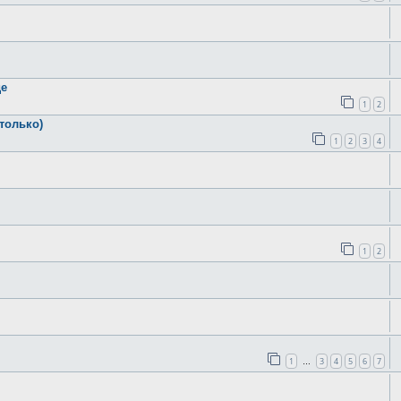
де
1
2
только)
1
2
3
4
1
2
1
3
4
5
6
7
…