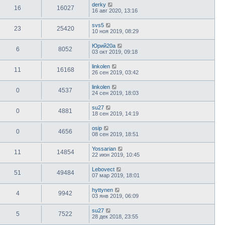
derky
16
16027
16 авг 2020, 13:16
svs5
23
25420
10 ноя 2019, 08:29
Юрий20а
6
8052
03 окт 2019, 09:18
linkolen
11
16168
26 сен 2019, 03:42
linkolen
0
4537
24 сен 2019, 18:03
su27
0
4881
18 сен 2019, 14:19
osip
0
4656
08 сен 2019, 18:51
Yossarian
11
14854
22 июн 2019, 10:45
Lebovect
51
49484
07 мар 2019, 18:01
hyttynen
4
9942
03 янв 2019, 06:09
su27
5
7522
28 дек 2018, 23:55