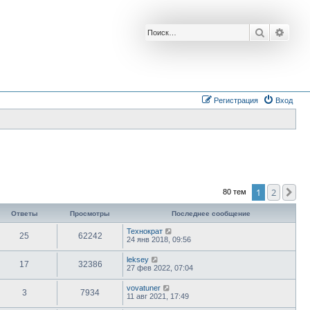
Поиск
Расш
Регистрация
Вход
1
2
Сл
80 тем
Ответы
Просмотры
Последнее сообщение
Технократ
25
62242
24 янв 2018, 09:56
leksey
17
32386
27 фев 2022, 07:04
vovatuner
3
7934
11 авг 2021, 17:49