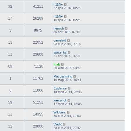
n114tv
32
41211
22 дек 2016, 18:25
n114tv
17
26289
16 дек 2016, 15:23
nemich
3
8675
30 авг 2015, 07:15
cameloid
13
22052
03 янв 2015, 09:14
sprite_by
11
23600
31 авг 2014, 16:29
lt.ak
69
71120
29 июн 2014, 04:45
MacLightning
1
11762
10 мар 2014, 16:41
Evidance
6
11066
18 фев 2014, 06:43
xaero_olj
59
51251
17 фев 2014, 15:05
Wildbars
11
14355
30 янв 2014, 12:53
VladK
22
23800
28 янв 2014, 22:42