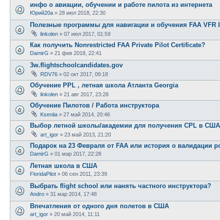
инфо о авиации, обучении и работе пилота из интернета
Юрий20а
»
28 июл 2018, 22:30
Полезные программы для навигации и обучения FAA VFR 
linkolen
»
07 июл 2017, 01:59
Как получить Nonrestricted FAA Private Pilot Certificate?
DamirG
»
21 фев 2018, 22:41
3w.flightschoolcandidates.gov
RDV76
»
02 окт 2017, 09:18
Обучение PPL , летная школа Атланта Georgia
linkolen
»
21 авг 2017, 23:28
Обучение Пилотов / Работа инструктора
Kseniia
»
27 май 2014, 20:46
Выбор летной школы/академии для получения CPL в США
art_igor
»
23 май 2013, 21:20
Подарок на 23 Февраля от FAA или история о валидации р
DamirG
»
01 мар 2017, 22:28
Летная школа в США
FloridaPilot
»
06 сен 2011, 23:39
Выбрать flight school или нанять частного инструктора?
Andro
»
31 мар 2014, 17:48
Впечатления от одного дня полетов в США
art_igor
»
20 май 2014, 11:11