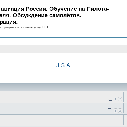
авиация России. Обучение на Пилота-
еля. Обсуждение самолётов.
рация.
с продажей и рекламы услуг НЕТ!
U.S.A.
иск
1
2
1
2