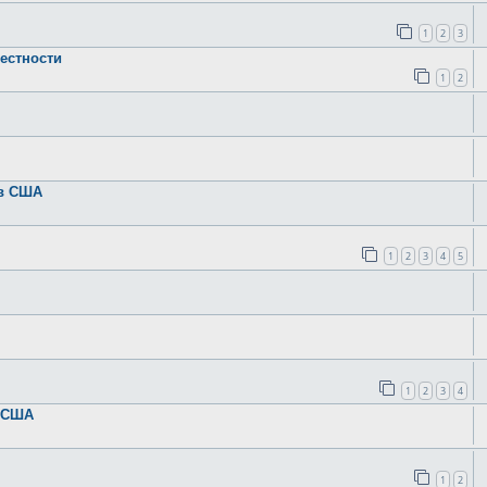
1
2
3
естности
1
2
 в США
1
2
3
4
5
1
2
3
4
в США
1
2