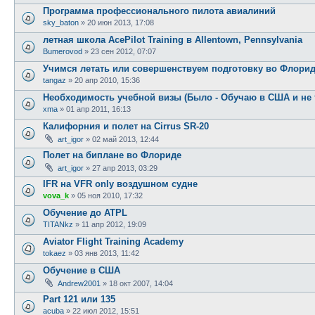
Программа профессионального пилота авиалиний
sky_baton
»
20 июн 2013, 17:08
летная школа AcePilot Training в Allentown, Pennsylvania
Bumerovod
»
23 сен 2012, 07:07
Учимся летать или совершенствуем подготовку во Флори
tangaz
»
20 апр 2010, 15:36
Необходимость учебной визы (Было - Обучаю в США и не 
xma
»
01 апр 2011, 16:13
Калифорния и полет на Cirrus SR-20
art_igor
»
02 май 2013, 12:44
Полет на биплане во Флориде
art_igor
»
27 апр 2013, 03:29
IFR на VFR only воздушном судне
vova_k
»
05 ноя 2010, 17:32
Обучение до ATPL
TITANkz
»
11 апр 2012, 19:09
Aviator Flight Training Academy
tokaez
»
03 янв 2013, 11:42
Обучение в США
Andrew2001
»
18 окт 2007, 14:04
Part 121 или 135
acuba
»
22 июл 2012, 15:51