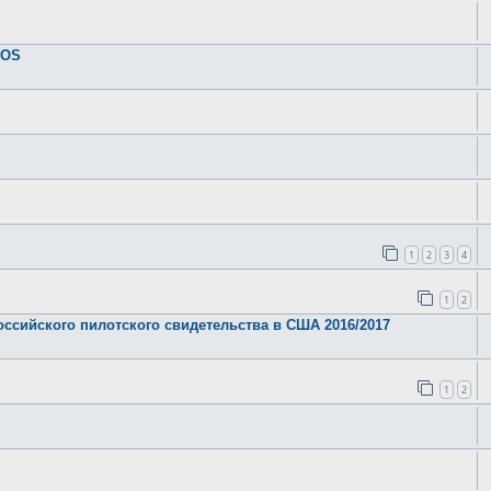
IOS
1
2
3
4
1
2
оссийского пилотского свидетельства в США 2016/2017
1
2