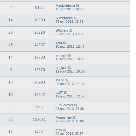
MacLightning
4
9195
11 ноя 2013, 16:53
Bumerovod
14
18983
26 окт 2013, 15:23
Wildbars
20
26280
02 сен 2013, 17:11
xma
45
44397
10 июл 2013, 12:47
art_igor
14
17733
12 май 2013, 19:30
art_igor
9
12370
12 май 2013, 16:32
Misha
18
20993
03 апр 2013, 22:14
su27
10
15647
12 мар 2013, 12:37
FunForever
1
7607
03 янв 2013, 17:38
Moonshine
95
108681
26 сен 2012, 16:06
lt.ak
11
14221
04 авг 2012, 03:17