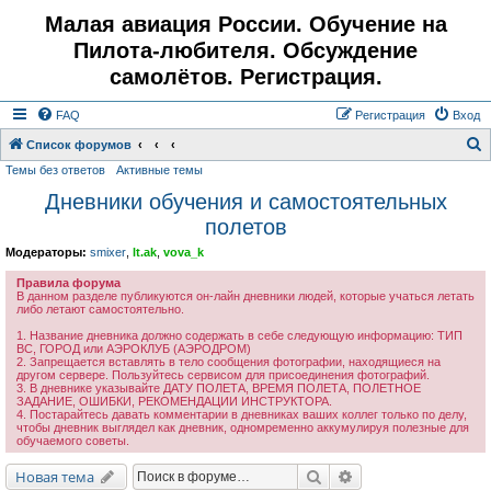
Малая авиация России. Обучение на
Пилота-любителя. Обсуждение
самолётов. Регистрация.
FAQ
Регистрация
Вход
Список форумов
Темы без ответов
Активные темы
о
Дневники обучения и самостоятельных
и
полетов
с
к
Модераторы:
smixer
,
lt.ak
,
vova_k
Правила форума
В данном разделе публикуются он-лайн дневники людей, которые учаться летать
либо летают самостоятельно.
1. Название дневника должно содержать в себе следующую информацию: ТИП
ВС, ГОРОД или АЭРОКЛУБ (АЭРОДРОМ)
2. Запрещается вставлять в тело сообщения фотографии, находящиеся на
другом сервере. Пользуйтесь сервисом для присоединения фотографий.
3. В дневнике указывайте ДАТУ ПОЛЕТА, ВРЕМЯ ПОЛЕТА, ПОЛЕТНОЕ
ЗАДАНИЕ, ОШИБКИ, РЕКОМЕНДАЦИИ ИНСТРУКТОРА.
4. Постарайтесь давать комментарии в дневниках ваших коллег только по делу,
чтобы дневник выглядел как дневник, одномременно аккумулируя полезные для
обучаемого советы.
Поиск
Расширенный поис
Новая тема