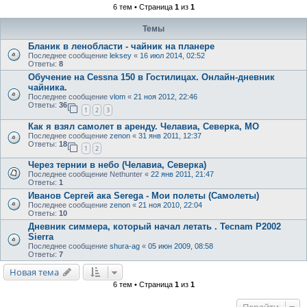
6 тем • Страница
1
из
1
Темы
Бланик в ленобласти - чайник на планере
Последнее сообщение
leksey
«
16 июл 2014, 02:52
Ответы:
8
Обучение на Cessna 150 в Гостилицах. Онлайн-дневник
чайника.
Последнее сообщение
vlom
«
21 ноя 2012, 22:46
Ответы:
36
1
2
3
Как я взял самолет в аренду. Челавиа, Северка, МО
Последнее сообщение
zenon
«
31 янв 2011, 12:37
Ответы:
18
1
2
Через тернии в небо (Челавиа, Северка)
Последнее сообщение
Nethunter
«
22 янв 2011, 21:47
Ответы:
1
Иванов Сергей ака Serega - Мои полеты (Самолеты)
Последнее сообщение
zenon
«
21 ноя 2010, 22:04
Ответы:
10
Дневник симмера, который начал летать . Tecnam P2002
Sierra
Последнее сообщение
shura-ag
«
05 июн 2009, 08:58
Ответы:
7
Новая тема
6 тем • Страница
1
из
1