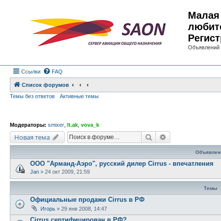
Малая 
любит
Регист
Объявлений 
Ссылки
FAQ
Список форумов
Темы без ответов
Активные темы
Модераторы:
smixer
,
lt.ak
,
vova_k
Поиск
Расширенный по
Новая тема
Объявлен
ООО "Арманд-Аэро", русский дилер Cirrus - впечатления
Jan
»
24 окт 2009, 21:59
Темы
Официальные продажи Cirrus в РФ
Игорь
»
29 янв 2008, 14:47
Cirrus сертифицирован в РФ?