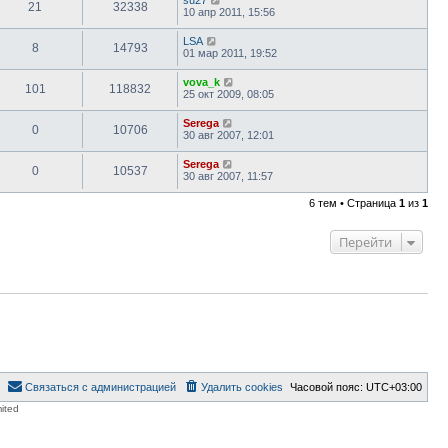
21
32338
10 апр 2011, 15:56
LSA
8
14793
01 мар 2011, 19:52
vova_k
101
118832
25 окт 2009, 08:05
Serega
0
10706
30 авг 2007, 12:01
Serega
0
10537
30 авг 2007, 11:57
6 тем • Страница
1
из
1
Перейти
Связаться с администрацией
Удалить cookies
Часовой пояс:
UTC+03:00
ited