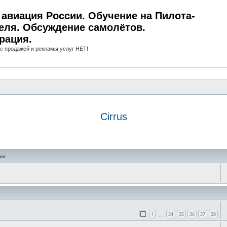
авиация России. Обучение на Пилота-
еля. Обсуждение самолётов.
рация.
с продажей и рекламы услуг НЕТ!
Cirrus
иск
ия
1
34
35
36
37
38
…