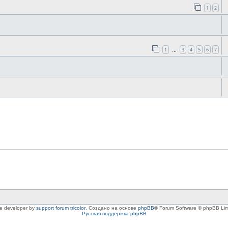
1
2
1
3
4
5
6
7
…
le developer by
support forum tricolor
,
Создано на основе
phpBB
® Forum Software © phpBB Lim
Русская поддержка phpBB