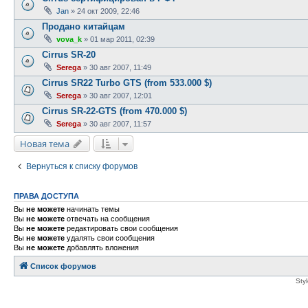
Jan
»
24 окт 2009, 22:46
Продано китайцам
vova_k
»
01 мар 2011, 02:39
Cirrus SR-20
Serega
»
30 авг 2007, 11:49
Cirrus SR22 Turbo GTS (from 533.000 $)
Serega
»
30 авг 2007, 12:01
Cirrus SR-22-GTS (from 470.000 $)
Serega
»
30 авг 2007, 11:57
Новая тема
Вернуться к списку форумов
ПРАВА ДОСТУПА
Вы
не можете
начинать темы
Вы
не можете
отвечать на сообщения
Вы
не можете
редактировать свои сообщения
Вы
не можете
удалять свои сообщения
Вы
не можете
добавлять вложения
Список форумов
Sty