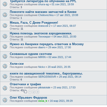
Требуется литература по обучению на PPL
Последнее сообщение
shura-ag
«
01 сен 2021, 19:59
Ответы:
3
Помогите найти магазин запчастей в Киеве
Последнее сообщение
Chelovechka
«
17 авг 2021, 19:08
Ответы:
1
Миша, Faza, С Днем Рождения!
Последнее сообщение
Алексей 2
«
17 июл 2021, 06:07
Ответы:
11
Нужна помощь знатоков аэродинамики.
Последнее сообщение
Технократ
«
04 июл 2021, 20:00
Ответы:
11
Нужно из Америки передать ответчик в Москву
Последнее сообщение
diaero
«
29 июн 2021, 17:00
Скованные одним скотчем
Последнее сообщение
MIRIN
«
02 июн 2021, 17:44
Хели-ски
Последнее сообщение
Nicko
«
20 май 2021, 20:35
книги по авиационной тематике., барограммы.
Последнее сообщение
SERGEI56SVR
«
29 апр 2021, 08:14
Ответы:
6
Ответчики и трафик
Последнее сообщение
pilotatotale
«
23 апр 2021, 17:53
Ответы:
43
1
2
3
Олег Юрьевич Федоров
Последнее сообщение
vova_k
«
16 мар 2021, 09:29