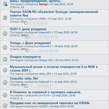
Баны, предупреждения, цитаты..
Последнее сообщение
Serega
«
07 апр 2012, 23:36
Ответы:
12
Портал SAON.RU объявляет Конкурс авиаприключений
памяти Яна
Последнее сообщение
VK68
«
27 мар 2012, 13:28
Ответы:
67
1
2
3
4
5
SU27 С днем рождения
Последнее сообщение
Алексей 2
«
27 мар 2025, 06:24
Ответы:
200
1
11
12
13
14
…
Serega, с Днем рождения!
Последнее сообщение
Алексей 2
«
18 фев 2025, 09:09
Ответы:
207
1
11
12
13
14
…
Очерки планериста
Последнее сообщение
Sergey 241
«
22 ноя 2024, 13:14
Музыкальный ролик о полетах планеристов 2-го МАК в
сезоне 2024 г.
Последнее сообщение
aloha_055
«
14 ноя 2024, 20:29
Спасибо тебе, Ян!
Последнее сообщение
Алексей 2
«
11 мар 2024, 05:21
Ответы:
96
1
4
5
6
7
…
В Новинки за справкой о проверке навыков.
Последнее сообщение
Vi-kTo-R
«
10 мар 2024, 19:40
Ответы:
2
Продажа книг по авиационной тематике на ОЗОНе
Последнее сообщение
ris2002
«
04 мар 2024, 10:55