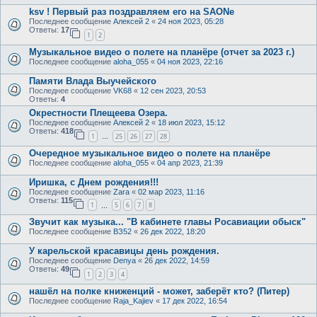
ksv ! Первый раз поздравляем его на SAONе
Последнее сообщение
Алексей 2
«
24 ноя 2023, 05:28
Ответы:
17
1
2
Музыкальное видео о полете на планёре (отчет за 2023 г.)
Последнее сообщение
aloha_055
«
04 ноя 2023, 22:16
Памяти Влада Выучейского
Последнее сообщение
VK68
«
12 сен 2023, 20:53
Ответы:
4
Окрестности Плещеева Озера.
Последнее сообщение
Алексей 2
«
18 июл 2023, 15:12
Ответы:
418
1
25
26
27
28
…
Очередное музыкальное видео о полете на планёре
Последнее сообщение
aloha_055
«
04 апр 2023, 21:39
Иришка, с Днем рождения!!!
Последнее сообщение
Zara
«
02 мар 2023, 11:16
Ответы:
115
1
5
6
7
8
…
Звучит как музыка... "В кабинете главы Росавиации обыск"
Последнее сообщение
ВЗ52
«
26 дек 2022, 18:20
У карельской красавицы день рождения.
Последнее сообщение
Denya
«
26 дек 2022, 14:59
Ответы:
49
1
2
3
4
нашёл на полке книженций - может, заберёт кто? (Питер)
Последнее сообщение
Raja_Kajiev
«
17 дек 2022, 16:54