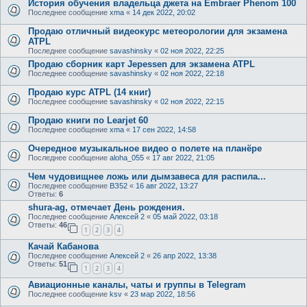
История обучения владельца джета на Embraer Phenom 100
Последнее сообщение
xma
«
14 дек 2022, 20:02
Продаю отличный видеокурс метеорологии для экзамена
ATPL
Последнее сообщение
savashinsky
«
02 ноя 2022, 22:25
Продаю сборник карт Jepessen для экзамена ATPL
Последнее сообщение
savashinsky
«
02 ноя 2022, 22:18
Продаю курс ATPL (14 книг)
Последнее сообщение
savashinsky
«
02 ноя 2022, 22:15
Продаю книги по Learjet 60
Последнее сообщение
xma
«
17 сен 2022, 14:58
Очередное музыкальное видео о полете на планёре
Последнее сообщение
aloha_055
«
17 авг 2022, 21:05
Чем чудовищнее ложь или дымзавеса для распила...
Последнее сообщение
ВЗ52
«
16 авг 2022, 13:27
Ответы:
6
shura-ag, отмечает День рождения.
Последнее сообщение
Алексей 2
«
05 май 2022, 03:18
Ответы:
46
1
2
3
4
Качай Кабанова
Последнее сообщение
Алексей 2
«
26 апр 2022, 13:38
Ответы:
51
1
2
3
4
Авиационные каналы, чаты и группы в Telegram
Последнее сообщение
ksv
«
23 мар 2022, 18:56