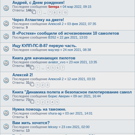
Андрей, с Днем рождения!
Последнее сообщение
Serega
«
04 мар 2022, 09:15
Ответы:
146
1
7
8
9
10
…
Через Атлантику на джете!
Последнее сообщение
Алексей 2
«
03 фев 2022, 07:35
Ответы:
9
В «Ростехе» сообщили об исчезновении 10 самолетов
Последнее сообщение
ВЗ52
«
22 дек 2021, 13:03
Ищу КУЛП-ПС-В-87 первую часть.
Последнее сообщение
маузер
«
24 ноя 2021, 08:38
Книга для начинающих пилотов
Последнее сообщение
aviator_vvo
«
23 ноя 2021, 13:35
Ответы:
98
1
4
5
6
7
…
Алексей 2!
Последнее сообщение
Алексей 2
«
12 ноя 2021, 03:33
Ответы:
31
1
2
3
Книга "Динамика полета и безопасное пилотирование самол
Последнее сообщение
Борис Аверин
«
09 окт 2021, 16:44
Ответы:
73
1
2
3
4
5
Нужна помощь на таможне.
Последнее сообщение
shura-ag
«
03 окт 2021, 14:01
Ответы:
5
Вам жить хочется?
Последнее сообщение
leksey
«
23 сен 2021, 02:00
Ответы:
13