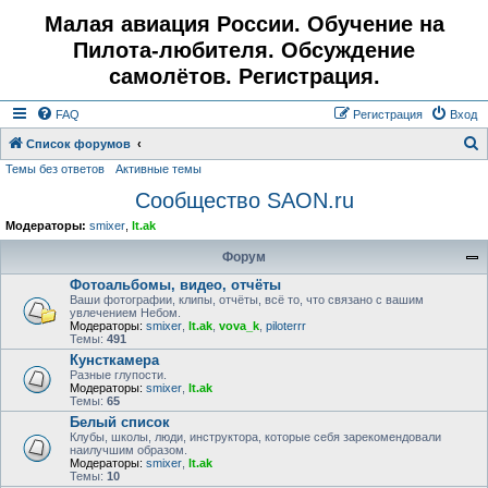
Малая авиация России. Обучение на
Пилота-любителя. Обсуждение
самолётов. Регистрация.
FAQ
Регистрация
Вход
Список форумов
Темы без ответов
Активные темы
о
Сообщество SAON.ru
и
с
Модераторы:
smixer
,
lt.ak
к
Форум
Фотоальбомы, видео, отчёты
Ваши фотографии, клипы, отчёты, всё то, что связано с вашим
увлечением Небом.
Модераторы:
smixer
,
lt.ak
,
vova_k
,
piloterrr
Темы:
491
Кунсткамера
Разные глупости.
Модераторы:
smixer
,
lt.ak
Темы:
65
Белый список
Клубы, школы, люди, инструктора, которые себя зарекомендовали
наилучшим образом.
Модераторы:
smixer
,
lt.ak
Темы:
10