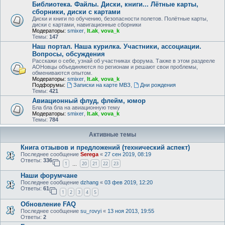
Библиотека. Файлы. Диски, книги... Лётные карты,
сборники, диски с картами
Диски и книги по обучению, безопасности полетов. Полётные карты,
диски с картами, навигационные сборники
Модераторы:
smixer
,
lt.ak
,
vova_k
Темы:
147
Наш портал. Наша курилка. Участники, ассоциации.
Вопросы, обсуждения
Расскажи о себе, узнай об участниках форума. Также в этом раздееле
АОНовцы объединяются по регионам и решают свои проблемы,
обмениваются опытом.
Модераторы:
smixer
,
lt.ak
,
vova_k
Подфорумы:
Записки на карте МВЗ
,
Дни рождения
Темы:
421
Авиационный флуд, флейм, юмор
Бла бла бла на авиационную тему
Модераторы:
smixer
,
lt.ak
,
vova_k
Темы:
784
Активные темы
Книга отзывов и предложений (технический аспект)
Последнее сообщение
Serega
«
27 сен 2019, 08:19
Ответы:
336
1
20
21
22
23
…
Наши форумчане
Последнее сообщение
dzhang
«
03 фев 2019, 12:20
Ответы:
61
1
2
3
4
5
Обновление FAQ
Последнее сообщение
su_rovyi
«
13 ноя 2013, 19:55
Ответы:
2