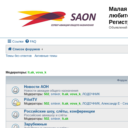
Малая 
любит
Регист
Объявлений 
Ссылки
FAQ
Список форумов
Темы без ответов
Активные темы
Модераторы:
lt.ak
,
vova_k
Форум
Новости АОН
Новости авиации общего назначения
Модераторы:
502
,
smixer
,
lt.ak
,
vova_k
,
ЛОДОЧНИК
PilotTV
Модераторы:
502
,
smixer
,
lt.ak
,
vova_k
,
ЛОДОЧНИК
,
Александр E - Ce
Российские шоу, слёты, конференции
Российские авиашоу и слёты
Модераторы:
502
,
smixer
,
lt.ak
Зарубежные
Зарубежные авиашоу и слёты