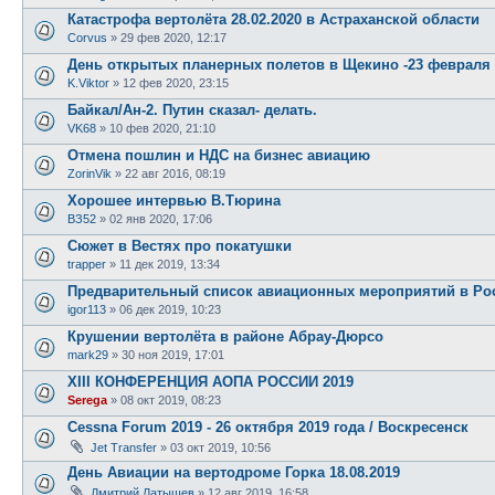
Катастрофа вертолёта 28.02.2020 в Астраханской области
Corvus
»
29 фев 2020, 12:17
День открытых планерных полетов в Щекино -23 февраля 
K.Viktor
»
12 фев 2020, 23:15
Байкал/Ан-2. Путин сказал- делать.
VK68
»
10 фев 2020, 21:10
Отмена пошлин и НДС на бизнес авиацию
ZorinVik
»
22 авг 2016, 08:19
Хорошее интервью В.Тюрина
ВЗ52
»
02 янв 2020, 17:06
Сюжет в Вестях про покатушки
trapper
»
11 дек 2019, 13:34
Предварительный список авиационных мероприятий в Рос
igor113
»
06 дек 2019, 10:23
Крушении вертолёта в районе Абрау-Дюрсо
mark29
»
30 ноя 2019, 17:01
XIII КОНФЕРЕНЦИЯ АОПА РОССИИ 2019
Serega
»
08 окт 2019, 08:23
Cessna Forum 2019 - 26 октября 2019 года / Воскресенск
Jet Transfer
»
03 окт 2019, 10:56
День Авиации на вертодроме Горка 18.08.2019
Дмитрий Латышев
»
12 авг 2019, 16:58