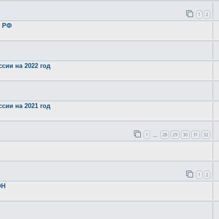
1
2
в РФ
сии на 2022 год
сии на 2021 год
1
28
29
30
31
32
…
1
2
ОН