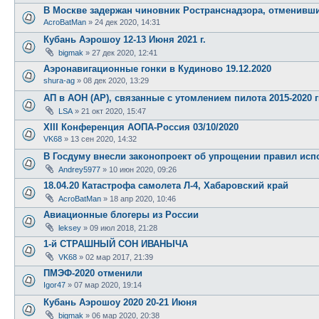
В Москве задержан чиновник Ространснадзора, отменивший
AcroBatMan
»
24 дек 2020, 14:31
Кубань Аэрошоу 12-13 Июня 2021 г.
bigmak
»
27 дек 2020, 12:41
Аэронавигационные гонки в Кудиново 19.12.2020
shura-ag
»
08 дек 2020, 13:29
АП в АОН (АР), связанные с утомлением пилота 2015-2020 г
LSA
»
21 окт 2020, 15:47
XIII Конференция АОПА-Россия 03/10/2020
VK68
»
13 сен 2020, 14:32
В Госдуму внесли законопроект об упрощении правил исп
Andrey5977
»
10 июн 2020, 09:26
18.04.20 Катастрофа самолета Л-4, Хабаровский край
AcroBatMan
»
18 апр 2020, 10:46
Авиационные блогеры из России
leksey
»
09 июл 2018, 21:28
1-й СТРАШНЫЙ СОН ИВАНЫЧА
VK68
»
02 мар 2017, 21:39
ПМЭФ-2020 отменили
Igor47
»
07 мар 2020, 19:14
Кубань Аэрошоу 2020 20-21 Июня
bigmak
»
06 мар 2020, 20:38