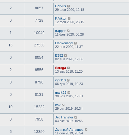
Corvus
2
8657
29 фев 2020, 12:18
K.Viktor
0
7728
12 фев 2020, 23:15
trapper
1
10049
11 фев 2020, 00:28
Blankenagel
16
27530
22 янв 2020, 11:37
ВЗ52
0
8054
02 янв 2020, 17:06
Serega
2
8556
13 дек 2019, 11:20
igor113
0
8796
06 дек 2019, 10:23
mark29
0
8131
30 ноя 2019, 17:01
ksv
10
15232
29 окт 2019, 20:34
Jet Transfer
0
7958
03 окт 2019, 10:56
Дмитрий Латышев
6
13350
11 сен 2019, 20:54