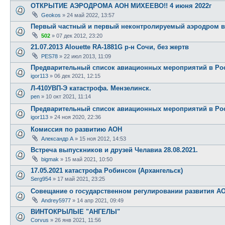
ОТКРЫТИЕ АЭРОДРОМА АОН МИХЕЕВО!! 4 июня 2022г
Geokos
»
24 май 2022, 13:57
Первый частный и первый неконтролируемый аэродром 
502
»
07 дек 2012, 23:20
21.07.2013 Alouette RA-1881G р-н Сочи, без жертв
PES78
»
22 июл 2013, 11:09
Предварительный список авиационных мероприятий в Рос
igor113
»
06 дек 2021, 12:15
Л-410УВП-Э катастрофа. Мензелинск.
pen
»
10 окт 2021, 11:14
Предварительный список авиационных мероприятий в Рос
igor113
»
24 ноя 2020, 22:36
Комиссия по развитию АОН
Александр А
»
15 ноя 2012, 14:53
Встреча выпускников и друзей Челавиа 28.08.2021.
bigmak
»
15 май 2021, 10:50
17.05.2021 катастрофа Робинсон (Архангельск)
Serg954
»
17 май 2021, 23:25
Совещание о государственном регулировании развития А
Andrey5977
»
14 апр 2021, 09:49
ВИНТОКРЫЛЫЕ "АНГЕЛЫ"
Corvus
»
26 янв 2021, 11:56