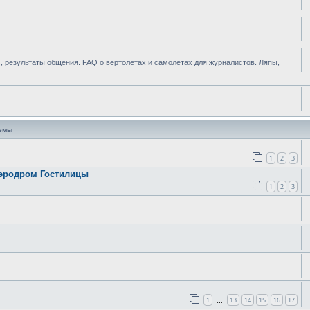
 результаты общения. FAQ о вертолетах и самолетах для журналистов. Ляпы,
темы
1
2
3
аэродром Гостилицы
1
2
3
1
13
14
15
16
17
…