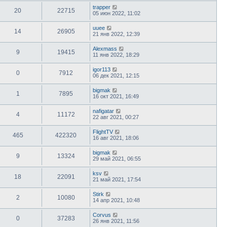
trapper
20
22715
05 июн 2022, 11:02
uuee
14
26905
21 янв 2022, 12:39
Alexmass
9
19415
11 янв 2022, 18:29
igor113
0
7912
06 дек 2021, 12:15
bigmak
1
7895
16 окт 2021, 16:49
nafigatar
4
11172
22 авг 2021, 00:27
FlightTV
465
422320
16 авг 2021, 18:06
bigmak
9
13324
29 май 2021, 06:55
ksv
18
22091
21 май 2021, 17:54
Stirk
2
10080
14 апр 2021, 10:48
Corvus
0
37283
26 янв 2021, 11:56