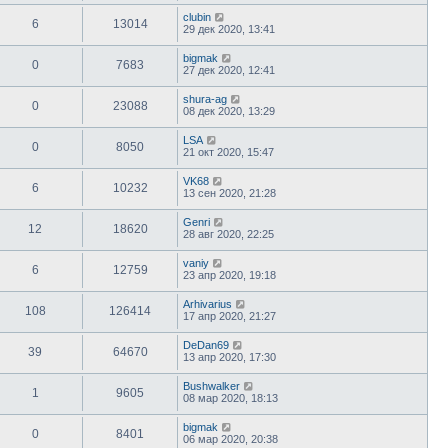
clubin
6
13014
29 дек 2020, 13:41
bigmak
0
7683
27 дек 2020, 12:41
shura-ag
0
23088
08 дек 2020, 13:29
LSA
0
8050
21 окт 2020, 15:47
VK68
6
10232
13 сен 2020, 21:28
Genri
12
18620
28 авг 2020, 22:25
vaniy
6
12759
23 апр 2020, 19:18
Arhivarius
108
126414
17 апр 2020, 21:27
DeDan69
39
64670
13 апр 2020, 17:30
Bushwalker
1
9605
08 мар 2020, 18:13
bigmak
0
8401
06 мар 2020, 20:38