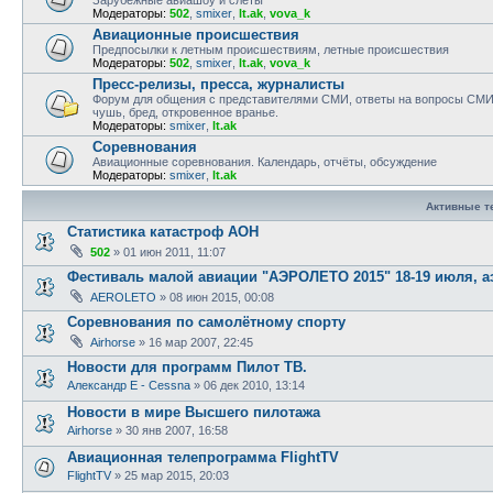
Модераторы:
502
,
smixer
,
lt.ak
,
vova_k
Авиационные происшествия
Предпосылки к летным происшествиям, летные происшествия
Модераторы:
502
,
smixer
,
lt.ak
,
vova_k
Пресс-релизы, пресса, журналисты
Форум для общения с представителями СМИ, ответы на вопросы СМИ,
чушь, бред, откровенное вранье.
Модераторы:
smixer
,
lt.ak
Соревнования
Авиационные соревнования. Календарь, отчёты, обсуждение
Модераторы:
smixer
,
lt.ak
Активные 
Статистика катастроф АОН
502
»
01 июн 2011, 11:07
Фестиваль малой авиации "АЭРОЛЕТО 2015" 18-19 июля, 
AEROLETO
»
08 июн 2015, 00:08
Соревнования по самолётному спорту
Airhorse
»
16 мар 2007, 22:45
Новости для программ Пилот ТВ.
Александр E - Cessna
»
06 дек 2010, 13:14
Новости в мире Высшего пилотажа
Airhorse
»
30 янв 2007, 16:58
Авиационная телепрограмма FlightTV
FlightTV
»
25 мар 2015, 20:03