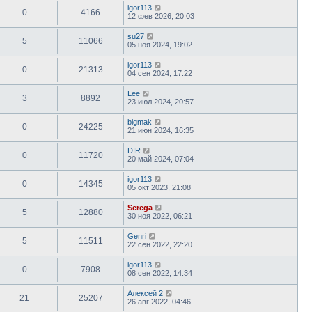
ю
igor113
0
4166
12 фев 2026, 20:03
su27
5
11066
05 ноя 2024, 19:02
igor113
0
21313
04 сен 2024, 17:22
Lee
3
8892
23 июл 2024, 20:57
bigmak
0
24225
21 июн 2024, 16:35
DIR
0
11720
20 май 2024, 07:04
igor113
0
14345
05 окт 2023, 21:08
Serega
5
12880
30 ноя 2022, 06:21
Genri
5
11511
22 сен 2022, 22:20
igor113
0
7908
08 сен 2022, 14:34
Алексей 2
21
25207
26 авг 2022, 04:46