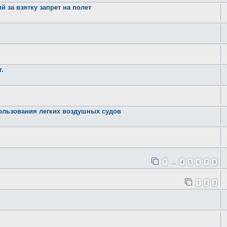
 за взятку запрет на полет
г.
ользования легких воздушных судов
1
4
5
6
7
8
…
1
2
3