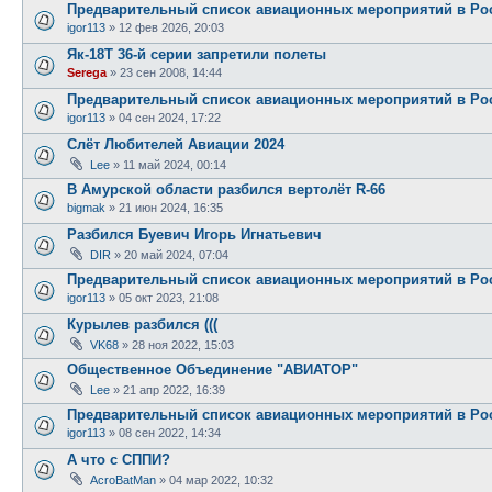
Предварительный список авиационных мероприятий в Рос
igor113
»
12 фев 2026, 20:03
Як-18Т 36-й серии запретили полеты
Serega
»
23 сен 2008, 14:44
Предварительный список авиационных мероприятий в Рос
igor113
»
04 сен 2024, 17:22
Слёт Любителей Авиации 2024
Lee
»
11 май 2024, 00:14
В Амурской области разбился вертолёт R-66
bigmak
»
21 июн 2024, 16:35
Разбился Буевич Игорь Игнатьевич
DIR
»
20 май 2024, 07:04
Предварительный список авиационных мероприятий в Рос
igor113
»
05 окт 2023, 21:08
Курылев разбился (((
VK68
»
28 ноя 2022, 15:03
Общественное Объединение "АВИАТОР"
Lee
»
21 апр 2022, 16:39
Предварительный список авиационных мероприятий в Рос
igor113
»
08 сен 2022, 14:34
А что с СППИ?
AcroBatMan
»
04 мар 2022, 10:32