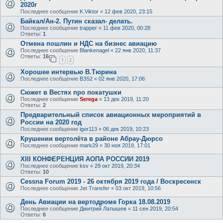
2020г
Последнее сообщение
K.Viktor
«
12 фев 2020, 23:15
Байкал/Ан-2. Путин сказал- делать.
Последнее сообщение
trapper
«
11 фев 2020, 00:28
Ответы:
1
Отмена пошлин и НДС на бизнес авиацию
Последнее сообщение
Blankenagel
«
22 янв 2020, 11:37
Ответы:
16
1
2
Хорошее интервью В.Тюрина
Последнее сообщение
ВЗ52
«
02 янв 2020, 17:06
Сюжет в Вестях про покатушки
Последнее сообщение
Serega
«
13 дек 2019, 11:20
Ответы:
2
Предварительный список авиационных мероприятий в
России на 2020 год
Последнее сообщение
igor113
«
06 дек 2019, 10:23
Крушении вертолёта в районе Абрау-Дюрсо
Последнее сообщение
mark29
«
30 ноя 2019, 17:01
XIII КОНФЕРЕНЦИЯ АОПА РОССИИ 2019
Последнее сообщение
ksv
«
29 окт 2019, 20:34
Ответы:
10
Cessna Forum 2019 - 26 октября 2019 года / Воскресенск
Последнее сообщение
Jet Transfer
«
03 окт 2019, 10:56
День Авиации на вертодроме Горка 18.08.2019
Последнее сообщение
Дмитрий Латышев
«
11 сен 2019, 20:54
Ответы:
6