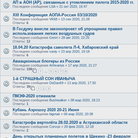
АП в АОН (АР), связанные с утомлением пилота 2015-2020 гг.
Последнее сообщение
LSA
«
21 окт 2020, 15:47
XIII Конференция АОПА-Россия 03/10/2020
Последнее сообщение
VK68
«
13 сен 2020, 21:28
Ответы:
6
В Госдуму внесли законопроект об упрощении правил
использования легких воздушных судов
Последнее сообщение
Genri
«
28 авг 2020, 22:25
Ответы:
12
18.04.20 Катастрофа самолета Л-4, Хабаровский край
Последнее сообщение
vaniy
«
23 апр 2020, 19:18
Ответы:
6
Авиационные блогеры из России
Последнее сообщение
Arhivarius
«
17 апр 2020, 21:27
Ответы:
108
1
5
6
7
8
…
1-й СТРАШНЫЙ СОН ИВАНЫЧА
Последнее сообщение
DeDan69
«
13 апр 2020, 17:30
Ответы:
39
1
2
3
ПМЭФ-2020 отменили
Последнее сообщение
Bushwalker
«
08 мар 2020, 18:13
Ответы:
1
Кубань Аэрошоу 2020 20-21 Июня
Последнее сообщение
bigmak
«
06 мар 2020, 20:38
Катастрофа вертолёта 28.02.2020 в Астраханской области
Последнее сообщение
Corvus
«
29 фев 2020, 12:18
Ответы:
2
День открытых планерных полетов в Щекино -23 февраля