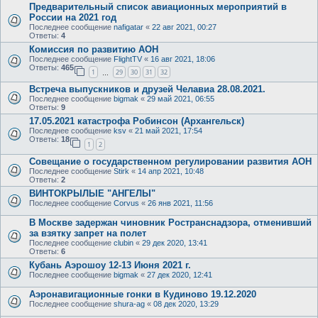
Предварительный список авиационных мероприятий в
России на 2021 год
Последнее сообщение
nafigatar
«
22 авг 2021, 00:27
Ответы:
4
Комиссия по развитию АОН
Последнее сообщение
FlightTV
«
16 авг 2021, 18:06
Ответы:
465
1
29
30
31
32
…
Встреча выпускников и друзей Челавиа 28.08.2021.
Последнее сообщение
bigmak
«
29 май 2021, 06:55
Ответы:
9
17.05.2021 катастрофа Робинсон (Архангельск)
Последнее сообщение
ksv
«
21 май 2021, 17:54
Ответы:
18
1
2
Совещание о государственном регулировании развития АОН
Последнее сообщение
Stirk
«
14 апр 2021, 10:48
Ответы:
2
ВИНТОКРЫЛЫЕ "АНГЕЛЫ"
Последнее сообщение
Corvus
«
26 янв 2021, 11:56
В Москве задержан чиновник Ространснадзора, отменивший
за взятку запрет на полет
Последнее сообщение
clubin
«
29 дек 2020, 13:41
Ответы:
6
Кубань Аэрошоу 12-13 Июня 2021 г.
Последнее сообщение
bigmak
«
27 дек 2020, 12:41
Аэронавигационные гонки в Кудиново 19.12.2020
Последнее сообщение
shura-ag
«
08 дек 2020, 13:29