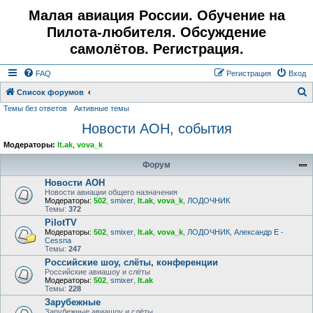
Малая авиация России. Обучение на
Пилота-любителя. Обсуждение
самолётов. Регистрация.
FAQ
Регистрация
Вход
Список форумов
Темы без ответов
Активные темы
о
Новости АОН, события
и
с
Модераторы:
lt.ak
,
vova_k
к
Форум
Новости АОН
Новости авиации общего назначения
Модераторы:
502
,
smixer
,
lt.ak
,
vova_k
,
ЛОДОЧНИК
Темы:
372
PilotTV
Модераторы:
502
,
smixer
,
lt.ak
,
vova_k
,
ЛОДОЧНИК
,
Александр E -
Cessna
Темы:
247
Российские шоу, слёты, конференции
Российские авиашоу и слёты
Модераторы:
502
,
smixer
,
lt.ak
Темы:
228
Зарубежные
Зарубежные авиашоу и слёты