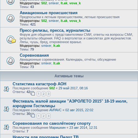
Модераторы:
502
,
smixer
,
lt.ak
,
vova_k
Темы:
43
Авиационные происшествия
Предпосылки к летным происшествиям, летные происшествия
Модераторы:
502
,
smixer
,
lt.ak
,
vova_k
Темы:
421
Пресс-релизы, пресса, журналисты
Форум для общения с представителями СМИ, ответы на вопросы СМИ,
результаты общения. FAQ о вертолетах и самолетах для журналистов.
Ляпы, чушь, бред, откровенное вранье.
Модераторы:
smixer
,
lt.ak
Темы:
79
Соревнования
Авиационные соревнования. Календарь, отчёты, обсуждение
Модераторы:
smixer
,
lt.ak
Темы:
73
Активные темы
Статистика катастроф АОН
Последнее сообщение
502
«
29 май 2017, 08:16
Ответы:
42
1
2
3
Фестиваль малой авиации "АЭРОЛЕТО 2015" 18-19 июля,
аэродром Гостилицы
Последнее сообщение
AVPAVC
«
02 авг 2015, 22:02
Ответы:
30
1
2
3
Соревнования по самолётному спорту
Последнее сообщение
Маришкин
«
23 авг 2014, 12:31
Ответы:
7
Новости для программ Пилот ТВ.