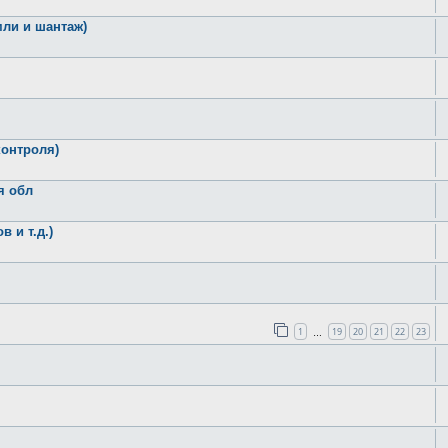
мли и шантаж)
контроля)
я обл
 и т.д.)
1
19
20
21
22
23
…