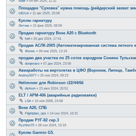
Nfair
»
04 окт 2025, 11:32
Площадке "Суховка" нужна помощь (рейдерский захват зе
mErLin
»
11 авг 2025, 20:06
Куплю гарнитуру
Летчик
»
15 фев 2025, 09:59
Продаю гарнитуру Bose A20 с Bluetooth
heli
»
26 дек 2024, 17:41
Продам АСЛК-2005 (Автоматизированная система летного 
Женис
»
09 янв 2025, 13:19
продаю два участка по 25 соток аэродром Сонино Тульска
donjenaro
»
07 дек 2024, 23:09
Авиаработы на вертолетах в ЦФО (Воронеж, Липецк, Тамбов
Andrey5977
»
20 ноя 2024, 09:23
Helimover для Robinson r22/44/66
diohom
»
23 июл 2024, 20:51
ELT / АРМ-406 (аварийные радиомаяки)
LSA
»
10 ноя 2008, 23:08
Bose A20, СПБ
Flightplan_ops
»
14 сен 2024, 16:31
Продам РУГ-82 сер.3
Ryzhkin75
»
28 сен 2024, 13:18
Куплю Garmin G5.