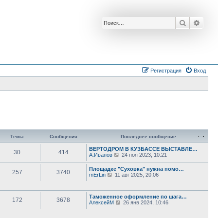
Поиск
Расш
Регистрация
Вход
Темы
Сообщения
Последнее сообщение
ВЕРТОДРОМ В КУЗБАССЕ ВЫСТАВЛЕ…
30
414
П
А.Иванов
24 ноя 2023, 10:21
е
р
Площадке "Суховка" нужна помо…
257
3740
е
П
mErLin
11 авг 2025, 20:06
й
е
т
р
и
е
к
Таможенное оформление по шага…
й
172
3678
п
П
АлексейМ
26 янв 2024, 10:46
т
о
е
и
с
р
к