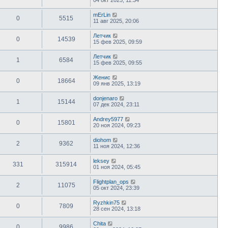
mErLin
0
5515
11 авг 2025, 20:06
Летчик
0
14539
15 фев 2025, 09:59
Летчик
1
6584
15 фев 2025, 09:55
Женис
0
18664
09 янв 2025, 13:19
donjenaro
1
15144
07 дек 2024, 23:11
Andrey5977
0
15801
20 ноя 2024, 09:23
diohom
2
9362
11 ноя 2024, 12:36
leksey
331
315914
01 ноя 2024, 05:45
Flightplan_ops
2
11075
05 окт 2024, 23:39
Ryzhkin75
0
7809
28 сен 2024, 13:18
Chita
0
9986