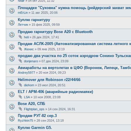
Nfair
»
04 окт 2025, 11:32
Площадке "Суховка" нужна помощь (рейдерский захват зе
mErLin
»
11 авг 2025, 20:06
Куплю гарнитуру
Летчик
»
15 фев 2025, 09:59
Продаю гарнитуру Bose A20 с Bluetooth
heli
»
26 дек 2024, 17:41
Продам АСЛК-2005 (Автоматизированная система летного 
Женис
»
09 янв 2025, 13:19
продаю два участка по 25 соток аэродром Сонино Тульска
donjenaro
»
07 дек 2024, 23:09
Авиаработы на вертолетах в ЦФО (Воронеж, Липецк, Тамбов
Andrey5977
»
20 ноя 2024, 09:23
Helimover для Robinson r22/44/66
diohom
»
23 июл 2024, 20:51
ELT / АРМ-406 (аварийные радиомаяки)
LSA
»
10 ноя 2008, 23:08
Bose A20, СПБ
Flightplan_ops
»
14 сен 2024, 16:31
Продам РУГ-82 сер.3
Ryzhkin75
»
28 сен 2024, 13:18
Куплю Garmin G5.