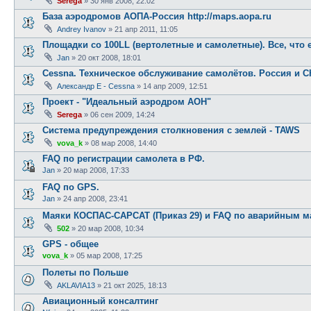
Serega
»
30 янв 2008, 22:02
База аэродромов АОПА-Россия http://maps.aopa.ru
Andrey Ivanov
»
21 апр 2011, 11:05
Площадки со 100LL (вертолетные и самолетные). Все, что е
Jan
»
20 окт 2008, 18:01
Cessna. Техническое обслуживание самолётов. Россия и С
Александр E - Cessna
»
14 апр 2009, 12:51
Проект - "Идеальный аэродром АОН"
Serega
»
06 сен 2009, 14:24
Система предупреждения столкновения с землей - TAWS
vova_k
»
08 мар 2008, 14:40
FAQ по регистрации самолета в РФ.
Jan
»
20 мар 2008, 17:33
FAQ по GPS.
Jan
»
24 апр 2008, 23:41
Маяки КОСПАС-САРСАТ (Приказ 29) и FAQ по аварийным м
502
»
20 мар 2008, 10:34
GPS - общее
vova_k
»
05 мар 2008, 17:25
Полеты по Польше
AKLAVIA13
»
21 окт 2025, 18:13
Авиационный консалтинг