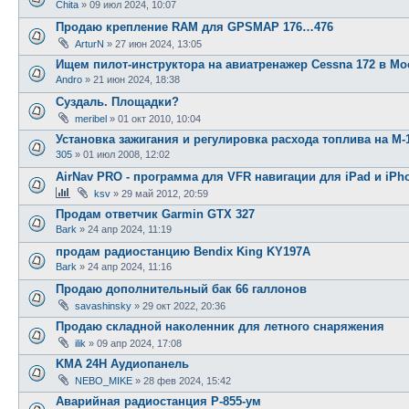
Chita
»
09 июл 2024, 10:07
Продаю крепление RAM для GPSMAP 176…476
ArturN
»
27 июн 2024, 13:05
Ищем пилот-инструктора на авиатренажер Cessna 172 в Мо
Andro
»
21 июн 2024, 18:38
Суздаль. Площадки?
meribel
»
01 окт 2010, 10:04
Установка зажигания и регулировка расхода топлива на М-
305
»
01 июл 2008, 12:02
AirNav PRO - программа для VFR навигации для iPad и iPh
ksv
»
29 май 2012, 20:59
Продам ответчик Garmin GTX 327
Bark
»
24 апр 2024, 11:19
продам радиостанцию Bendix King KY197A
Bark
»
24 апр 2024, 11:16
Продаю дополнительный бак 66 галлонов
savashinsky
»
29 окт 2022, 20:36
Продаю складной наколенник для летного снаряжения
ilik
»
09 апр 2024, 17:08
KMA 24H Аудиопанель
NEBO_MIKE
»
28 фев 2024, 15:42
Аварийная радиостанция Р-855-ум