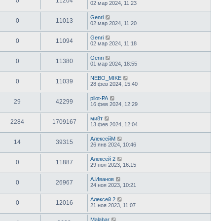
0
11204
02 мар 2024, 11:23
Genri
0
11013
02 мар 2024, 11:20
Genri
0
11094
02 мар 2024, 11:18
Genri
0
11380
01 мар 2024, 18:55
NEBO_MIKE
0
11039
28 фев 2024, 15:40
pilot-PA
29
42299
16 фев 2024, 12:29
ми8т
2284
1709167
13 фев 2024, 12:04
АлексейМ
14
39315
26 янв 2024, 10:46
Алексей 2
0
11887
29 ноя 2023, 16:15
А.Иванов
0
26967
24 ноя 2023, 10:21
Алексей 2
0
12016
21 ноя 2023, 11:07
Malabar