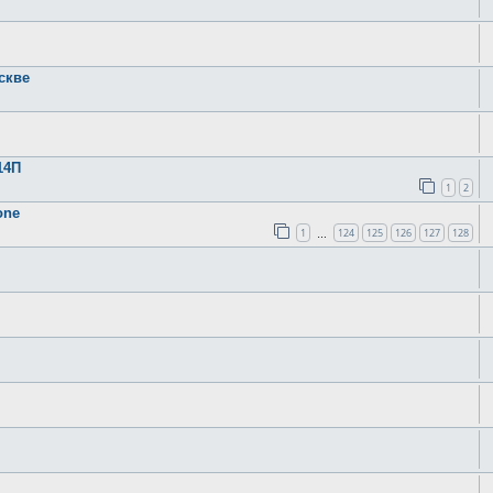
скве
14П
1
2
one
1
124
125
126
127
128
…