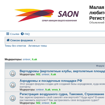
Малая 
любит
Регист
Объявлений 
Ссылки
FAQ
Список форумов
Темы без ответов
Активные темы
Модераторы:
smixer
,
lt.ak
Форум
Вертодромы (вертолетные клубы, вертолетные площад
Модераторы:
502
,
smixer
,
lt.ak
Аэродромы и посадочные площадки РФ
Этот раздел форума создан для создания базы аэродромов, куда можн
контакты
Модераторы:
smixer
,
lt.ak
,
vova_k
Регистрация воздушного судна, Таможня, Страхование
Как зарегистрировать свой самолёт или вертолёт? Куда идти? В какие
растаможить вертолет? Как застраховать свое возудшное судно?
Модераторы:
502
,
smixer
,
lt.ak