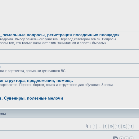
Ц, земельные вопросы, регистрация посадочных площадок
тодрома. Выбор земельного участка. Перевод категории земли. Вопросы
росы тех, кто только начинает этим заниматься и советы бывалых.
ы
юнинг вертолета, примочки для вашего ВС
 инструктора, предложения, помощь
ртолетов. Перегон бортов, поиск инструкторов для обучения. Заявки,
в, Сувениры, полезные мелочи
темы
1
9
10
11
12
13
…