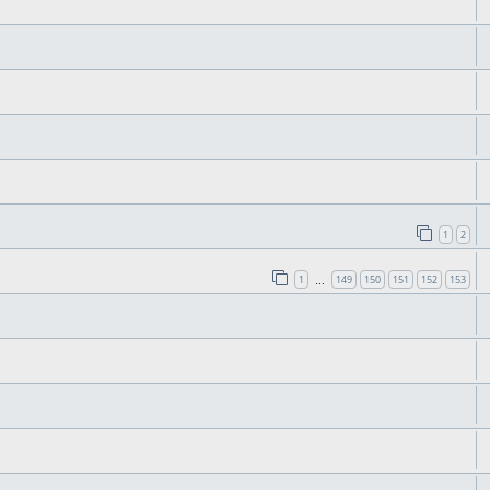
1
2
1
149
150
151
152
153
…