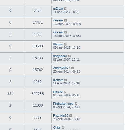
mErLin
0
5454
11 авг 2025, 20:06
Летчик
0
14471
15 фев 2025, 09:59
Летчик
1
6573
15 фев 2025, 09:55
Женис
0
18593
09 янв 2025, 13:19
donjenaro
1
15133
07 дек 2024, 23:11
Andrey5977
0
15742
20 ноя 2024, 09:23
diohom
2
9350
11 ноя 2024, 12:36
leksey
331
315788
01 ноя 2024, 05:45
Flightplan_ops
2
11066
05 окт 2024, 23:39
Ryzhkin75
0
7768
28 сен 2024, 13:18
Chita
0
9950