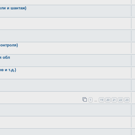
мли и шантаж)
контроля)
я обл
 и т.д.)
1
19
20
21
22
23
…