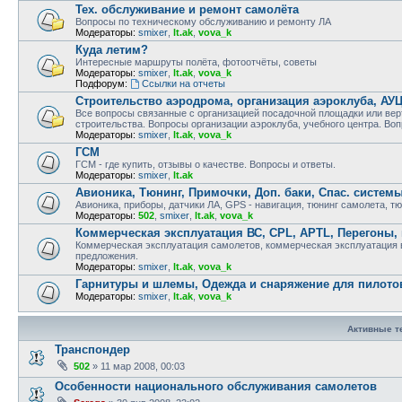
Тех. обслуживание и ремонт самолёта
Вопросы по техническому обслуживанию и ремонту ЛА
Модераторы:
smixer
,
lt.ak
,
vova_k
Куда летим?
Интересные маршруты полёта, фотоотчёты, советы
Модераторы:
smixer
,
lt.ak
,
vova_k
Подфорум:
Ссылки на отчеты
Строительство аэродрома, организация аэроклуба, АУ
Все вопросы связанные с организацией посадочной площадки или вер
строительства. Вопросы организации аэроклуба, учебного центра. Воп
Модераторы:
smixer
,
lt.ak
,
vova_k
ГСМ
ГСМ - где купить, отзывы о качестве. Вопросы и ответы.
Модераторы:
smixer
,
lt.ak
Авионика, Тюнинг, Примочки, Доп. баки, Спас. систем
Авионика, приборы, датчики ЛА, GPS - навигация, тюнинг самолета, т
Модераторы:
502
,
smixer
,
lt.ak
,
vova_k
Коммерческая эксплуатация ВС, CPL, APTL, Перегоны,
Коммерческая эксплуатация самолетов, коммерческая эксплуатация ве
предложения.
Модераторы:
smixer
,
lt.ak
,
vova_k
Гарнитуры и шлемы, Одежда и снаряжение для пилото
Модераторы:
smixer
,
lt.ak
,
vova_k
Активные 
Транспондер
502
»
11 мар 2008, 00:03
Особенности национального обслуживания самолетов