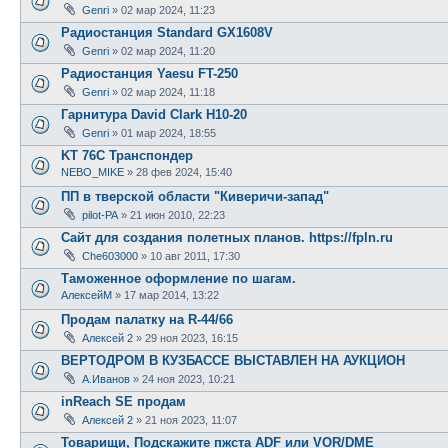
Genri
»
02 мар 2024, 11:23
Радиостанция Standard GX1608V
Genri
»
02 мар 2024, 11:20
Радиостанция Yaesu FT-250
Genri
»
02 мар 2024, 11:18
Гарнитура David Clark H10-20
Genri
»
01 мар 2024, 18:55
KT 76C Транспондер
NEBO_MIKE
»
28 фев 2024, 15:40
ПП в тверской области "Киверичи-запад"
pilot-PA
»
21 июн 2010, 22:23
Сайт для создания полетных планов. https://fpln.ru
Che603000
»
10 авг 2011, 17:30
Таможенное оформление по шагам.
АлексейМ
»
17 мар 2014, 13:22
Продам палатку на R-44/66
Алексей 2
»
29 ноя 2023, 16:15
ВЕРТОДРОМ В КУЗБАССЕ ВЫСТАВЛЕН НА АУКЦИОН
А.Иванов
»
24 ноя 2023, 10:21
inReach SE продам
Алексей 2
»
21 ноя 2023, 11:07
Товарищи, Подскажите пжста ADF или VOR/DME