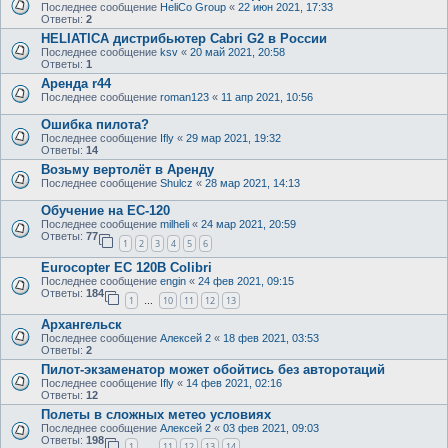
Последнее сообщение
HeliCo Group
«
22 июн 2021, 17:33
Ответы:
2
HELIATICA дистрибьютер Cabri G2 в России
Последнее сообщение
ksv
«
20 май 2021, 20:58
Ответы:
1
Аренда r44
Последнее сообщение
roman123
«
11 апр 2021, 10:56
Ошибка пилота?
Последнее сообщение
Ifly
«
29 мар 2021, 19:32
Ответы:
14
Возьму вертолёт в Аренду
Последнее сообщение
Shulcz
«
28 мар 2021, 14:13
Обучение на ЕС-120
Последнее сообщение
milheli
«
24 мар 2021, 20:59
Ответы:
77
1
2
3
4
5
6
Eurocopter EC 120B Colibri
Последнее сообщение
engin
«
24 фев 2021, 09:15
Ответы:
184
1
10
11
12
13
…
Архангельск
Последнее сообщение
Алексей 2
«
18 фев 2021, 03:53
Ответы:
2
Пилот-экзаменатор может обойтись без авторотаций
Последнее сообщение
Ifly
«
14 фев 2021, 02:16
Ответы:
12
Полеты в сложных метео условиях
Последнее сообщение
Алексей 2
«
03 фев 2021, 09:03
Ответы:
198
1
11
12
13
14
…