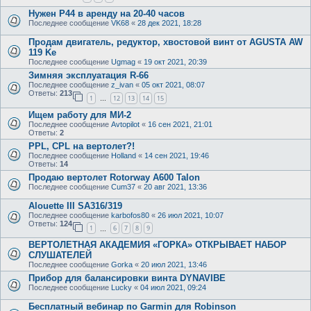
Нужен Р44 в аренду на 20-40 часов
Последнее сообщение
VK68
«
28 дек 2021, 18:28
Продам двигатель, редуктор, хвостовой винт от AGUSTA AW
119 Ke
Последнее сообщение
Ugmag
«
19 окт 2021, 20:39
Зимняя эксплуатация R-66
Последнее сообщение
z_ivan
«
05 окт 2021, 08:07
Ответы:
213
1
12
13
14
15
…
Ищем работу для МИ-2
Последнее сообщение
Avtopilot
«
16 сен 2021, 21:01
Ответы:
2
PPL, CPL на вертолет?!
Последнее сообщение
Holland
«
14 сен 2021, 19:46
Ответы:
14
Продаю вертолет Rotorway A600 Talon
Последнее сообщение
Cum37
«
20 авг 2021, 13:36
Alouette III SA316/319
Последнее сообщение
karbofos80
«
26 июл 2021, 10:07
Ответы:
124
1
6
7
8
9
…
ВЕРТОЛЕТНАЯ АКАДЕМИЯ «ГОРКА» ОТКРЫВАЕТ НАБОР
СЛУШАТЕЛЕЙ
Последнее сообщение
Gorka
«
20 июл 2021, 13:46
Прибор для балансировки винта DYNAVIBE
Последнее сообщение
Lucky
«
04 июл 2021, 09:24
Бесплатный вебинар по Garmin для Robinson