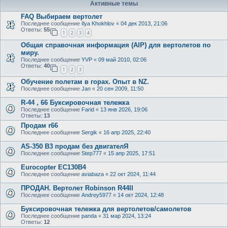
Активные темы
FAQ Выбираем вертолет
Последнее сообщение
Ilya Khokhlov
«
04 дек 2013, 21:06
Ответы:
55
1
2
3
4
Общая справочная информация (AIP) для вертолетов по
миру.
Последнее сообщение
YVP
«
09 май 2010, 02:06
Ответы:
40
1
2
3
Обучение полетам в горах. Опыт в NZ.
Последнее сообщение
Jan
«
20 сен 2009, 11:50
R-44 , 66 Буксировочная тележка
Последнее сообщение
Farid
«
13 янв 2026, 19:06
Ответы:
13
Продам r66
Последнее сообщение
Sergik
«
16 апр 2025, 22:40
AS-350 B3 продам без двигателЯ
Последнее сообщение
Step777
«
15 апр 2025, 17:51
Eurocopter EC130B4
Последнее сообщение
aviabaza
«
22 окт 2024, 11:44
ПРОДАН. Вертолет Robinson R44II
Последнее сообщение
Andrey5977
«
14 окт 2024, 12:48
Буксировочная тележка для вертолетов/самолетов
Последнее сообщение
panda
«
31 мар 2024, 13:24
Ответы:
12