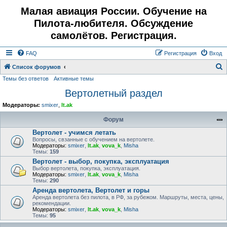
Малая авиация России. Обучение на
Пилота-любителя. Обсуждение
самолётов. Регистрация.
FAQ
Регистрация
Вход
Список форумов
Темы без ответов
Активные темы
о
Вертолетный раздел
и
с
Модераторы:
smixer
,
lt.ak
к
Форум
Вертолет - учимся летать
Вопросы, свзанные с обучением на вертолете.
Модераторы:
smixer
,
lt.ak
,
vova_k
,
Misha
Темы:
159
Вертолет - выбор, покупка, эксплуатация
Выбор вертолета, покупка, эксплуатация.
Модераторы:
smixer
,
lt.ak
,
vova_k
,
Misha
Темы:
290
Аренда вертолета, Вертолет и горы
Аренда вертолета без пилота, в РФ, за рубежом. Маршруты, места, цены,
рекомендации.
Модераторы:
smixer
,
lt.ak
,
vova_k
,
Misha
Темы:
95