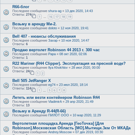
R66-блог
Последнее сообщение
shura-ag
«
13 дек 2020, 14:43
Ответы:
274
1
16
17
18
19
…
Возьму в аренду Ми-2.
Последнее сообщение
doloto
«
12 ноя 2020, 19:41
Bell 407 - нюансы обслуживания
Последнее сообщение
Захар
«
10 ноя 2020, 14:47
Ответы:
6
Продаю вертолет Robinson 44 2013 г. 300 час
Последнее сообщение
Papa
«
08 окт 2020, 02:06
Ответы:
1
R22 Mariner (R44 Clipper). Эксплуатация на пресной воде?
Последнее сообщение
Ilya Khokhlov
«
28 июл 2020, 00:00
Ответы:
24
1
2
Bell 505 JetRanger X
Последнее сообщение
eg74
«
23 июл 2020, 18:14
Ответы:
114
1
5
6
7
8
…
Лететь или везти контейнером Robinson R44
Последнее сообщение
VladimirA
«
29 апр 2020, 21:49
Ответы:
13
Возьму в Аренду R-44(R-66)
Последнее сообщение
ПИЛОТ ООО
«
10 мар 2020, 11:29
Вертолетная площадка.Аренда [ГеоТочка] [Для
Robinson].Московская Область [МО].Мытищи.3км От МКАДа
Последнее сообщение
Andrey.Moscow
«
07 дек 2019, 03:30