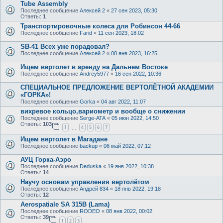
Tube Assembly
Последнее сообщение
Алексей 2
«
27 сен 2023, 05:30
Ответы:
1
Транспортировочные колеса для Робинсон 44-66
Последнее сообщение
Farid
«
11 сен 2023, 18:02
SB-41 Всех уже порадовал?
Последнее сообщение
Алексей 2
«
08 янв 2023, 16:25
Ищем вертолет в аренду на Дальнем Востоке
Последнее сообщение
Andrey5977
«
16 сен 2022, 10:36
СПЕЦИАЛЬНОЕ ПРЕДЛОЖЕНИЕ ВЕРТОЛЁТНОЙ АКАДЕМИИ
«ГОРКА»!
Последнее сообщение
Gorka
«
04 авг 2022, 11:07
вихревое кольцо,вариометр и вообще о снижении
Последнее сообщение
Serge-ATA
«
05 июн 2022, 14:50
Ответы:
103
1
4
5
6
7
…
Ищем вертолет в Магадане
Последнее сообщение
backup
«
06 май 2022, 07:12
АУЦ Горка-Аэро
Последнее сообщение
Deduska
«
19 янв 2022, 10:38
Ответы:
14
Научу основам управления вертолётом
Последнее сообщение
Андрей 834
«
18 янв 2022, 19:18
Ответы:
12
Aerospatiale SA 315B (Lama)
Последнее сообщение
RODEO
«
08 янв 2022, 00:02
Ответы:
39
1
2
3