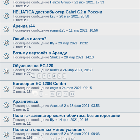
Последнее сообщение
HeliCo Group
«
22 июн 2021, 17:33
Ответы:
2
HELIATICA дистрибьютер Cabri G2 в России
Последнее сообщение
ksv
«
20 май 2021, 20:58
Ответы:
1
Аренда r44
Последнее сообщение
roman123
«
11 апр 2021, 10:56
Ошибка пилота?
Последнее сообщение
Ifly
«
29 мар 2021, 19:32
Ответы:
14
Возьму вертолёт в Аренду
Последнее сообщение
Shulcz
«
28 мар 2021, 14:13
Обучение на ЕС-120
Последнее сообщение
milheli
«
24 мар 2021, 20:59
Ответы:
77
1
2
3
4
5
6
Eurocopter EC 120B Colibri
Последнее сообщение
engin
«
24 фев 2021, 09:15
Ответы:
184
1
10
11
12
13
…
Архангельск
Последнее сообщение
Алексей 2
«
18 фев 2021, 03:53
Ответы:
2
Пилот-экзаменатор может обойтись без авторотаций
Последнее сообщение
Ifly
«
14 фев 2021, 02:16
Ответы:
12
Полеты в сложных метео условиях
Последнее сообщение
Алексей 2
«
03 фев 2021, 09:03
Ответы:
198
1
11
12
13
14
…