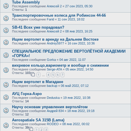
Tube Assembly
Последнее сообщение
Алексей 2
«
27 сен 2023, 05:30
Ответы:
1
Транспортировочные колеса для Робинсон 44-66
Последнее сообщение
Farid
«
11 сен 2023, 18:02
SB-41 Всех уже порадовал?
Последнее сообщение
Алексей 2
«
08 янв 2023, 16:25
Ищем вертолет в аренду на Дальнем Востоке
Последнее сообщение
Andrey5977
«
16 сен 2022, 10:36
СПЕЦИАЛЬНОЕ ПРЕДЛОЖЕНИЕ ВЕРТОЛЁТНОЙ АКАДЕМИИ
«ГОРКА»!
Последнее сообщение
Gorka
«
04 авг 2022, 11:07
вихревое кольцо,вариометр и вообще о снижении
Последнее сообщение
Serge-ATA
«
05 июн 2022, 14:50
Ответы:
103
1
4
5
6
7
…
Ищем вертолет в Магадане
Последнее сообщение
backup
«
06 май 2022, 07:12
АУЦ Горка-Аэро
Последнее сообщение
Deduska
«
19 янв 2022, 10:38
Ответы:
14
Научу основам управления вертолётом
Последнее сообщение
Андрей 834
«
18 янв 2022, 19:18
Ответы:
12
Aerospatiale SA 315B (Lama)
Последнее сообщение
RODEO
«
08 янв 2022, 00:02
Ответы:
39
1
2
3