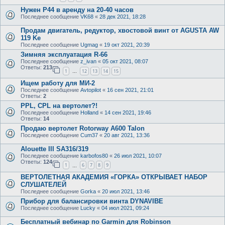
Нужен Р44 в аренду на 20-40 часов
Последнее сообщение
VK68
«
28 дек 2021, 18:28
Продам двигатель, редуктор, хвостовой винт от AGUSTA AW
119 Ke
Последнее сообщение
Ugmag
«
19 окт 2021, 20:39
Зимняя эксплуатация R-66
Последнее сообщение
z_ivan
«
05 окт 2021, 08:07
Ответы:
213
1
12
13
14
15
…
Ищем работу для МИ-2
Последнее сообщение
Avtopilot
«
16 сен 2021, 21:01
Ответы:
2
PPL, CPL на вертолет?!
Последнее сообщение
Holland
«
14 сен 2021, 19:46
Ответы:
14
Продаю вертолет Rotorway A600 Talon
Последнее сообщение
Cum37
«
20 авг 2021, 13:36
Alouette III SA316/319
Последнее сообщение
karbofos80
«
26 июл 2021, 10:07
Ответы:
124
1
6
7
8
9
…
ВЕРТОЛЕТНАЯ АКАДЕМИЯ «ГОРКА» ОТКРЫВАЕТ НАБОР
СЛУШАТЕЛЕЙ
Последнее сообщение
Gorka
«
20 июл 2021, 13:46
Прибор для балансировки винта DYNAVIBE
Последнее сообщение
Lucky
«
04 июл 2021, 09:24
Бесплатный вебинар по Garmin для Robinson