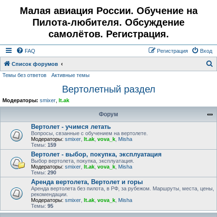
Малая авиация России. Обучение на
Пилота-любителя. Обсуждение
самолётов. Регистрация.
FAQ
Регистрация
Вход
Список форумов
Темы без ответов
Активные темы
о
Вертолетный раздел
и
с
Модераторы:
smixer
,
lt.ak
к
Форум
Вертолет - учимся летать
Вопросы, свзанные с обучением на вертолете.
Модераторы:
smixer
,
lt.ak
,
vova_k
,
Misha
Темы:
159
Вертолет - выбор, покупка, эксплуатация
Выбор вертолета, покупка, эксплуатация.
Модераторы:
smixer
,
lt.ak
,
vova_k
,
Misha
Темы:
290
Аренда вертолета, Вертолет и горы
Аренда вертолета без пилота, в РФ, за рубежом. Маршруты, места, цены,
рекомендации.
Модераторы:
smixer
,
lt.ak
,
vova_k
,
Misha
Темы:
95