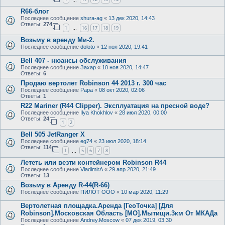
R66-блог
Последнее сообщение
shura-ag
«
13 дек 2020, 14:43
Ответы:
274
1
16
17
18
19
…
Возьму в аренду Ми-2.
Последнее сообщение
doloto
«
12 ноя 2020, 19:41
Bell 407 - нюансы обслуживания
Последнее сообщение
Захар
«
10 ноя 2020, 14:47
Ответы:
6
Продаю вертолет Robinson 44 2013 г. 300 час
Последнее сообщение
Papa
«
08 окт 2020, 02:06
Ответы:
1
R22 Mariner (R44 Clipper). Эксплуатация на пресной воде?
Последнее сообщение
Ilya Khokhlov
«
28 июл 2020, 00:00
Ответы:
24
1
2
Bell 505 JetRanger X
Последнее сообщение
eg74
«
23 июл 2020, 18:14
Ответы:
114
1
5
6
7
8
…
Лететь или везти контейнером Robinson R44
Последнее сообщение
VladimirA
«
29 апр 2020, 21:49
Ответы:
13
Возьму в Аренду R-44(R-66)
Последнее сообщение
ПИЛОТ ООО
«
10 мар 2020, 11:29
Вертолетная площадка.Аренда [ГеоТочка] [Для
Robinson].Московская Область [МО].Мытищи.3км От МКАДа
Последнее сообщение
Andrey.Moscow
«
07 дек 2019, 03:30