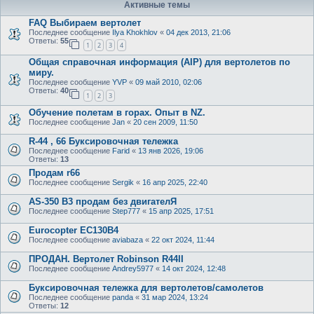
Активные темы
FAQ Выбираем вертолет
Последнее сообщение
Ilya Khokhlov
«
04 дек 2013, 21:06
Ответы:
55
1
2
3
4
Общая справочная информация (AIP) для вертолетов по
миру.
Последнее сообщение
YVP
«
09 май 2010, 02:06
Ответы:
40
1
2
3
Обучение полетам в горах. Опыт в NZ.
Последнее сообщение
Jan
«
20 сен 2009, 11:50
R-44 , 66 Буксировочная тележка
Последнее сообщение
Farid
«
13 янв 2026, 19:06
Ответы:
13
Продам r66
Последнее сообщение
Sergik
«
16 апр 2025, 22:40
AS-350 B3 продам без двигателЯ
Последнее сообщение
Step777
«
15 апр 2025, 17:51
Eurocopter EC130B4
Последнее сообщение
aviabaza
«
22 окт 2024, 11:44
ПРОДАН. Вертолет Robinson R44II
Последнее сообщение
Andrey5977
«
14 окт 2024, 12:48
Буксировочная тележка для вертолетов/самолетов
Последнее сообщение
panda
«
31 мар 2024, 13:24
Ответы:
12