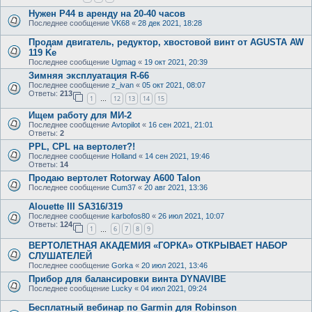
Нужен Р44 в аренду на 20-40 часов
Последнее сообщение
VK68
«
28 дек 2021, 18:28
Продам двигатель, редуктор, хвостовой винт от AGUSTA AW
119 Ke
Последнее сообщение
Ugmag
«
19 окт 2021, 20:39
Зимняя эксплуатация R-66
Последнее сообщение
z_ivan
«
05 окт 2021, 08:07
Ответы:
213
1
12
13
14
15
…
Ищем работу для МИ-2
Последнее сообщение
Avtopilot
«
16 сен 2021, 21:01
Ответы:
2
PPL, CPL на вертолет?!
Последнее сообщение
Holland
«
14 сен 2021, 19:46
Ответы:
14
Продаю вертолет Rotorway A600 Talon
Последнее сообщение
Cum37
«
20 авг 2021, 13:36
Alouette III SA316/319
Последнее сообщение
karbofos80
«
26 июл 2021, 10:07
Ответы:
124
1
6
7
8
9
…
ВЕРТОЛЕТНАЯ АКАДЕМИЯ «ГОРКА» ОТКРЫВАЕТ НАБОР
СЛУШАТЕЛЕЙ
Последнее сообщение
Gorka
«
20 июл 2021, 13:46
Прибор для балансировки винта DYNAVIBE
Последнее сообщение
Lucky
«
04 июл 2021, 09:24
Бесплатный вебинар по Garmin для Robinson