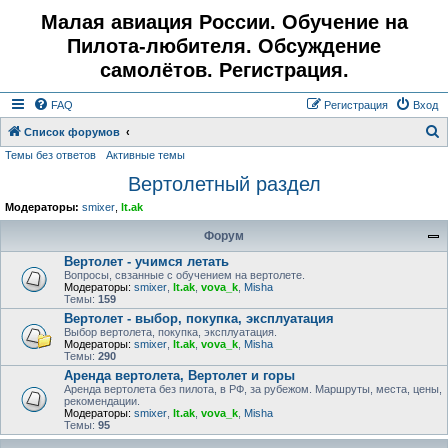
Малая авиация России. Обучение на
Пилота-любителя. Обсуждение
самолётов. Регистрация.
FAQ
Регистрация
Вход
Список форумов
Темы без ответов
Активные темы
о
Вертолетный раздел
и
с
Модераторы:
smixer
,
lt.ak
к
Форум
Вертолет - учимся летать
Вопросы, свзанные с обучением на вертолете.
Модераторы:
smixer
,
lt.ak
,
vova_k
,
Misha
Темы:
159
Вертолет - выбор, покупка, эксплуатация
Выбор вертолета, покупка, эксплуатация.
Модераторы:
smixer
,
lt.ak
,
vova_k
,
Misha
Темы:
290
Аренда вертолета, Вертолет и горы
Аренда вертолета без пилота, в РФ, за рубежом. Маршруты, места, цены,
рекомендации.
Модераторы:
smixer
,
lt.ak
,
vova_k
,
Misha
Темы:
95