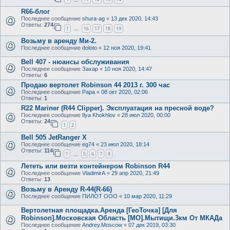
R66-блог
Последнее сообщение
shura-ag
«
13 дек 2020, 14:43
Ответы:
274
1
16
17
18
19
…
Возьму в аренду Ми-2.
Последнее сообщение
doloto
«
12 ноя 2020, 19:41
Bell 407 - нюансы обслуживания
Последнее сообщение
Захар
«
10 ноя 2020, 14:47
Ответы:
6
Продаю вертолет Robinson 44 2013 г. 300 час
Последнее сообщение
Papa
«
08 окт 2020, 02:06
Ответы:
1
R22 Mariner (R44 Clipper). Эксплуатация на пресной воде?
Последнее сообщение
Ilya Khokhlov
«
28 июл 2020, 00:00
Ответы:
24
1
2
Bell 505 JetRanger X
Последнее сообщение
eg74
«
23 июл 2020, 18:14
Ответы:
114
1
5
6
7
8
…
Лететь или везти контейнером Robinson R44
Последнее сообщение
VladimirA
«
29 апр 2020, 21:49
Ответы:
13
Возьму в Аренду R-44(R-66)
Последнее сообщение
ПИЛОТ ООО
«
10 мар 2020, 11:29
Вертолетная площадка.Аренда [ГеоТочка] [Для
Robinson].Московская Область [МО].Мытищи.3км От МКАДа
Последнее сообщение
Andrey.Moscow
«
07 дек 2019, 03:30