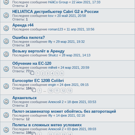
Последнее сообщение
HeliCo Group
«
22 июн 2021, 17:33
Ответы:
2
HELIATICA дистрибьютер Cabri G2 в России
Последнее сообщение
ksv
«
20 май 2021, 20:58
Ответы:
1
Аренда r44
Последнее сообщение
roman123
«
11 апр 2021, 10:56
Ошибка пилота?
Последнее сообщение
Ifly
«
29 мар 2021, 19:32
Ответы:
14
Возьму вертолёт в Аренду
Последнее сообщение
Shulcz
«
28 мар 2021, 14:13
Обучение на ЕС-120
Последнее сообщение
milheli
«
24 мар 2021, 20:59
Ответы:
77
1
2
3
4
5
6
Eurocopter EC 120B Colibri
Последнее сообщение
engin
«
24 фев 2021, 09:15
Ответы:
184
1
10
11
12
13
…
Архангельск
Последнее сообщение
Алексей 2
«
18 фев 2021, 03:53
Ответы:
2
Пилот-экзаменатор может обойтись без авторотаций
Последнее сообщение
Ifly
«
14 фев 2021, 02:16
Ответы:
12
Полеты в сложных метео условиях
Последнее сообщение
Алексей 2
«
03 фев 2021, 09:03
Ответы:
198
1
11
12
13
14
…