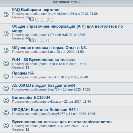
Активные темы
FAQ Выбираем вертолет
Последнее сообщение
Ilya Khokhlov
«
04 дек 2013, 21:06
Ответы:
55
1
2
3
4
Общая справочная информация (AIP) для вертолетов по
миру.
Последнее сообщение
YVP
«
09 май 2010, 02:06
Ответы:
40
1
2
3
Обучение полетам в горах. Опыт в NZ.
Последнее сообщение
Jan
«
20 сен 2009, 11:50
R-44 , 66 Буксировочная тележка
Последнее сообщение
Farid
«
13 янв 2026, 19:06
Ответы:
13
Продам r66
Последнее сообщение
Sergik
«
16 апр 2025, 22:40
AS-350 B3 продам без двигателЯ
Последнее сообщение
Step777
«
15 апр 2025, 17:51
Eurocopter EC130B4
Последнее сообщение
aviabaza
«
22 окт 2024, 11:44
ПРОДАН. Вертолет Robinson R44II
Последнее сообщение
Andrey5977
«
14 окт 2024, 12:48
Буксировочная тележка для вертолетов/самолетов
Последнее сообщение
panda
«
31 мар 2024, 13:24
Ответы:
12