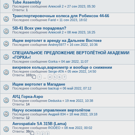
Tube Assembly
Последнее сообщение
Алексей 2
«
27 сен 2023, 05:30
Ответы:
1
Транспортировочные колеса для Робинсон 44-66
Последнее сообщение
Farid
«
11 сен 2023, 18:02
SB-41 Всех уже порадовал?
Последнее сообщение
Алексей 2
«
08 янв 2023, 16:25
Ищем вертолет в аренду на Дальнем Востоке
Последнее сообщение
Andrey5977
«
16 сен 2022, 10:36
СПЕЦИАЛЬНОЕ ПРЕДЛОЖЕНИЕ ВЕРТОЛЁТНОЙ АКАДЕМИИ
«ГОРКА»!
Последнее сообщение
Gorka
«
04 авг 2022, 11:07
вихревое кольцо,вариометр и вообще о снижении
Последнее сообщение
Serge-ATA
«
05 июн 2022, 14:50
Ответы:
103
1
4
5
6
7
…
Ищем вертолет в Магадане
Последнее сообщение
backup
«
06 май 2022, 07:12
АУЦ Горка-Аэро
Последнее сообщение
Deduska
«
19 янв 2022, 10:38
Ответы:
14
Научу основам управления вертолётом
Последнее сообщение
Андрей 834
«
18 янв 2022, 19:18
Ответы:
12
Aerospatiale SA 315B (Lama)
Последнее сообщение
RODEO
«
08 янв 2022, 00:02
Ответы:
39
1
2
3