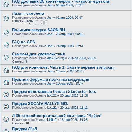
FAQ Доставка ВС контейнером - тонкости и детали
Последнее сообщение
Jan
«
04 авг 2008, 23:37
Лизинг самолета
Последнее сообщение
Jan
«
01 авг 2008, 08:47
Ответы:
36
1
2
3
Политика ресурса SAON.RU
Последнее сообщение
Jan
«
25 апр 2008, 00:12
FAQ по GPS.
Последнее сообщение
Jan
«
24 апр 2008, 23:41
Самолет для удовольствия
Последнее сообщение
Alex(Storm)
«
25 мар 2008, 22:19
Ответы:
3
FAQ для новичков. Часть 1. Самые первые вопросы..
Последнее сообщение
Jan
«
24 ноя 2007, 20:23
Правила форума и политика модерации
Последнее сообщение
Jan
«
10 ноя 2007, 10:47
Продам пилотажный биплан Starduster Too.
Последнее сообщение
lexx22
«
20 мар 2026, 11:28
Продам SOCATA RALLYE 893,
Последнее сообщение
lexx22
«
20 мар 2026, 11:11
Л-65 самолётостроительной компании "Чайка"
Последнее сообщение
Kirill_F
«
18 янв 2026, 19:25
Ответы:
10
Продам Л145