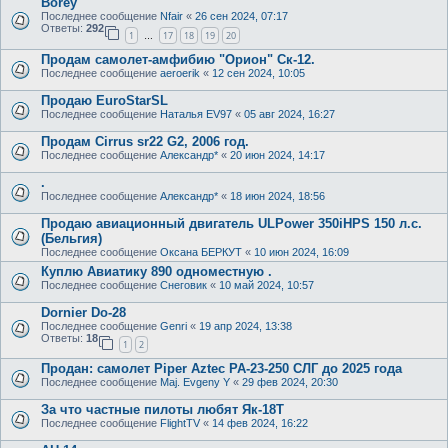
Borey
Последнее сообщение
Nfair
«
26 сен 2024, 07:17
Ответы:
292
1
17
18
19
20
…
Продам самолет-амфибию "Орион" Ск-12.
Последнее сообщение
aeroerik
«
12 сен 2024, 10:05
Продаю EuroStarSL
Последнее сообщение
Наталья EV97
«
05 авг 2024, 16:27
Продам Cirrus sr22 G2, 2006 год.
Последнее сообщение
Александр*
«
20 июн 2024, 14:17
.
Последнее сообщение
Александр*
«
18 июн 2024, 18:56
Продаю авиационный двигатель ULPower 350iHPS 150 л.с.
(Бельгия)
Последнее сообщение
Оксана БЕРКУТ
«
10 июн 2024, 16:09
Куплю Авиатику 890 одноместную .
Последнее сообщение
Снеговик
«
10 май 2024, 10:57
Dornier Do-28
Последнее сообщение
Genri
«
19 апр 2024, 13:38
Ответы:
18
1
2
Продан: самолет Piper Aztec PA-23-250 СЛГ до 2025 года
Последнее сообщение
Maj. Evgeny Y
«
29 фев 2024, 20:30
За что частные пилоты любят Як-18Т
Последнее сообщение
FlightTV
«
14 фев 2024, 16:22