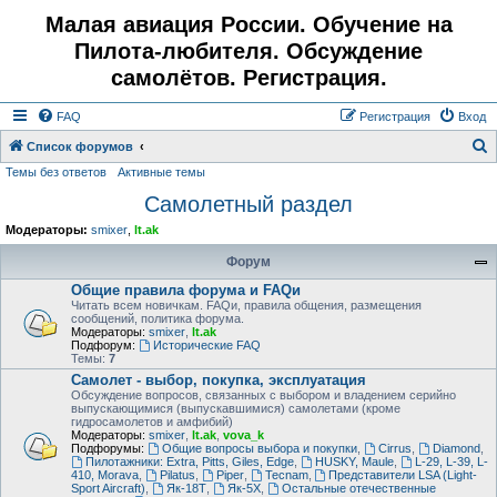
Малая авиация России. Обучение на
Пилота-любителя. Обсуждение
самолётов. Регистрация.
FAQ
Регистрация
Вход
Список форумов
Темы без ответов
Активные темы
о
Самолетный раздел
и
с
Модераторы:
smixer
,
lt.ak
к
Форум
Общие правила форума и FAQи
Читать всем новичкам. FAQи, правила общения, размещения
сообщений, политика форума.
Модераторы:
smixer
,
lt.ak
Подфорум:
Исторические FAQ
Темы:
7
Самолет - выбор, покупка, эксплуатация
Обсуждение вопросов, связанных с выбором и владением серийно
выпускающимися (выпускавшимися) самолетами (кроме
гидросамолетов и амфибий)
Модераторы:
smixer
,
lt.ak
,
vova_k
Подфорумы:
Общие вопросы выбора и покупки
,
Cirrus
,
Diamond
,
Пилотажники: Extra, Pitts, Giles, Edge
,
HUSKY, Maule
,
L-29, L-39, L-
410, Morava
,
Pilatus
,
Piper
,
Tecnam
,
Представители LSA (Light-
Sport Aircraft)
,
Як-18Т
,
Як-5Х
,
Остальные отечественные