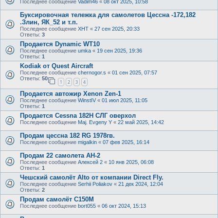
Последнее сообщение
Vadim46
«
08 окт 2025, 10:58
Буксировочная тележка для самолетов Цессна -172,182
.Злин, ЯК_52 и т.п.
Последнее сообщение
ХНТ
«
27 сен 2025, 20:33
Ответы:
3
Продается Dynamic WT10
Последнее сообщение
umka
«
19 сен 2025, 19:36
Ответы:
1
Kodiak от Quest Aircraft
Последнее сообщение
chernogor.s
«
01 сен 2025, 07:57
Ответы:
50
1
2
3
4
Продается автожир Xenon Zen-1
Последнее сообщение
WinstIV
«
01 июл 2025, 11:05
Ответы:
1
Продается Cessna 182H СЛГ оверхол
Последнее сообщение
Maj. Evgeny Y
«
22 май 2025, 14:42
Продам цессна 182 RG 1978гв.
Последнее сообщение
migalkin
«
07 фев 2025, 16:14
Продам 22 самолета АН-2
Последнее сообщение
Алексей 2
«
10 янв 2025, 06:08
Ответы:
1
Чешский самолёт Alto от компании Direct Fly.
Последнее сообщение
Serhii Poliakov
«
21 дек 2024, 12:04
Ответы:
2
Продам самолёт С150М
Последнее сообщение
bort055
«
06 окт 2024, 15:13