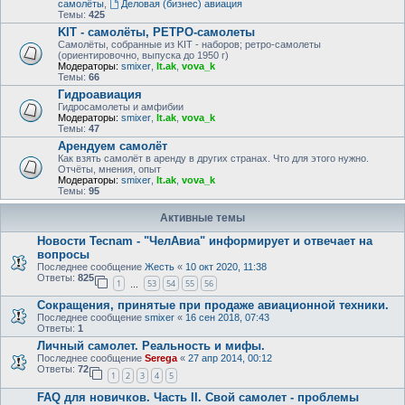
самолёты
,
Деловая (бизнес) авиация
Темы:
425
KIT - самолёты, РЕТРО-самолеты
Самолёты, собранные из KIT - наборов; ретро-самолеты
(ориентировочно, выпуска до 1950 г)
Модераторы:
smixer
,
lt.ak
,
vova_k
Темы:
66
Гидроавиация
Гидросамолеты и амфибии
Модераторы:
smixer
,
lt.ak
,
vova_k
Темы:
47
Арендуем самолёт
Как взять самолёт в аренду в других странах. Что для этого нужно.
Отчёты, мнения, опыт
Модераторы:
smixer
,
lt.ak
,
vova_k
Темы:
95
Активные темы
Новости Tecnam - "ЧелАвиа" информирует и отвечает на
вопросы
Последнее сообщение
Жесть
«
10 окт 2020, 11:38
Ответы:
825
1
53
54
55
56
…
Сокращения, принятые при продаже авиационной техники.
Последнее сообщение
smixer
«
16 сен 2018, 07:43
Ответы:
1
Личный самолет. Реальность и мифы.
Последнее сообщение
Serega
«
27 апр 2014, 00:12
Ответы:
72
1
2
3
4
5
FAQ для новичков. Часть II. Свой самолет - проблемы