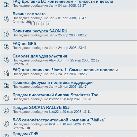
FAQ Доставка ВС контейнером - тонкости и детали
Последнее сообщение
Jan
«
04 авг 2008, 23:37
Лизинг самолета
Последнее сообщение
Jan
«
01 авг 2008, 08:47
Ответы:
36
1
2
3
Политика ресурса SAON.RU
Последнее сообщение
Jan
«
25 апр 2008, 00:12
FAQ по GPS.
Последнее сообщение
Jan
«
24 апр 2008, 23:41
Самолет для удовольствия
Последнее сообщение
Alex(Storm)
«
25 мар 2008, 22:19
Ответы:
3
FAQ для новичков. Часть 1. Самые первые вопросы..
Последнее сообщение
Jan
«
24 ноя 2007, 20:23
Правила форума и политика модерации
Последнее сообщение
Jan
«
10 ноя 2007, 10:47
Продам пилотажный биплан Starduster Too.
Последнее сообщение
lexx22
«
20 мар 2026, 11:28
Продам SOCATA RALLYE 893,
Последнее сообщение
lexx22
«
20 мар 2026, 11:11
Л-65 самолётостроительной компании "Чайка"
Последнее сообщение
Kirill_F
«
18 янв 2026, 19:25
Ответы:
10
Продам Л145