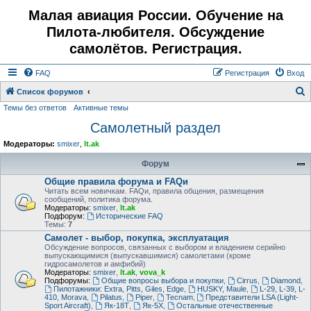
Малая авиация России. Обучение на
Пилота-любителя. Обсуждение
самолётов. Регистрация.
FAQ
Регистрация
Вход
Список форумов
Темы без ответов
Активные темы
о
Самолетный раздел
и
с
Модераторы:
smixer
,
lt.ak
к
Форум
Общие правила форума и FAQи
Читать всем новичкам. FAQи, правила общения, размещения
сообщений, политика форума.
Модераторы:
smixer
,
lt.ak
Подфорум:
Исторические FAQ
Темы:
7
Самолет - выбор, покупка, эксплуатация
Обсуждение вопросов, связанных с выбором и владением серийно
выпускающимися (выпускавшимися) самолетами (кроме
гидросамолетов и амфибий)
Модераторы:
smixer
,
lt.ak
,
vova_k
Подфорумы:
Общие вопросы выбора и покупки
,
Cirrus
,
Diamond
,
Пилотажники: Extra, Pitts, Giles, Edge
,
HUSKY, Maule
,
L-29, L-39, L-
410, Morava
,
Pilatus
,
Piper
,
Tecnam
,
Представители LSA (Light-
Sport Aircraft)
,
Як-18Т
,
Як-5Х
,
Остальные отечественные