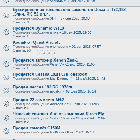
Последнее сообщение
Vadim46
«
08 окт 2025, 10:58
Буксировочная тележка для самолетов Цессна -172,182
.Злин, ЯК_52 и т.п.
Последнее сообщение
ХНТ
«
27 сен 2025, 20:33
Ответы:
3
Продается Dynamic WT10
Последнее сообщение
umka
«
19 сен 2025, 19:36
Ответы:
1
Kodiak от Quest Aircraft
Последнее сообщение
chernogor.s
«
01 сен 2025, 07:57
Ответы:
50
1
2
3
4
Продается автожир Xenon Zen-1
Последнее сообщение
WinstIV
«
01 июл 2025, 11:05
Ответы:
1
Продается Cessna 182H СЛГ оверхол
Последнее сообщение
Maj. Evgeny Y
«
22 май 2025, 14:42
Продам цессна 182 RG 1978гв.
Последнее сообщение
migalkin
«
07 фев 2025, 16:14
Продам 22 самолета АН-2
Последнее сообщение
Алексей 2
«
10 янв 2025, 06:08
Ответы:
1
Чешский самолёт Alto от компании Direct Fly.
Последнее сообщение
Serhii Poliakov
«
21 дек 2024, 12:04
Ответы:
2
Продам самолёт С150М
Последнее сообщение
bort055
«
06 окт 2024, 15:13