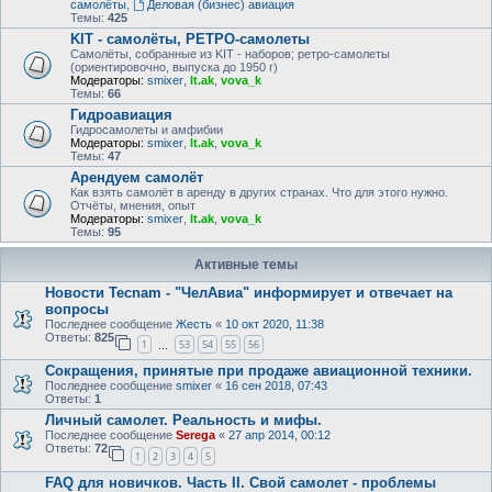
самолёты
,
Деловая (бизнес) авиация
Темы:
425
KIT - самолёты, РЕТРО-самолеты
Самолёты, собранные из KIT - наборов; ретро-самолеты
(ориентировочно, выпуска до 1950 г)
Модераторы:
smixer
,
lt.ak
,
vova_k
Темы:
66
Гидроавиация
Гидросамолеты и амфибии
Модераторы:
smixer
,
lt.ak
,
vova_k
Темы:
47
Арендуем самолёт
Как взять самолёт в аренду в других странах. Что для этого нужно.
Отчёты, мнения, опыт
Модераторы:
smixer
,
lt.ak
,
vova_k
Темы:
95
Активные темы
Новости Tecnam - "ЧелАвиа" информирует и отвечает на
вопросы
Последнее сообщение
Жесть
«
10 окт 2020, 11:38
Ответы:
825
1
53
54
55
56
…
Сокращения, принятые при продаже авиационной техники.
Последнее сообщение
smixer
«
16 сен 2018, 07:43
Ответы:
1
Личный самолет. Реальность и мифы.
Последнее сообщение
Serega
«
27 апр 2014, 00:12
Ответы:
72
1
2
3
4
5
FAQ для новичков. Часть II. Свой самолет - проблемы