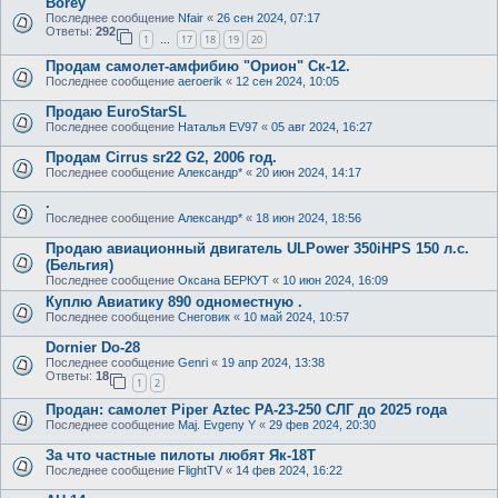
Borey
Последнее сообщение
Nfair
«
26 сен 2024, 07:17
Ответы:
292
1
17
18
19
20
…
Продам самолет-амфибию "Орион" Ск-12.
Последнее сообщение
aeroerik
«
12 сен 2024, 10:05
Продаю EuroStarSL
Последнее сообщение
Наталья EV97
«
05 авг 2024, 16:27
Продам Cirrus sr22 G2, 2006 год.
Последнее сообщение
Александр*
«
20 июн 2024, 14:17
.
Последнее сообщение
Александр*
«
18 июн 2024, 18:56
Продаю авиационный двигатель ULPower 350iHPS 150 л.с.
(Бельгия)
Последнее сообщение
Оксана БЕРКУТ
«
10 июн 2024, 16:09
Куплю Авиатику 890 одноместную .
Последнее сообщение
Снеговик
«
10 май 2024, 10:57
Dornier Do-28
Последнее сообщение
Genri
«
19 апр 2024, 13:38
Ответы:
18
1
2
Продан: самолет Piper Aztec PA-23-250 СЛГ до 2025 года
Последнее сообщение
Maj. Evgeny Y
«
29 фев 2024, 20:30
За что частные пилоты любят Як-18Т
Последнее сообщение
FlightTV
«
14 фев 2024, 16:22