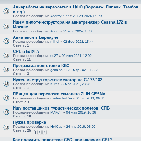
Авиаработы на вертолетах в ЦФО (Воронеж, Липецк, Тамбов
и т.д.)
Последнее сообщение
Andrey5977
«
20 ноя 2024, 09:23
Ищем пилот-инструктора на авиатренажер Cessna 172 в
Москве
Последнее сообщение
Andro
«
21 июн 2024, 18:38
Авиатакси в Барнауле
Последнее сообщение
milheli
«
02 фев 2022, 15:44
Ответы:
1
CPL в БЛУГА
Последнее сообщение
su27
«
09 июл 2021, 12:02
Ответы:
11
Программа подготовки КВС
Последнее сообщение
gena nsk
«
31 мар 2021, 16:23
Ответы:
3
Нужен инструктор-экзаменатор на С-172/182
Последнее сообщение
Kurt
«
22 мар 2021, 23:28
Ответы:
1
ПРицеп для перевозки самолета ZLIN CESNA
Последнее сообщение
medvedev82a
«
04 окт 2019, 09:34
Ответы:
3
Ищу поставщиков туристических полетов. СПБ
Последнее сообщение
МАКСН
«
04 май 2019, 16:26
Ответы:
10
Нужна проверка
Последнее сообщение
HeliCap
«
24 янв 2019, 06:00
Ответы:
25
1
2
Как получить пилотское СВС, при наличии CPL?