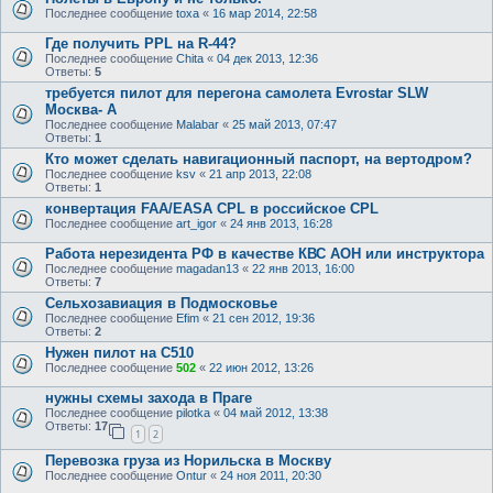
Последнее сообщение
toxa
«
16 мар 2014, 22:58
Где получить PPL на R-44?
Последнее сообщение
Chita
«
04 дек 2013, 12:36
Ответы:
5
требуется пилот для перегона самолета Evrostar SLW
Москва- А
Последнее сообщение
Malabar
«
25 май 2013, 07:47
Ответы:
1
Кто может сделать навигационный паспорт, на вертодром?
Последнее сообщение
ksv
«
21 апр 2013, 22:08
Ответы:
1
конвертация FAA/EASA CPL в российское CPL
Последнее сообщение
art_igor
«
24 янв 2013, 16:28
Работа нерезидента РФ в качестве КВС АОН или инструктора
Последнее сообщение
magadan13
«
22 янв 2013, 16:00
Ответы:
7
Сельхозавиация в Подмосковье
Последнее сообщение
Efim
«
21 сен 2012, 19:36
Ответы:
2
Нужен пилот на C510
Последнее сообщение
502
«
22 июн 2012, 13:26
нужны схемы захода в Праге
Последнее сообщение
pilotka
«
04 май 2012, 13:38
Ответы:
17
1
2
Перевозка груза из Норильска в Москву
Последнее сообщение
Ontur
«
24 ноя 2011, 20:30