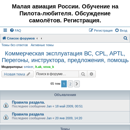
Малая авиация России. Обучение на
Пилота-любителя. Обсуждение
самолётов. Регистрация.
FAQ
Регистрация
Вход
Список форумов
Темы без ответов
Активные темы
о
Коммерческая эксплуатация ВС, CPL, APTL,
и
Перегоны, инструктора, предложения, помощь
с
к
Модераторы:
smixer
,
lt.ak
,
vova_k
Поиск
Расширенный поис
Новая тема
1
2
След.
65 тем
Объявления
Правила раздела.
Последнее сообщение
Jan
«
18 май 2009, 00:51
Правила раздела
Последнее сообщение
Jan
«
20 янв 2009, 14:20
Темы