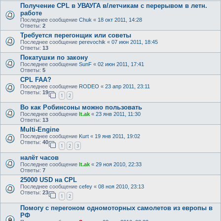
Получение CPL в УВАУГА в/летчикам с перерывом в летн.
работе
Последнее сообщение
Chuk
«
18 окт 2011, 14:28
Ответы:
2
Требуется перегонщик или советы
Последнее сообщение
perevochik
«
07 июн 2011, 18:45
Ответы:
13
Покатушки по закону
Последнее сообщение
SunF
«
02 июн 2011, 17:41
Ответы:
5
CPL FAA?
Последнее сообщение
RODEO
«
23 апр 2011, 23:11
Ответы:
19
1
2
Во как Робинсоны можно пользовать
Последнее сообщение
lt.ak
«
23 янв 2011, 11:30
Ответы:
13
Multi-Engine
Последнее сообщение
Kurt
«
19 янв 2011, 19:02
Ответы:
40
1
2
3
налёт часов
Последнее сообщение
lt.ak
«
29 ноя 2010, 22:33
Ответы:
7
25000 USD на CPL
Последнее сообщение
cefey
«
08 ноя 2010, 23:13
Ответы:
23
1
2
Помогу с перегоном одномоторных самолетов из европы в
РФ