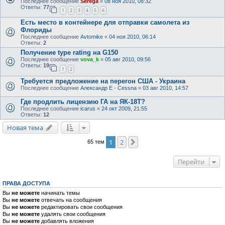
Последнее сообщение
Serega
«
08 ноя 2010, 08:32
Ответы:
77
1
2
3
4
5
6
Есть место в контейнере для отправки самолета из
Флориды
Последнее сообщение
Avtomike
«
04 ноя 2010, 06:14
Ответы:
2
Получение type rating на G150
Последнее сообщение
vova_k
«
05 авг 2010, 09:56
Ответы:
19
1
2
Требуется предложение на перегон США - Украина
Последнее сообщение
Александр E - Cessna
«
03 авг 2010, 14:57
Где продлить лицензию ГА на ЯК-18T?
Последнее сообщение
icarus
«
24 окт 2009, 21:55
Ответы:
12
Новая тема
1
2
След.
65 тем
Перейти
ПРАВА ДОСТУПА
Вы
не можете
начинать темы
Вы
не можете
отвечать на сообщения
Вы
не можете
редактировать свои сообщения
Вы
не можете
удалять свои сообщения
Вы
не можете
добавлять вложения