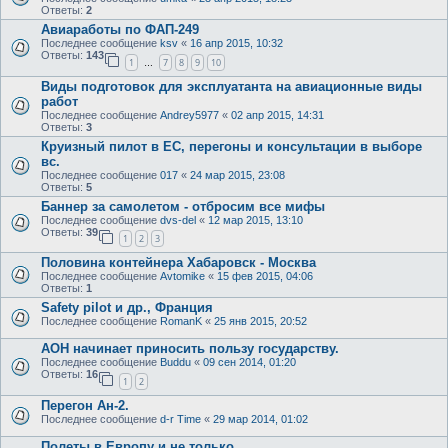
Ответы:
2
Авиаработы по ФАП-249
Последнее сообщение
ksv
«
16 апр 2015, 10:32
Ответы:
143
1
7
8
9
10
…
Виды подготовок для эксплуатанта на авиационные виды
работ
Последнее сообщение
Andrey5977
«
02 апр 2015, 14:31
Ответы:
3
Круизный пилот в ЕС, перегоны и консультации в выборе
вс.
Последнее сообщение
017
«
24 мар 2015, 23:08
Ответы:
5
Баннер за самолетом - отбросим все мифы
Последнее сообщение
dvs-del
«
12 мар 2015, 13:10
Ответы:
39
1
2
3
Половина контейнера Хабаровск - Москва
Последнее сообщение
Avtomike
«
15 фев 2015, 04:06
Ответы:
1
Safety pilot и др., Франция
Последнее сообщение
RomanK
«
25 янв 2015, 20:52
АОН начинает приносить пользу государству.
Последнее сообщение
Buddu
«
09 сен 2014, 01:20
Ответы:
16
1
2
Перегон Ан-2.
Последнее сообщение
d-r Time
«
29 мар 2014, 01:02
Полеты в Европу и не только.