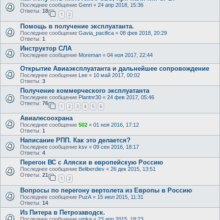
Последнее сообщение
Genri
«
24 апр 2018, 15:36
Ответы:
18
1
2
Помощь в получение эксплуатанта.
Последнее сообщение
Gavia_pacifica
«
08 фев 2018, 20:29
Ответы:
1
Инструктор СЛА
Последнее сообщение
Moreman
«
04 ноя 2017, 22:44
Открытие Авиаэксплуатанта и дальнейшее сопровождение
Последнее сообщение
Lee
«
10 май 2017, 00:02
Ответы:
3
Получение коммерческого эксплуатанта
Последнее сообщение
Plantnr30
«
24 фев 2017, 05:46
Ответы:
76
1
2
3
4
5
6
Авиалесоохрана
Последнее сообщение
502
«
01 ноя 2016, 17:12
Ответы:
1
Написание РПП. Как это делается?
Последнее сообщение
ksv
«
09 сен 2016, 18:17
Ответы:
4
Перегон ВС с Аляски в европейскую Россию
Последнее сообщение
Beliberdiev
«
26 дек 2015, 13:51
Ответы:
21
1
2
Вопросы по перегону вертолета из Европы в Россию
Последнее сообщение
PuzA
«
15 июл 2015, 11:31
Ответы:
14
Из Питера в Петрозаводск.
Последнее сообщение
umka
«
23 апр 2015, 18:23