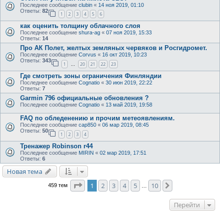
Последнее сообщение
clubin
«
14 ноя 2019, 01:10
Ответы:
82
1
2
3
4
5
6
как оценить толщину облачного слоя
Последнее сообщение
shura-ag
«
07 ноя 2019, 15:33
Ответы:
14
Про АК Полет, желтых земляных червяков и Росгидромет.
Последнее сообщение
Corvus
«
16 окт 2019, 10:23
Ответы:
343
1
20
21
22
23
…
Где смотреть зоны ограничения Финляндии
Последнее сообщение
Cognatio
«
30 июн 2019, 22:22
Ответы:
7
Garmin 796 официальные обновления ?
Последнее сообщение
Cognatio
«
13 май 2019, 19:58
FAQ по обледенению и прочим метеоявлениям.
Последнее сообщение
cap850
«
06 мар 2019, 08:45
Ответы:
50
1
2
3
4
Тренажер Robinson r44
Последнее сообщение
MIRIN
«
02 мар 2019, 17:51
Ответы:
6
Новая тема
Страница
1
из
10
1
2
3
4
5
10
След.
459 тем
…
Перейти