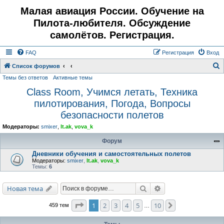
Малая авиация России. Обучение на
Пилота-любителя. Обсуждение
самолётов. Регистрация.
FAQ
Регистрация
Вход
Список форумов
Темы без ответов
Активные темы
о
Class Room, Учимся летать, Техника
и
пилотирования, Погода, Вопросы
с
безопасности полетов
к
Модераторы:
smixer
,
lt.ak
,
vova_k
Форум
Дневники обучения и самостоятельных полетов
Модераторы:
smixer
,
lt.ak
,
vova_k
Темы:
6
Поиск
Расширенный поис
Новая тема
Страница
1
из
10
1
2
3
4
5
10
След.
459 тем
…