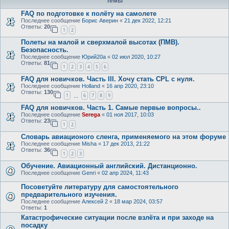
Темы
FAQ по подготовке к полёту на самолете
Последнее сообщение
Борис Аверин
«
21 дек 2022, 12:21
Ответы:
20
1
2
Полеты на малой и сверхмалой высотах (ПМВ).
Безопасность.
Последнее сообщение
Юрий20а
«
02 июл 2020, 10:27
Ответы:
81
1
2
3
4
5
6
FAQ для новичков. Часть III. Хочу стать CPL c нуля.
Последнее сообщение
Holland
«
16 апр 2020, 23:10
Ответы:
130
1
6
7
8
9
…
FAQ для новичков. Часть 1. Самые первые вопросы..
Последнее сообщение
Serega
«
01 ноя 2017, 10:03
Ответы:
23
1
2
Словарь авиационого сленга, применяемого на этом форуме
Последнее сообщение
Misha
«
17 дек 2013, 21:22
Ответы:
36
1
2
3
Обучение. Авиационный английский. Дистанционно.
Последнее сообщение
Genri
«
02 апр 2024, 11:43
Посоветуйте литературу для самостоятельного
предварительного изучения.
Последнее сообщение
Алексей 2
«
18 мар 2024, 03:57
Ответы:
1
Катастрофические ситуации после взлёта и при заходе на
посадку