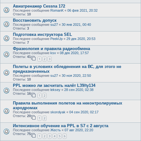
Авиатренажер Cessna 172
Последнее сообщение
RomanK
«
06 фев 2021, 20:32
Ответы:
10
Восстановить допуск
Последнее сообщение
su27
«
30 янв 2021, 00:40
Ответы:
3
Подготовка инструктора SEL
Последнее сообщение
PeekUp
«
29 дек 2020, 20:53
Ответы:
7
Фразеология и правила радиообмена
Последнее сообщение
ksv
«
08 дек 2020, 17:57
Ответы:
41
1
2
3
Полеты в условиях обледенения на ВС, для этого не
предназначенных
Последнее сообщение
su27
«
30 ноя 2020, 22:50
Ответы:
10
PPL можно ли засчитать налёт L39/ty134
Последнее сообщение
leksey
«
28 сен 2020, 02:38
Ответы:
16
1
2
Правила выполнения полетов на неконтролируемых
аэродромах
Последнее сообщение
skorolyak
«
04 сен 2020, 02:17
Ответы:
20
1
2
Интенсивное обучение на PPL в S7 с 2 августа
Последнее сообщение
Жесть
«
07 авг 2020, 22:20
Ответы:
75
1
2
3
4
5
6