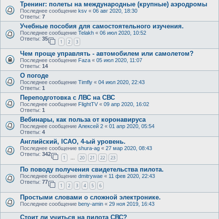
Тренинг: полеты на международные (крупные) аэродромы
Последнее сообщение
ksv
«
06 авг 2020, 18:30
Ответы:
7
Учебные пособия для самостоятельного изучения.
Последнее сообщение
Telakh
«
06 июл 2020, 10:52
Ответы:
35
1
2
3
Чем проще управлять - автомобилем или самолетом?
Последнее сообщение
Faza
«
05 июл 2020, 11:07
Ответы:
14
О погоде
Последнее сообщение
Timfly
«
04 июл 2020, 22:43
Ответы:
1
Переподготовка с ЛВС на СВС
Последнее сообщение
FlightTV
«
09 апр 2020, 16:02
Ответы:
1
Вебинары, как польза от коронавируса
Последнее сообщение
Алексей 2
«
01 апр 2020, 05:54
Ответы:
4
Английский, ICAO, 4-ый уровень.
Последнее сообщение
shura-ag
«
27 мар 2020, 08:43
Ответы:
342
1
20
21
22
23
…
По поводу получения свидетельства пилота.
Последнее сообщение
dmitrywae
«
11 фев 2020, 22:43
Ответы:
77
1
2
3
4
5
6
Простыми словами о сложной электронике.
Последнее сообщение
beny-amin
«
29 ноя 2019, 16:43
Стоит ли учиться на пилота СВС?