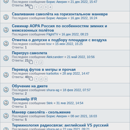
Последнее сообщение
Борис Аверин
«
21 дек 2022, 15:47
Ответы:
54
1
2
3
4
Сваливание самолёта на горизонтальном маневре
Последнее сообщение
Борис Аверин
«
16 дек 2022, 16:24
Семинар AOPA Россия по особенностям зимних и
межсезонных полётов
Последнее сообщение
FlightTV
«
16 дек 2022, 08:23
Отметка о допуске к подбору площадки с воздуха
Последнее сообщение
ksv
«
15 июн 2022, 15:25
Ответы:
1
Перегруз самолета
Последнее сообщение
Alekzanderr
«
21 май 2022, 10:56
Ответы:
21
1
2
Перевод футов в метры и прочая
Последнее сообщение
karbofos
«
28 апр 2022, 14:47
Ответы:
40
1
2
3
Обучение на джете
Последнее сообщение
shura-ag
«
18 фев 2022, 07:57
Ответы:
2
Тренажёр IFR
Последнее сообщение
Stirk
«
31 янв 2022, 14:54
Ответы:
1
Маневр самолёта - скольжение
Последнее сообщение
Борис Аверин
«
08 окт 2021, 16:03
Ответы:
5
Терминология радиосвязи: английский VS русский
Последнее сообщение
shura-ag
«
22 сен 2021, 09:21