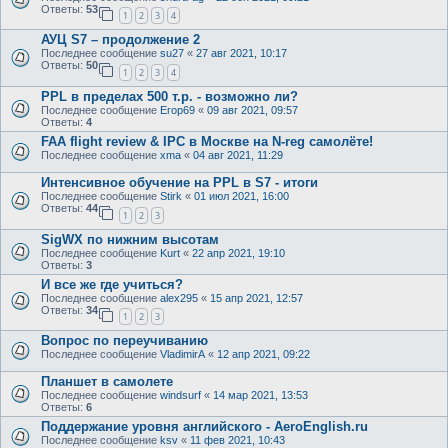
Ответы:
53
1
2
3
4
АУЦ S7 – продолжение 2
Последнее сообщение
su27
«
27 авг 2021, 10:17
Ответы:
50
1
2
3
4
PPL в пределах 500 т.р. - возможно ли?
Последнее сообщение
Егор69
«
09 авг 2021, 09:57
Ответы:
4
FAA flight review & IPC в Москве на N-reg самолёте!
Последнее сообщение
xma
«
04 авг 2021, 11:29
Интенсивное обучение на PPL в S7 - итоги
Последнее сообщение
Stirk
«
01 июл 2021, 16:00
Ответы:
44
1
2
3
SigWX по нижним высотам
Последнее сообщение
Kurt
«
22 апр 2021, 19:10
Ответы:
3
И все же где учиться?
Последнее сообщение
alex295
«
15 апр 2021, 12:57
Ответы:
34
1
2
3
Вопрос по переучиванию
Последнее сообщение
VladimirA
«
12 апр 2021, 09:22
Планшет в самолете
Последнее сообщение
windsurf
«
14 мар 2021, 13:53
Ответы:
6
Поддержание уровня английского - AeroEnglish.ru
Последнее сообщение
ksv
«
11 фев 2021, 10:43