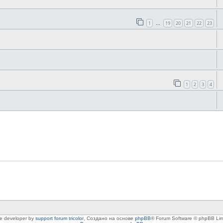
1
19
20
21
22
23
…
1
2
3
4
le developer by
support forum tricolor
,
Создано на основе
phpBB
® Forum Software © phpBB Lim