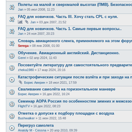
Полеты на малой и сверхмалой высотах (ПМВ). Безопаснос
Jan
»
05 июл 2008, 11:23
FAQ для новичков. Часть III. Хочу стать CPL c нуля.
Jan
»
03 дек 2007, 21:52
FAQ для новичков. Часть 1. Самые первые вопросы..
Jan
»
24 ноя 2007, 20:23
Словарь авиационого сленга, применяемого на этом фору
Serega
»
08 янв 2008, 01:00
Обучение. Авиационный английский. Дистанционно.
Genri
»
02 апр 2024, 11:43
Посоветуйте литературу для самостоятельного предварите
zheka1980
»
17 мар 2024, 20:16
Катастрофические ситуации после взлёта и при заходе на 
Борис Аверин
»
18 июл 2021, 17:59
Сваливание самолёта на горизонтальном маневре
Борис Аверин
»
16 дек 2022, 16:24
Семинар AOPA Россия по особенностям зимних и межсез
FlightTV
»
16 дек 2022, 08:23
Отметка о допуске к подбору площадки с воздуха
Bushwalker
»
11 июн 2022, 15:48
Перегруз самолета
Anatoly M - Cessna
»
20 апр 2010, 09:39