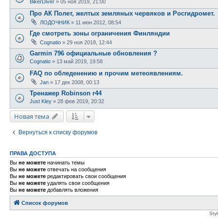
BikerDiver
»
05 ноя 2019, 21:00
Про АК Полет, желтых земляных червяков и Росгидромет.
ЛОДОЧНИК
»
11 июн 2012, 08:54
Где смотреть зоны ограничения Финляндии
Cognatio
»
29 ноя 2018, 12:44
Garmin 796 официальные обновления ?
Cognatio
»
13 май 2019, 19:58
FAQ по обледенению и прочим метеоявлениям.
Jan
»
17 дек 2008, 00:13
Тренажер Robinson r44
Just Kley
»
28 фев 2019, 20:32
Новая тема
Вернуться к списку форумов
ПРАВА ДОСТУПА
Вы
не можете
начинать темы
Вы
не можете
отвечать на сообщения
Вы
не можете
редактировать свои сообщения
Вы
не можете
удалять свои сообщения
Вы
не можете
добавлять вложения
Список форумов
Sty