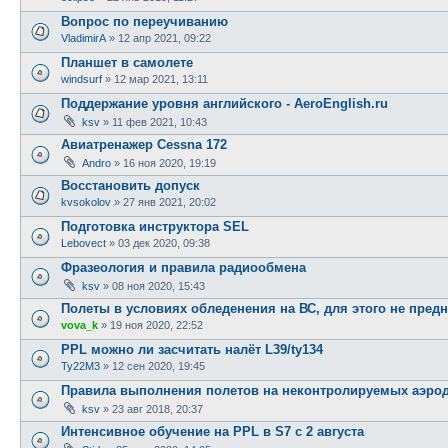
Вопрос по переучиванию
VladimirA
»
12 апр 2021, 09:22
Планшет в самолете
windsurf
»
12 мар 2021, 13:11
Поддержание уровня английского - AeroEnglish.ru
ksv
»
11 фев 2021, 10:43
Авиатренажер Cessna 172
Andro
»
16 ноя 2020, 19:19
Восстановить допуск
kvsokolov
»
27 янв 2021, 20:02
Подготовка инструктора SEL
Lebovect
»
03 дек 2020, 09:38
Фразеология и правила радиообмена
ksv
»
08 ноя 2020, 15:43
Полеты в условиях обледенения на ВС, для этого не пред
vova_k
»
19 ноя 2020, 22:52
PPL можно ли засчитать налёт L39/ty134
Ty22M3
»
12 сен 2020, 19:45
Правила выполнения полетов на неконтролируемых аэро
ksv
»
23 авг 2018, 20:37
Интенсивное обучение на PPL в S7 с 2 августа