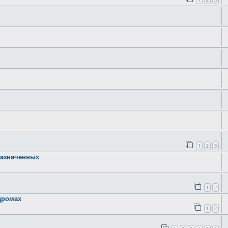
1
2
3
назначенных
1
2
дромах
1
2