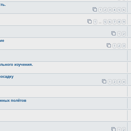
ть.
1
2
3
4
5
6
1
5
6
7
8
9
…
1
2
ме
1
2
3
льного изучения.
посадку
1
2
3
4
онных полётов
1
2