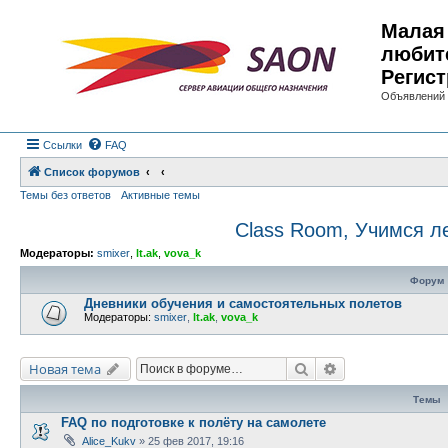
Малая 
любит
Регист
Объявлений 
Ссылки
FAQ
Список форумов
Темы без ответов
Активные темы
Class Room, Учимся л
Модераторы:
smixer
,
lt.ak
,
vova_k
Форум
Дневники обучения и самостоятельных полетов
Модераторы:
smixer
,
lt.ak
,
vova_k
Поиск
Расширенный по
Новая тема
Темы
FAQ по подготовке к полёту на самолете
Alice_Kukv
»
25 фев 2017, 19:16