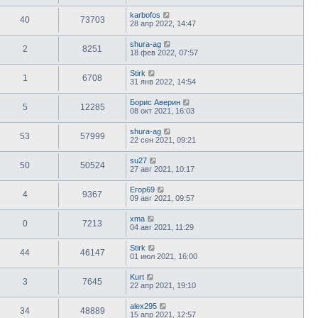
karbofos
40
73703
28 апр 2022, 14:47
shura-ag
2
8251
18 фев 2022, 07:57
Stirk
1
6708
31 янв 2022, 14:54
Борис Аверин
5
12285
08 окт 2021, 16:03
shura-ag
53
57999
22 сен 2021, 09:21
su27
50
50524
27 авг 2021, 10:17
Егор69
4
9367
09 авг 2021, 09:57
xma
0
7213
04 авг 2021, 11:29
Stirk
44
46147
01 июл 2021, 16:00
Kurt
3
7645
22 апр 2021, 19:10
alex295
34
48889
15 апр 2021, 12:57