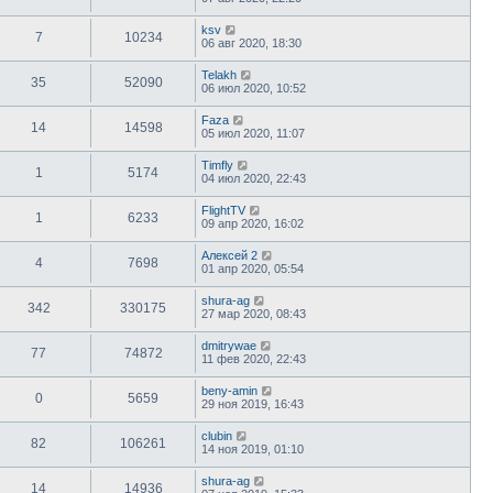
ksv
7
10234
06 авг 2020, 18:30
Telakh
35
52090
06 июл 2020, 10:52
Faza
14
14598
05 июл 2020, 11:07
Timfly
1
5174
04 июл 2020, 22:43
FlightTV
1
6233
09 апр 2020, 16:02
Алексей 2
4
7698
01 апр 2020, 05:54
shura-ag
342
330175
27 мар 2020, 08:43
dmitrywae
77
74872
11 фев 2020, 22:43
beny-amin
0
5659
29 ноя 2019, 16:43
clubin
82
106261
14 ноя 2019, 01:10
shura-ag
14
14936