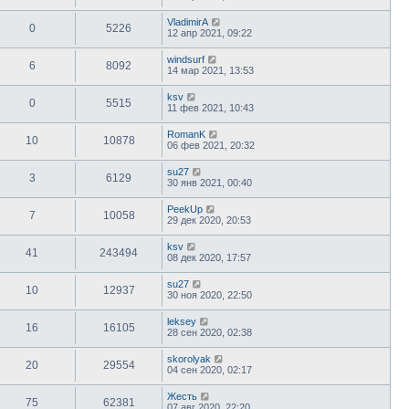
VladimirA
0
5226
12 апр 2021, 09:22
windsurf
6
8092
14 мар 2021, 13:53
ksv
0
5515
11 фев 2021, 10:43
RomanK
10
10878
06 фев 2021, 20:32
su27
3
6129
30 янв 2021, 00:40
PeekUp
7
10058
29 дек 2020, 20:53
ksv
41
243494
08 дек 2020, 17:57
su27
10
12937
30 ноя 2020, 22:50
leksey
16
16105
28 сен 2020, 02:38
skorolyak
20
29554
04 сен 2020, 02:17
Жесть
75
62381
07 авг 2020, 22:20