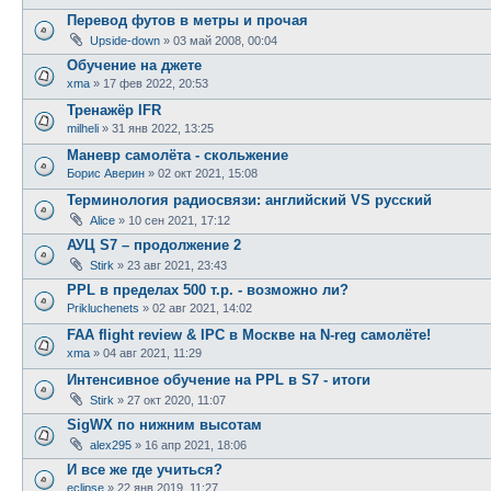
Перевод футов в метры и прочая
Upside-down
»
03 май 2008, 00:04
Обучение на джете
xma
»
17 фев 2022, 20:53
Тренажёр IFR
milheli
»
31 янв 2022, 13:25
Маневр самолёта - скольжение
Борис Аверин
»
02 окт 2021, 15:08
Терминология радиосвязи: английский VS русский
Alice
»
10 сен 2021, 17:12
АУЦ S7 – продолжение 2
Stirk
»
23 авг 2021, 23:43
PPL в пределах 500 т.р. - возможно ли?
Prikluchenets
»
02 авг 2021, 14:02
FAA flight review & IPC в Москве на N-reg самолёте!
xma
»
04 авг 2021, 11:29
Интенсивное обучение на PPL в S7 - итоги
Stirk
»
27 окт 2020, 11:07
SigWX по нижним высотам
alex295
»
16 апр 2021, 18:06
И все же где учиться?
eclipse
»
22 янв 2019, 11:27