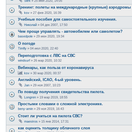
Stirk
»
25 июн 2020, 14:05
Тренинг: полеты на международные (крупные) аэродромы
ksv
»
27 фев 2020, 16:39
Учебные пособия для самостоятельного изучения.
Николай
»
04 дек 2007, 17:50
Чем проще управлять - автомобилем или самолетом?
basedpole
»
29 июн 2020, 19:34
О погоде
Timfly
»
04 июл 2020, 22:40
Переподготовка с ЛВС на СВС
windsurf
»
26 мар 2020, 10:32
Вебинары, как польза от коронавируса
ksv
»
30 мар 2020, 00:37
Английский, ICAO, 4-ый уровень.
Jan
»
29 ноя 2007, 10:23
По поводу получения свидетельства пилота.
Longren
»
19 мар 2019, 18:55
Простыми словами о сложной электронике.
beny-amin
»
29 ноя 2019, 16:43
Стоит ли учиться на пилота СВС?
maestros
»
15 янв 2014, 17:31
как оценить толщину облачного слоя