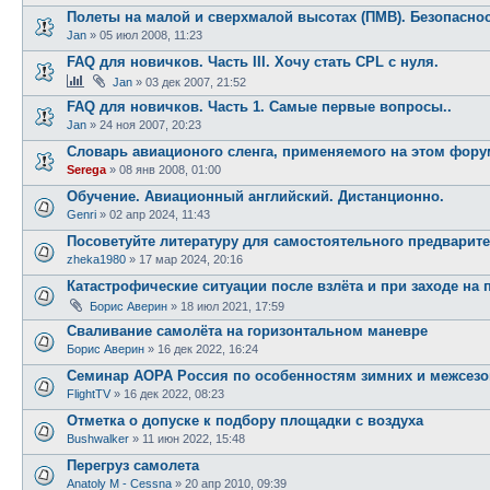
Полеты на малой и сверхмалой высотах (ПМВ). Безопаснос
Jan
»
05 июл 2008, 11:23
FAQ для новичков. Часть III. Хочу стать CPL c нуля.
Jan
»
03 дек 2007, 21:52
FAQ для новичков. Часть 1. Самые первые вопросы..
Jan
»
24 ноя 2007, 20:23
Словарь авиационого сленга, применяемого на этом фору
Serega
»
08 янв 2008, 01:00
Обучение. Авиационный английский. Дистанционно.
Genri
»
02 апр 2024, 11:43
Посоветуйте литературу для самостоятельного предварите
zheka1980
»
17 мар 2024, 20:16
Катастрофические ситуации после взлёта и при заходе на 
Борис Аверин
»
18 июл 2021, 17:59
Сваливание самолёта на горизонтальном маневре
Борис Аверин
»
16 дек 2022, 16:24
Семинар AOPA Россия по особенностям зимних и межсез
FlightTV
»
16 дек 2022, 08:23
Отметка о допуске к подбору площадки с воздуха
Bushwalker
»
11 июн 2022, 15:48
Перегруз самолета
Anatoly M - Cessna
»
20 апр 2010, 09:39