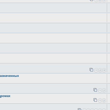
1
2
3
назначенных
1
2
дромах
1
2