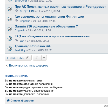
BikerDiver
»
05 ноя 2019, 21:00
Про АК Полет, желтых земляных червяков и Росгидромет.
ЛОДОЧНИК
»
11 июн 2012, 08:54
Где смотреть зоны ограничения Финляндии
Cognatio
»
29 ноя 2018, 12:44
Garmin 796 официальные обновления ?
Cognatio
»
13 май 2019, 19:58
FAQ по обледенению и прочим метеоявлениям.
Jan
»
17 дек 2008, 00:13
Тренажер Robinson r44
Just Kley
»
28 фев 2019, 20:32
Новая тема
Вернуться к списку форумов
ПРАВА ДОСТУПА
Вы
не можете
начинать темы
Вы
не можете
отвечать на сообщения
Вы
не можете
редактировать свои сообщения
Вы
не можете
удалять свои сообщения
Вы
не можете
добавлять вложения
Список форумов
Sty