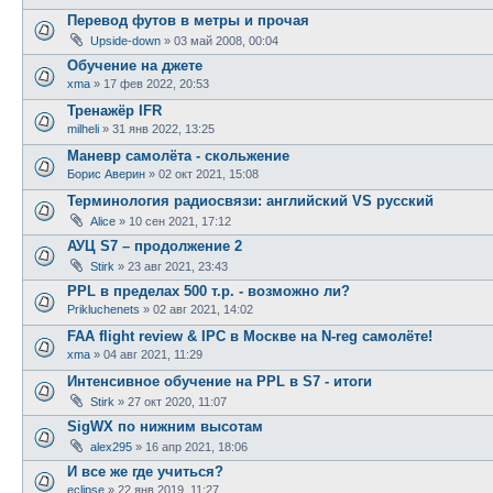
Перевод футов в метры и прочая
Upside-down
»
03 май 2008, 00:04
Обучение на джете
xma
»
17 фев 2022, 20:53
Тренажёр IFR
milheli
»
31 янв 2022, 13:25
Маневр самолёта - скольжение
Борис Аверин
»
02 окт 2021, 15:08
Терминология радиосвязи: английский VS русский
Alice
»
10 сен 2021, 17:12
АУЦ S7 – продолжение 2
Stirk
»
23 авг 2021, 23:43
PPL в пределах 500 т.р. - возможно ли?
Prikluchenets
»
02 авг 2021, 14:02
FAA flight review & IPC в Москве на N-reg самолёте!
xma
»
04 авг 2021, 11:29
Интенсивное обучение на PPL в S7 - итоги
Stirk
»
27 окт 2020, 11:07
SigWX по нижним высотам
alex295
»
16 апр 2021, 18:06
И все же где учиться?
eclipse
»
22 янв 2019, 11:27