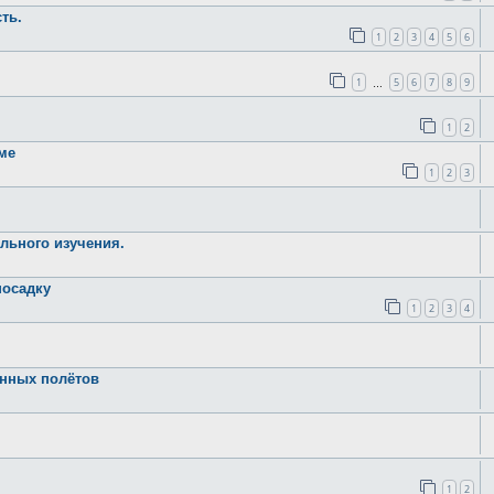
ть.
1
2
3
4
5
6
1
5
6
7
8
9
…
1
2
ме
1
2
3
льного изучения.
посадку
1
2
3
4
онных полётов
1
2