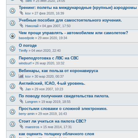
Stirk
»
25 июн 2020, 14:05
Тренинг: полеты на международные (крупные) аэродромы
ksv
»
27 фев 2020, 16:39
Учебные пособия для самостоятельного изучения.
Николай
»
04 дек 2007, 17:50
Чем проще управлять - автомобилем или самолетом?
basedpole
»
29 июн 2020, 19:34
О погоде
Timfly
»
04 июл 2020, 22:40
Переподготовка с ЛВС на СВС
windsurf
»
26 мар 2020, 10:32
Вебинары, как польза от коронавируса
ksv
»
30 мар 2020, 00:37
Английский, ICAO, 4-ый уровень.
Jan
»
29 ноя 2007, 10:23
По поводу получения свидетельства пилота.
Longren
»
19 мар 2019, 18:55
Простыми словами о сложной электронике.
beny-amin
»
29 ноя 2019, 16:43
Стоит ли учиться на пилота СВС?
maestros
»
15 янв 2014, 17:31
как оценить толщину облачного слоя