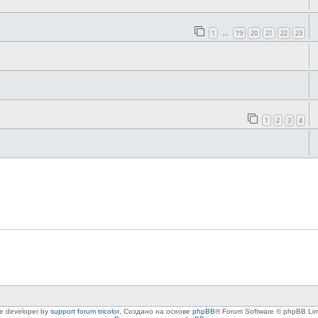
1
19
20
21
22
23
…
1
2
3
4
le developer by
support forum tricolor
,
Создано на основе
phpBB
® Forum Software © phpBB Lim