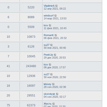
VladimirA
0
5220
12 апр 2021, 09:22
windsurf
6
8089
14 мар 2021, 13:53
ksv
0
5509
11 фев 2021, 10:43
RomanK
10
10873
06 фев 2021, 20:32
su27
3
6126
30 янв 2021, 00:40
PeekUp
7
10045
29 дек 2020, 20:53
ksv
41
243480
08 дек 2020, 17:57
su27
10
12936
30 ноя 2020, 22:50
leksey
16
16097
28 сен 2020, 02:38
skorolyak
20
29551
04 сен 2020, 02:17
Жесть
75
62373
07 авг 2020, 22:20