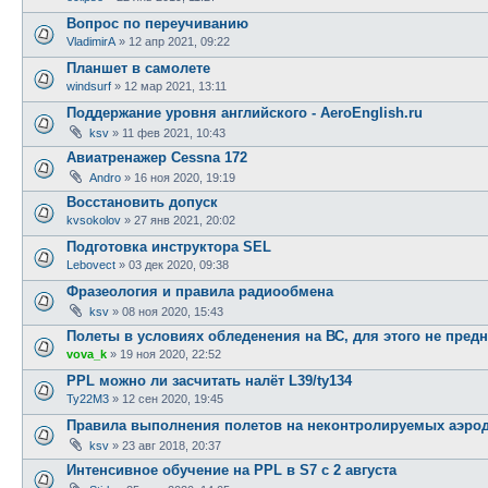
Вопрос по переучиванию
VladimirA
»
12 апр 2021, 09:22
Планшет в самолете
windsurf
»
12 мар 2021, 13:11
Поддержание уровня английского - AeroEnglish.ru
ksv
»
11 фев 2021, 10:43
Авиатренажер Cessna 172
Andro
»
16 ноя 2020, 19:19
Восстановить допуск
kvsokolov
»
27 янв 2021, 20:02
Подготовка инструктора SEL
Lebovect
»
03 дек 2020, 09:38
Фразеология и правила радиообмена
ksv
»
08 ноя 2020, 15:43
Полеты в условиях обледенения на ВС, для этого не пред
vova_k
»
19 ноя 2020, 22:52
PPL можно ли засчитать налёт L39/ty134
Ty22M3
»
12 сен 2020, 19:45
Правила выполнения полетов на неконтролируемых аэро
ksv
»
23 авг 2018, 20:37
Интенсивное обучение на PPL в S7 с 2 августа