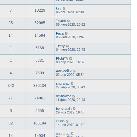
ksv
7
10229
06 авг 2020, 18:30
Telakh
35
52085
06 июл 2020, 10:52
Faza
14
14594
05 июл 2020, 11:07
Timfly
1
5168
04 июл 2020, 22:43
FlightTV
1
6231
09 апр 2020, 16:02
Алексей 2
4
7689
01 апр 2020, 05:54
shura-ag
342
330134
27 мар 2020, 08:43
dmitrywae
77
74861
11 фев 2020, 22:43
beny-amin
0
5655
29 ноя 2019, 16:43
clubin
82
106194
14 ноя 2019, 01:10
shura-ag
14
14934