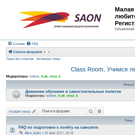
Малая 
любит
Регист
Объявлений 
Ссылки
FAQ
Список форумов
Темы без ответов
Активные темы
Class Room, Учимся л
Модераторы:
smixer
,
lt.ak
,
vova_k
Форум
Дневники обучения и самостоятельных полетов
Модераторы:
smixer
,
lt.ak
,
vova_k
Поиск
Расширенный по
Новая тема
Темы
FAQ по подготовке к полёту на самолете
Alice_Kukv
»
25 фев 2017, 19:16