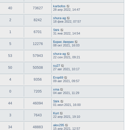
karbofos
40
73627
28 апр 2022, 14:47
shura-ag
2
8242
18 фев 2022, 07:57
Stirk
1
6701
31 янв 2022, 14:54
Борис Аверин
5
12276
08 окт 2021, 16:03
shura-ag
53
57943
22 сен 2021, 09:21
su27
50
50508
27 авг 2021, 10:17
Егор69
4
9356
09 авг 2021, 09:57
xma
0
7205
04 авг 2021, 11:29
Stirk
44
46094
01 июл 2021, 16:00
Kurt
3
7643
22 апр 2021, 19:10
alex295
34
48883
15 апр 2021, 12:57