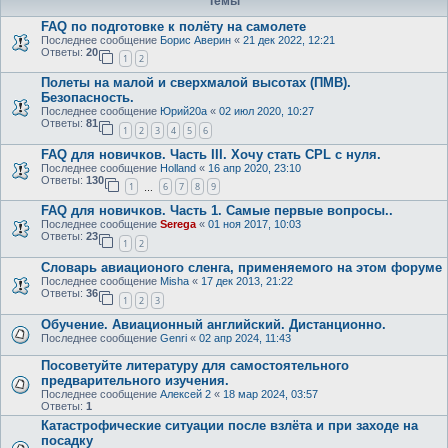
Темы
FAQ по подготовке к полёту на самолете
Последнее сообщение
Борис Аверин
«
21 дек 2022, 12:21
Ответы:
20
1
2
Полеты на малой и сверхмалой высотах (ПМВ).
Безопасность.
Последнее сообщение
Юрий20а
«
02 июл 2020, 10:27
Ответы:
81
1
2
3
4
5
6
FAQ для новичков. Часть III. Хочу стать CPL c нуля.
Последнее сообщение
Holland
«
16 апр 2020, 23:10
Ответы:
130
1
6
7
8
9
…
FAQ для новичков. Часть 1. Самые первые вопросы..
Последнее сообщение
Serega
«
01 ноя 2017, 10:03
Ответы:
23
1
2
Словарь авиационого сленга, применяемого на этом форуме
Последнее сообщение
Misha
«
17 дек 2013, 21:22
Ответы:
36
1
2
3
Обучение. Авиационный английский. Дистанционно.
Последнее сообщение
Genri
«
02 апр 2024, 11:43
Посоветуйте литературу для самостоятельного
предварительного изучения.
Последнее сообщение
Алексей 2
«
18 мар 2024, 03:57
Ответы:
1
Катастрофические ситуации после взлёта и при заходе на
посадку