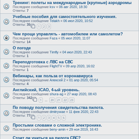
Тренинг: полеты на международные (крупные) аэродромы
Последнее сообщение
ksv
«
06 авг 2020, 18:30
Ответы:
7
Учебные пособия для самостоятельного изучения.
Последнее сообщение
Telakh
«
06 июл 2020, 10:52
Ответы:
35
1
2
3
Чем проще управлять - автомобилем или самолетом?
Последнее сообщение
Faza
«
05 июл 2020, 11:07
Ответы:
14
О погоде
Последнее сообщение
Timfly
«
04 июл 2020, 22:43
Ответы:
1
Переподготовка с ЛВС на СВС
Последнее сообщение
FlightTV
«
09 апр 2020, 16:02
Ответы:
1
Вебинары, как польза от коронавируса
Последнее сообщение
Алексей 2
«
01 апр 2020, 05:54
Ответы:
4
Английский, ICAO, 4-ый уровень.
Последнее сообщение
shura-ag
«
27 мар 2020, 08:43
Ответы:
342
1
20
21
22
23
…
По поводу получения свидетельства пилота.
Последнее сообщение
dmitrywae
«
11 фев 2020, 22:43
Ответы:
77
1
2
3
4
5
6
Простыми словами о сложной электронике.
Последнее сообщение
beny-amin
«
29 ноя 2019, 16:43
Стоит ли учиться на пилота СВС?