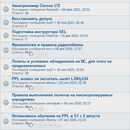
Авиатренажер Cessna 172
Последнее сообщение
RomanK
«
06 фев 2021, 20:32
Ответы:
10
Восстановить допуск
Последнее сообщение
su27
«
30 янв 2021, 00:40
Ответы:
3
Подготовка инструктора SEL
Последнее сообщение
PeekUp
«
29 дек 2020, 20:53
Ответы:
7
Фразеология и правила радиообмена
Последнее сообщение
ksv
«
08 дек 2020, 17:57
Ответы:
41
1
2
3
Полеты в условиях обледенения на ВС, для этого не
предназначенных
Последнее сообщение
su27
«
30 ноя 2020, 22:50
Ответы:
10
PPL можно ли засчитать налёт L39/ty134
Последнее сообщение
leksey
«
28 сен 2020, 02:38
Ответы:
16
1
2
Правила выполнения полетов на неконтролируемых
аэродромах
Последнее сообщение
skorolyak
«
04 сен 2020, 02:17
Ответы:
20
1
2
Интенсивное обучение на PPL в S7 с 2 августа
Последнее сообщение
Жесть
«
07 авг 2020, 22:20
Ответы:
75
1
2
3
4
5
6