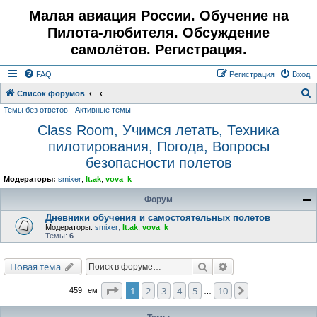
Малая авиация России. Обучение на
Пилота-любителя. Обсуждение
самолётов. Регистрация.
FAQ
Регистрация
Вход
Список форумов
Темы без ответов
Активные темы
о
Class Room, Учимся летать, Техника
и
пилотирования, Погода, Вопросы
с
безопасности полетов
к
Модераторы:
smixer
,
lt.ak
,
vova_k
Форум
Дневники обучения и самостоятельных полетов
Модераторы:
smixer
,
lt.ak
,
vova_k
Темы:
6
Поиск
Расширенный поис
Новая тема
Страница
1
из
10
1
2
3
4
5
10
След.
459 тем
…