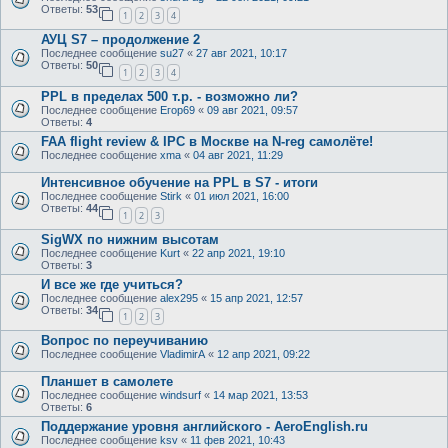
Ответы:
53
1
2
3
4
АУЦ S7 – продолжение 2
Последнее сообщение
su27
«
27 авг 2021, 10:17
Ответы:
50
1
2
3
4
PPL в пределах 500 т.р. - возможно ли?
Последнее сообщение
Егор69
«
09 авг 2021, 09:57
Ответы:
4
FAA flight review & IPC в Москве на N-reg самолёте!
Последнее сообщение
xma
«
04 авг 2021, 11:29
Интенсивное обучение на PPL в S7 - итоги
Последнее сообщение
Stirk
«
01 июл 2021, 16:00
Ответы:
44
1
2
3
SigWX по нижним высотам
Последнее сообщение
Kurt
«
22 апр 2021, 19:10
Ответы:
3
И все же где учиться?
Последнее сообщение
alex295
«
15 апр 2021, 12:57
Ответы:
34
1
2
3
Вопрос по переучиванию
Последнее сообщение
VladimirA
«
12 апр 2021, 09:22
Планшет в самолете
Последнее сообщение
windsurf
«
14 мар 2021, 13:53
Ответы:
6
Поддержание уровня английского - AeroEnglish.ru
Последнее сообщение
ksv
«
11 фев 2021, 10:43