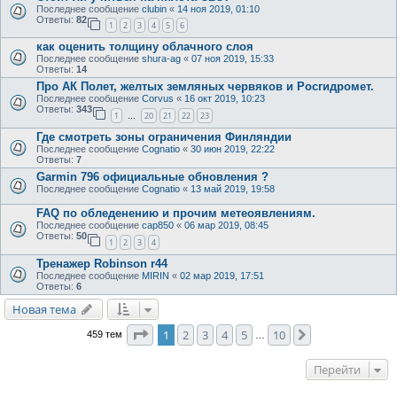
Последнее сообщение
clubin
«
14 ноя 2019, 01:10
Ответы:
82
1
2
3
4
5
6
как оценить толщину облачного слоя
Последнее сообщение
shura-ag
«
07 ноя 2019, 15:33
Ответы:
14
Про АК Полет, желтых земляных червяков и Росгидромет.
Последнее сообщение
Corvus
«
16 окт 2019, 10:23
Ответы:
343
1
20
21
22
23
…
Где смотреть зоны ограничения Финляндии
Последнее сообщение
Cognatio
«
30 июн 2019, 22:22
Ответы:
7
Garmin 796 официальные обновления ?
Последнее сообщение
Cognatio
«
13 май 2019, 19:58
FAQ по обледенению и прочим метеоявлениям.
Последнее сообщение
cap850
«
06 мар 2019, 08:45
Ответы:
50
1
2
3
4
Тренажер Robinson r44
Последнее сообщение
MIRIN
«
02 мар 2019, 17:51
Ответы:
6
Новая тема
Страница
1
из
10
1
2
3
4
5
10
След.
459 тем
…
Перейти