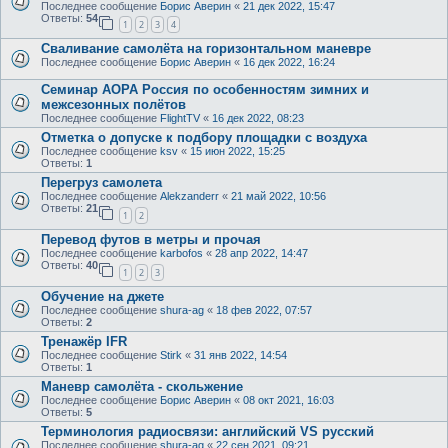
Последнее сообщение
Борис Аверин
«
21 дек 2022, 15:47
Ответы:
54
1
2
3
4
Сваливание самолёта на горизонтальном маневре
Последнее сообщение
Борис Аверин
«
16 дек 2022, 16:24
Семинар AOPA Россия по особенностям зимних и
межсезонных полётов
Последнее сообщение
FlightTV
«
16 дек 2022, 08:23
Отметка о допуске к подбору площадки с воздуха
Последнее сообщение
ksv
«
15 июн 2022, 15:25
Ответы:
1
Перегруз самолета
Последнее сообщение
Alekzanderr
«
21 май 2022, 10:56
Ответы:
21
1
2
Перевод футов в метры и прочая
Последнее сообщение
karbofos
«
28 апр 2022, 14:47
Ответы:
40
1
2
3
Обучение на джете
Последнее сообщение
shura-ag
«
18 фев 2022, 07:57
Ответы:
2
Тренажёр IFR
Последнее сообщение
Stirk
«
31 янв 2022, 14:54
Ответы:
1
Маневр самолёта - скольжение
Последнее сообщение
Борис Аверин
«
08 окт 2021, 16:03
Ответы:
5
Терминология радиосвязи: английский VS русский
Последнее сообщение
shura-ag
«
22 сен 2021, 09:21