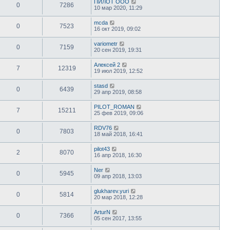
ПИЛОТ ООО
0
7286
10 мар 2020, 11:29
mcda
0
7523
16 окт 2019, 09:02
variometr
0
7159
20 сен 2019, 19:31
Алексей 2
7
12319
19 июл 2019, 12:52
stasd
0
6439
29 апр 2019, 08:58
PILOT_ROMAN
7
15211
25 фев 2019, 09:06
RDV76
0
7803
18 май 2018, 16:41
pilot43
2
8070
16 апр 2018, 16:30
Ner
0
5945
09 апр 2018, 13:03
glukharev.yuri
0
5814
20 мар 2018, 12:28
ArturN
0
7366
05 сен 2017, 13:55