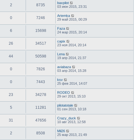
baxpilot
2
8735
03 июн 2015, 23:31
Artemka
0
7246
29 май 2015, 00:29
Faza
6
15698
24 мар 2015, 20:14
capix
26
34517
23 ноя 2014, 20:14
Lena
44
50598
19 апр 2014, 21:37
aviabaza
0
7826
03 апр 2014, 15:28
ksv
0
7443
25 фев 2014, 14:07
RODEO
23
34278
29 окт 2013, 15:10
pilotatotale
5
11281
01 сен 2013, 10:18
Crazy_duck
31
47656
10 авг 2013, 12:58
Mil26
2
8508
25 мар 2013, 21:49