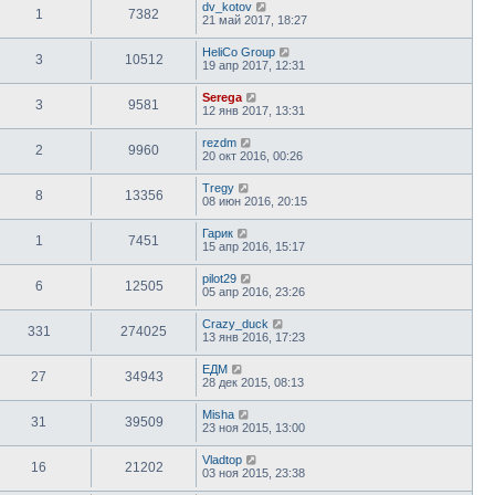
dv_kotov
1
7382
21 май 2017, 18:27
HeliCo Group
3
10512
19 апр 2017, 12:31
Serega
3
9581
12 янв 2017, 13:31
rezdm
2
9960
20 окт 2016, 00:26
Tregy
8
13356
08 июн 2016, 20:15
Гарик
1
7451
15 апр 2016, 15:17
pilot29
6
12505
05 апр 2016, 23:26
Crazy_duck
331
274025
13 янв 2016, 17:23
ЕДМ
27
34943
28 дек 2015, 08:13
Misha
31
39509
23 ноя 2015, 13:00
Vladtop
16
21202
03 ноя 2015, 23:38