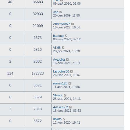
40
86683
09 май 2010, 02:06
Jan
0
32933
20 сен 2009, 11:50
Andrey5977
0
21009
16 сен 2022, 10:36
backup
0
6373
06 май 2022, 07:12
VK68
0
6816
28 дек 2021, 18:28
Avtopilot
2
8002
16 сен 2021, 21:01
karbofos80
124
172723
26 июл 2021, 10:07
roman123
0
6671
11 апр 2021, 10:56
Shulcz
0
6679
28 мар 2021, 14:13
Алексей 2
2
7318
18 фев 2021, 03:53
doloto
0
6672
12 ноя 2020, 19:41