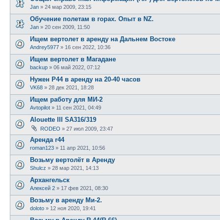
Jan
»
24 мар 2009, 23:15
Обучение полетам в горах. Опыт в NZ.
Jan
»
20 сен 2009, 11:50
Ищем вертолет в аренду на Дальнем Востоке
Andrey5977
»
16 сен 2022, 10:36
Ищем вертолет в Магадане
backup
»
06 май 2022, 07:12
Нужен Р44 в аренду на 20-40 часов
VK68
»
28 дек 2021, 18:28
Ищем работу для МИ-2
Avtopilot
»
11 сен 2021, 04:49
Alouette III SA316/319
RODEO
»
27 июл 2009, 23:47
Аренда r44
roman123
»
11 апр 2021, 10:56
Возьму вертолёт в Аренду
Shulcz
»
28 мар 2021, 14:13
Архангельск
Алексей 2
»
17 фев 2021, 08:30
Возьму в аренду Ми-2.
doloto
»
12 ноя 2020, 19:41