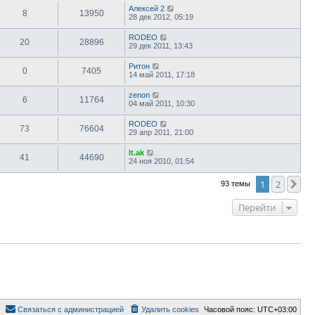
Алексей 2
8
13950
28 дек 2012, 05:19
RODEO
20
28896
29 дек 2011, 13:43
Ритон
0
7405
14 май 2011, 17:18
zenon
6
11764
04 май 2011, 10:30
RODEO
73
76604
29 апр 2011, 21:00
lt.ak
41
44690
24 ноя 2010, 01:54
1
2
Сл
93 темы
Перейти
Связаться с администрацией
Удалить cookies
Часовой пояс:
UTC+03:00