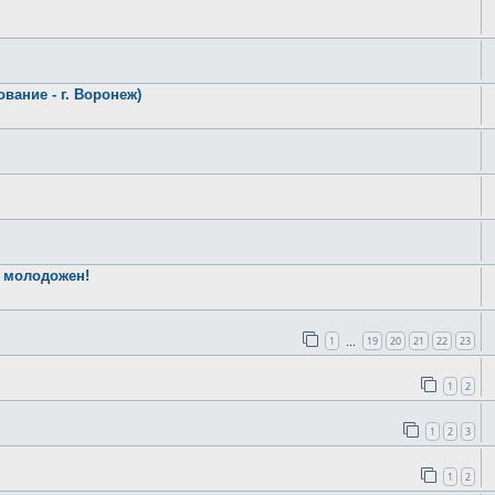
вание - г. Воронеж)
ь молодожен!
1
19
20
21
22
23
…
1
2
1
2
3
1
2