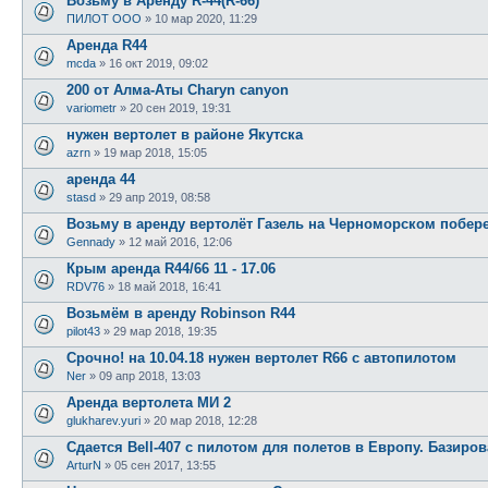
Возьму в Аренду R-44(R-66)
ПИЛОТ ООО
»
10 мар 2020, 11:29
Аренда R44
mcda
»
16 окт 2019, 09:02
200 от Алма-Аты Charyn canyon
variometr
»
20 сен 2019, 19:31
нужен вертолет в районе Якутска
azrn
»
19 мар 2018, 15:05
аренда 44
stasd
»
29 апр 2019, 08:58
Возьму в аренду вертолёт Газель на Черноморском побер
Gennady
»
12 май 2016, 12:06
Крым аренда R44/66 11 - 17.06
RDV76
»
18 май 2018, 16:41
Возьмём в аренду Robinson R44
pilot43
»
29 мар 2018, 19:35
Срочно! на 10.04.18 нужен вертолет R66 c автопилотом
Ner
»
09 апр 2018, 13:03
Аренда вертолета МИ 2
glukharev.yuri
»
20 мар 2018, 12:28
Сдается Bell-407 с пилотом для полетов в Европу. Базиро
ArturN
»
05 сен 2017, 13:55