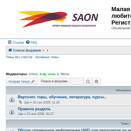
Малая 
любит
Регист
Объявлений 
Ссылки
FAQ
Список форумов
Темы без ответов
Активные темы
Модераторы:
smixer
,
lt.ak
,
vova_k
,
Misha
Поиск
Расширенный по
Новая тема
Объявлен
Вертолет, горы, обучение, литература, курсы..
Jan
»
20 сен 2009, 11:26
Правила раздела.
Jan
»
23 ноя 2008, 00:37
Темы
Общая справочная информация (AIP) для вертолетов по м