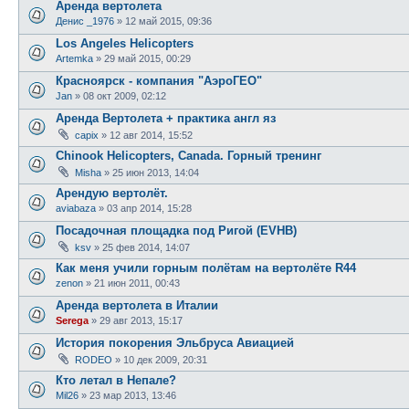
Аренда вертолета
Денис _1976
»
12 май 2015, 09:36
Los Angeles Helicopters
Artemka
»
29 май 2015, 00:29
Красноярск - компания "АэроГЕО"
Jan
»
08 окт 2009, 02:12
Аренда Вертолета + практика англ яз
capix
»
12 авг 2014, 15:52
Chinook Helicopters, Canada. Горный тренинг
Misha
»
25 июн 2013, 14:04
Арендую вертолёт.
aviabaza
»
03 апр 2014, 15:28
Посадочная площадка под Ригой (EVHB)
ksv
»
25 фев 2014, 14:07
Как меня учили горным полётам на вертолёте R44
zenon
»
21 июн 2011, 00:43
Аренда вертолета в Италии
Serega
»
29 авг 2013, 15:17
История покорения Эльбруса Авиацией
RODEO
»
10 дек 2009, 20:31
Кто летал в Непале?
Mil26
»
23 мар 2013, 13:46