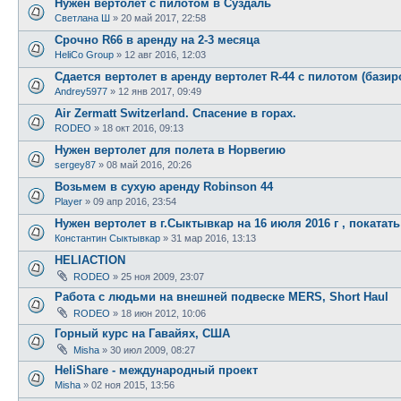
Нужен вертолет с пилотом в Суздаль
Светлана Ш
»
20 май 2017, 22:58
Срочно R66 в аренду на 2-3 месяца
HeliCo Group
»
12 авг 2016, 12:03
Сдается вертолет в аренду вертолет R-44 c пилотом (базиро
Andrey5977
»
12 янв 2017, 09:49
Air Zermatt Switzerland. Спасение в горах.
RODEO
»
18 окт 2016, 09:13
Нужен вертолет для полета в Норвегию
sergey87
»
08 май 2016, 20:26
Возьмем в сухую аренду Robinson 44
Player
»
09 апр 2016, 23:54
Нужен вертолет в г.Сыктывкар на 16 июля 2016 г , покатат
Константин Сыктывкар
»
31 мар 2016, 13:13
HELIACTION
RODEO
»
25 ноя 2009, 23:07
Работа с людьми на внешней подвеске MERS, Short Haul
RODEO
»
18 июн 2012, 10:06
Горный курс на Гавайях, США
Misha
»
30 июл 2009, 08:27
HeliShare - международный проект
Misha
»
02 ноя 2015, 13:56