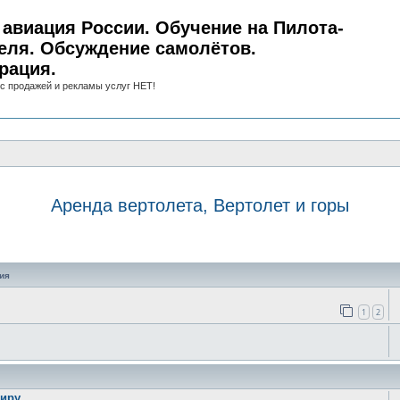
авиация России. Обучение на Пилота-
еля. Обсуждение самолётов.
рация.
с продажей и рекламы услуг НЕТ!
Аренда вертолета, Вертолет и горы
иск
ия
1
2
иру.