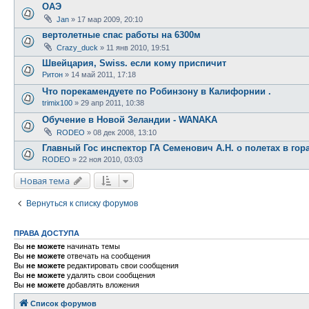
ОАЭ
Jan
»
17 мар 2009, 20:10
вертолетные спас работы на 6300м
Crazy_duck
»
11 янв 2010, 19:51
Швейцария, Swiss. если кому приспичит
Ритон
»
14 май 2011, 17:18
Что порекамендуете по Робинзону в Калифорнии .
trimix100
»
29 апр 2011, 10:38
Обучение в Новой Зеландии - WANAKA
RODEO
»
08 дек 2008, 13:10
Главный Гос инспектор ГА Семенович А.Н. о полетах в гор
RODEO
»
22 ноя 2010, 03:03
Новая тема
Вернуться к списку форумов
ПРАВА ДОСТУПА
Вы
не можете
начинать темы
Вы
не можете
отвечать на сообщения
Вы
не можете
редактировать свои сообщения
Вы
не можете
удалять свои сообщения
Вы
не можете
добавлять вложения
Список форумов