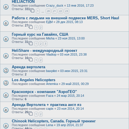
HELIACTION
Последнее сообщение
Crazy_duck
«
13 янв 2016, 17:23
Ответы:
331
1
20
21
22
23
…
Работа с людьми на внешней подвеске MERS, Short Haul
Последнее сообщение
ЕДМ
«
28 дек 2015, 08:13
Ответы:
27
1
2
Горный курс на Гавайях, США
Последнее сообщение
Misha
«
23 ноя 2015, 13:00
Ответы:
31
1
2
3
HeliShare - международный проект
Последнее сообщение
Vladtop
«
03 ноя 2015, 23:38
Ответы:
16
1
2
Аренда вертолета
Последнее сообщение
baxpilot
«
03 июн 2015, 23:31
Ответы:
2
Los Angeles Helicopters
Последнее сообщение
Artemka
«
29 май 2015, 00:29
Красноярск - компания "АэроГЕО"
Последнее сообщение
Faza
«
24 мар 2015, 20:14
Ответы:
6
Аренда Вертолета + практика англ яз
Последнее сообщение
capix
«
23 ноя 2014, 20:14
Ответы:
26
1
2
Chinook Helicopters, Canada. Горный тренинг
Последнее сообщение
Lena
«
19 апр 2014, 21:37
Ответы:
44