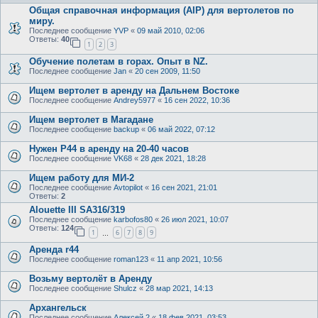
Общая справочная информация (AIP) для вертолетов по
миру.
Последнее сообщение
YVP
«
09 май 2010, 02:06
Ответы:
40
1
2
3
Обучение полетам в горах. Опыт в NZ.
Последнее сообщение
Jan
«
20 сен 2009, 11:50
Ищем вертолет в аренду на Дальнем Востоке
Последнее сообщение
Andrey5977
«
16 сен 2022, 10:36
Ищем вертолет в Магадане
Последнее сообщение
backup
«
06 май 2022, 07:12
Нужен Р44 в аренду на 20-40 часов
Последнее сообщение
VK68
«
28 дек 2021, 18:28
Ищем работу для МИ-2
Последнее сообщение
Avtopilot
«
16 сен 2021, 21:01
Ответы:
2
Alouette III SA316/319
Последнее сообщение
karbofos80
«
26 июл 2021, 10:07
Ответы:
124
1
6
7
8
9
…
Аренда r44
Последнее сообщение
roman123
«
11 апр 2021, 10:56
Возьму вертолёт в Аренду
Последнее сообщение
Shulcz
«
28 мар 2021, 14:13
Архангельск
Последнее сообщение
Алексей 2
«
18 фев 2021, 03:53