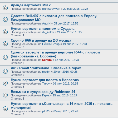
Аренда вертолета МИ 2
Последнее сообщение
glukharev.yuri
«
20 мар 2018, 12:28
Сдается Bell-407 с пилотом для полетов в Европу.
Базирование: МО
Последнее сообщение
ArturN
«
05 сен 2017, 13:55
Нужен вертолет с пилотом в Суздаль
Последнее сообщение
dv_kotov
«
21 май 2017, 18:27
Ответы:
1
Срочно R66 в аренду на 2-3 месяца
Последнее сообщение
HeliCo Group
«
19 апр 2017, 12:31
Ответы:
3
Сдается вертолет в аренду вертолет R-44 c пилотом
(базирование - г. Воронеж)
Последнее сообщение
Serega
«
12 янв 2017, 13:31
Ответы:
3
Air Zermatt Switzerland. Спасение в горах.
Последнее сообщение
rezdm
«
20 окт 2016, 00:26
Ответы:
2
Нужен вертолет для полета в Норвегию
Последнее сообщение
Tregy
«
08 июн 2016, 20:15
Ответы:
8
Возьмем в сухую аренду Robinson 44
Последнее сообщение
Гарик
«
15 апр 2016, 15:17
Ответы:
1
Нужен вертолет в г.Сыктывкар на 16 июля 2016 г , покатать
молодожен!
Последнее сообщение
pilot29
«
05 апр 2016, 23:26
Ответы:
6