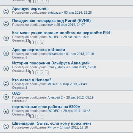
1
2
3
Арендую вертолёт.
Последнее сообщение
aviabaza
«
03 апр 2014, 15:28
Посадочная площадка под Ригой (EVHB)
Последнее сообщение
ksv
«
25 фев 2014, 14:07
Как меня учили горным полётам на вертолёте R44
Последнее сообщение
RODEO
«
29 окт 2013, 15:10
Ответы:
23
1
2
Аренда вертолета в Италии
Последнее сообщение
pilotatotale
«
01 сен 2013, 10:18
Ответы:
5
История покорения Эльбруса Авиацией
Последнее сообщение
Crazy_duck
«
10 авг 2013, 12:58
Ответы:
31
1
2
3
Кто летал в Непале?
Последнее сообщение
Mil26
«
25 мар 2013, 21:49
Ответы:
2
ОАЭ
Последнее сообщение
Алексей 2
«
28 дек 2012, 05:19
Ответы:
8
вертолетные спас работы на 6300м
Последнее сообщение
RODEO
«
29 дек 2011, 13:43
Ответы:
20
1
2
Швейцария, Swiss. если кому приспичит
Последнее сообщение
Ритон
«
14 май 2011, 17:18