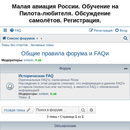
Малая авиация России. Обучение на
Пилота-любителя. Обсуждение
самолётов. Регистрация.
FAQ
Регистрация
Вход
Список форумов
Темы без ответов
Активные темы
о
Общие правила форума и FAQи
и
с
Модераторы:
smixer
,
lt.ak
к
Форум
Исторические FAQ
Оригинальные FAQ'и, написанные Яном
Нахождение в этом разделе означает, что информация в данном FAQ'е
устарела (полностью или частично), и имеется FAQ с обновленной
информацией
Модераторы:
smixer
,
lt.ak
Темы:
2
Поиск
Расширенный поис
Новая тема
3 темы • Страница
1
из
1
Объявления