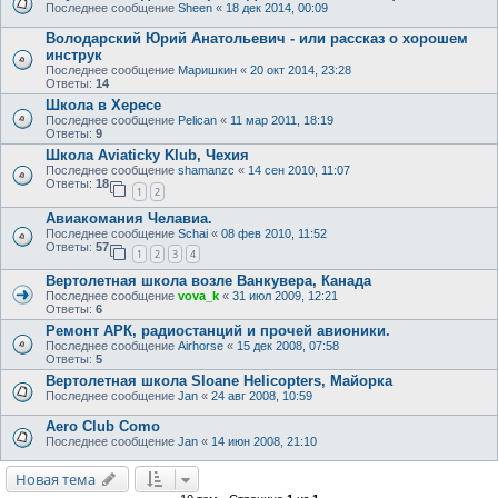
Последнее сообщение
Sheen
«
18 дек 2014, 00:09
Володарский Юрий Анатольевич - или рассказ о хорошем
инструк
Последнее сообщение
Маришкин
«
20 окт 2014, 23:28
Ответы:
14
Школа в Хересе
Последнее сообщение
Pelican
«
11 мар 2011, 18:19
Ответы:
9
Школа Aviaticky Klub, Чехия
Последнее сообщение
shamanzc
«
14 сен 2010, 11:07
Ответы:
18
1
2
Авиакомания Челавиа.
Последнее сообщение
Schai
«
08 фев 2010, 11:52
Ответы:
57
1
2
3
4
Вертолетная школа возле Ванкувера, Канада
Последнее сообщение
vova_k
«
31 июл 2009, 12:21
Ответы:
6
Ремонт АРК, радиостанций и прочей авионики.
Последнее сообщение
Airhorse
«
15 дек 2008, 07:58
Ответы:
5
Вертолетная школа Sloane Helicopters, Майорка
Последнее сообщение
Jan
«
24 авг 2008, 10:59
Aero Club Como
Последнее сообщение
Jan
«
14 июн 2008, 21:10
Новая тема