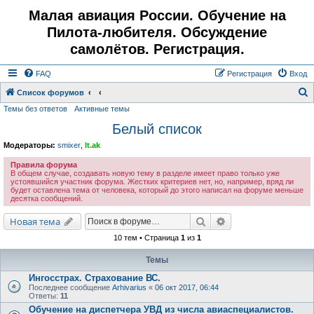
Малая авиация России. Обучение на
Пилота-любителя. Обсуждение
самолётов. Регистрация.
FAQ
Регистрация
Вход
Список форумов
Темы без ответов
Активные темы
о
Белый список
и
с
Модераторы:
smixer
,
lt.ak
к
Правила форума
В общем случае, создавать новую тему в разделе имеет право только уже
устоявшийся участник форума. Жестких критериев нет, но, например, вряд ли
будет оставлена тема от человека, который до этого написал на форуме меньше
десятка сообщений.
Поиск
Расширенный поис
Новая тема
10 тем • Страница
1
из
1
Темы
Ингосстрах. Страхование ВС.
Последнее сообщение
Arhivarius
«
06 окт 2017, 06:44
Ответы:
11
Обучение на диспетчера УВД из числа авиаспециалистов.