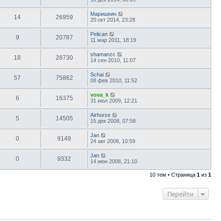
Маришкин
14
26959
20 окт 2014, 23:28
Pelican
9
20787
11 мар 2011, 18:19
shamanzc
18
28730
14 сен 2010, 11:07
Schai
57
75862
08 фев 2010, 11:52
vova_k
6
16375
31 июл 2009, 12:21
Airhorse
5
14505
15 дек 2008, 07:58
Jan
0
9149
24 авг 2008, 10:59
Jan
0
9332
14 июн 2008, 21:10
10 тем • Страница
1
из
1
Перейти