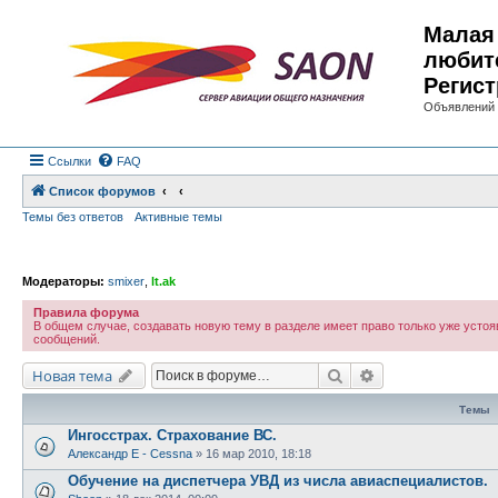
Малая 
любит
Регист
Объявлений 
Ссылки
FAQ
Список форумов
Темы без ответов
Активные темы
Модераторы:
smixer
,
lt.ak
Правила форума
В общем случае, создавать новую тему в разделе имеет право только уже устоя
сообщений.
Поиск
Расширенный по
Новая тема
Темы
Ингосстрах. Страхование ВС.
Александр E - Cessna
»
16 мар 2010, 18:18
Обучение на диспетчера УВД из числа авиаспециалистов.