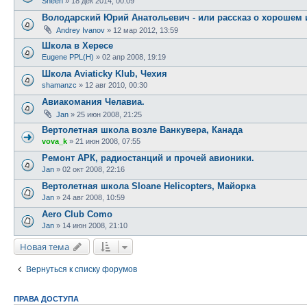
Sheen
»
18 дек 2014, 00:09
Володарский Юрий Анатольевич - или рассказ о хорошем 
Andrey Ivanov
»
12 мар 2012, 13:59
Школа в Хересе
Eugene PPL(H)
»
02 апр 2008, 19:19
Школа Aviaticky Klub, Чехия
shamanzc
»
12 авг 2010, 00:30
Авиакомания Челавиа.
Jan
»
25 июн 2008, 21:25
Вертолетная школа возле Ванкувера, Канада
vova_k
»
21 июн 2008, 07:55
Ремонт АРК, радиостанций и прочей авионики.
Jan
»
02 окт 2008, 22:16
Вертолетная школа Sloane Helicopters, Майорка
Jan
»
24 авг 2008, 10:59
Aero Club Como
Jan
»
14 июн 2008, 21:10
Новая тема
Вернуться к списку форумов
ПРАВА ДОСТУПА