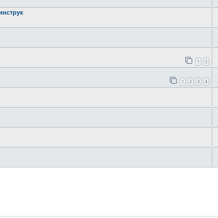
инструк
1
2
1
2
3
4