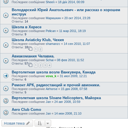
Последнее сообщение
Sheen
«
18 дек 2014, 00:09
Володарский Юрий Анатольевич - или рассказ о хорошем
инструк
Последнее сообщение
Маришкин
«
20 окт 2014, 23:28
Ответы:
14
Школа в Хересе
Последнее сообщение
Pelican
«
11 мар 2011, 18:19
Ответы:
9
Школа Aviaticky Klub, Чехия
Последнее сообщение
shamanzc
«
14 сен 2010, 11:07
Ответы:
18
1
2
Авиакомания Челавиа.
Последнее сообщение
Schai
«
08 фев 2010, 11:52
Ответы:
57
1
2
3
4
Вертолетная школа возле Ванкувера, Канада
Последнее сообщение
vova_k
«
31 июл 2009, 12:21
Ответы:
6
Ремонт АРК, радиостанций и прочей авионики.
Последнее сообщение
Airhorse
«
15 дек 2008, 07:58
Ответы:
5
Вертолетная школа Sloane Helicopters, Майорка
Последнее сообщение
Jan
«
24 авг 2008, 10:59
Aero Club Como
Последнее сообщение
Jan
«
14 июн 2008, 21:10
Новая тема