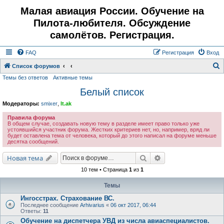
Малая авиация России. Обучение на
Пилота-любителя. Обсуждение
самолётов. Регистрация.
FAQ
Регистрация
Вход
Список форумов
Темы без ответов
Активные темы
о
Белый список
и
с
Модераторы:
smixer
,
lt.ak
к
Правила форума
В общем случае, создавать новую тему в разделе имеет право только уже
устоявшийся участник форума. Жестких критериев нет, но, например, вряд ли
будет оставлена тема от человека, который до этого написал на форуме меньше
десятка сообщений.
Поиск
Расширенный поис
Новая тема
10 тем • Страница
1
из
1
Темы
Ингосстрах. Страхование ВС.
Последнее сообщение
Arhivarius
«
06 окт 2017, 06:44
Ответы:
11
Обучение на диспетчера УВД из числа авиаспециалистов.