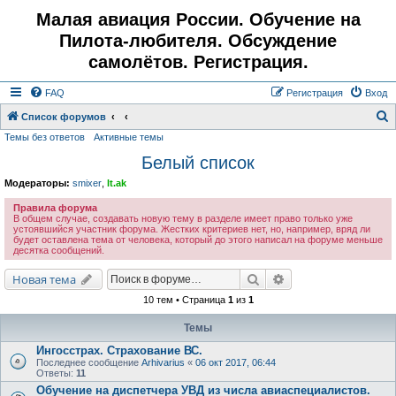
Малая авиация России. Обучение на
Пилота-любителя. Обсуждение
самолётов. Регистрация.
FAQ
Регистрация
Вход
Список форумов
Темы без ответов
Активные темы
о
Белый список
и
с
Модераторы:
smixer
,
lt.ak
к
Правила форума
В общем случае, создавать новую тему в разделе имеет право только уже
устоявшийся участник форума. Жестких критериев нет, но, например, вряд ли
будет оставлена тема от человека, который до этого написал на форуме меньше
десятка сообщений.
Поиск
Расширенный поис
Новая тема
10 тем • Страница
1
из
1
Темы
Ингосстрах. Страхование ВС.
Последнее сообщение
Arhivarius
«
06 окт 2017, 06:44
Ответы:
11
Обучение на диспетчера УВД из числа авиаспециалистов.