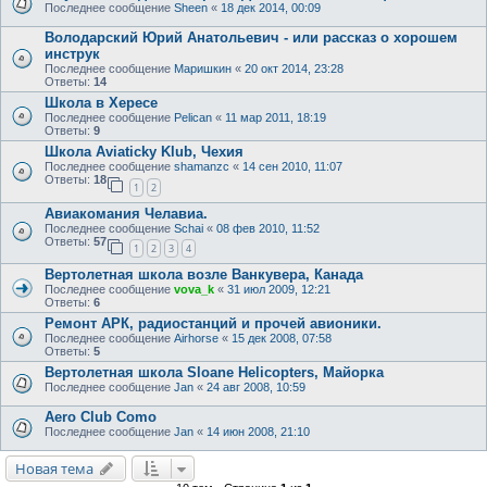
Последнее сообщение
Sheen
«
18 дек 2014, 00:09
Володарский Юрий Анатольевич - или рассказ о хорошем
инструк
Последнее сообщение
Маришкин
«
20 окт 2014, 23:28
Ответы:
14
Школа в Хересе
Последнее сообщение
Pelican
«
11 мар 2011, 18:19
Ответы:
9
Школа Aviaticky Klub, Чехия
Последнее сообщение
shamanzc
«
14 сен 2010, 11:07
Ответы:
18
1
2
Авиакомания Челавиа.
Последнее сообщение
Schai
«
08 фев 2010, 11:52
Ответы:
57
1
2
3
4
Вертолетная школа возле Ванкувера, Канада
Последнее сообщение
vova_k
«
31 июл 2009, 12:21
Ответы:
6
Ремонт АРК, радиостанций и прочей авионики.
Последнее сообщение
Airhorse
«
15 дек 2008, 07:58
Ответы:
5
Вертолетная школа Sloane Helicopters, Майорка
Последнее сообщение
Jan
«
24 авг 2008, 10:59
Aero Club Como
Последнее сообщение
Jan
«
14 июн 2008, 21:10
Новая тема