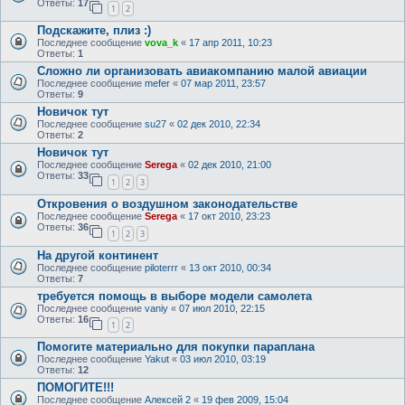
Ответы:
17
1
2
Подскажите, плиз :)
Последнее сообщение
vova_k
«
17 апр 2011, 10:23
Ответы:
1
Сложно ли организовать авиакомпанию малой авиации
Последнее сообщение
mefer
«
07 мар 2011, 23:57
Ответы:
9
Новичок тут
Последнее сообщение
su27
«
02 дек 2010, 22:34
Ответы:
2
Новичок тут
Последнее сообщение
Serega
«
02 дек 2010, 21:00
Ответы:
33
1
2
3
Откровения о воздушном законодательстве
Последнее сообщение
Serega
«
17 окт 2010, 23:23
Ответы:
36
1
2
3
На другой континент
Последнее сообщение
piloterrr
«
13 окт 2010, 00:34
Ответы:
7
требуется помощь в выборе модели самолета
Последнее сообщение
vaniy
«
07 июл 2010, 22:15
Ответы:
16
1
2
Помогите материально для покупки параплана
Последнее сообщение
Yakut
«
03 июл 2010, 03:19
Ответы:
12
ПОМОГИТЕ!!!
Последнее сообщение
Алексей 2
«
19 фев 2009, 15:04