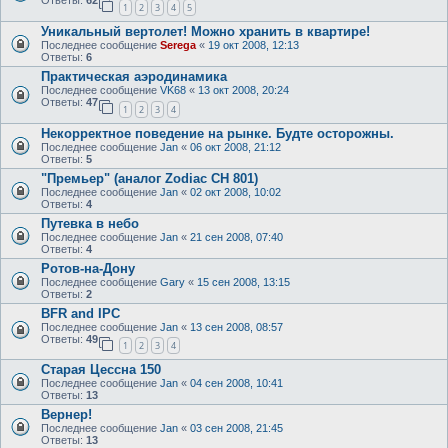
Ответы:
62
1
2
3
4
5
Уникальный вертолет! Можно хранить в квартире!
Последнее сообщение
Serega
«
19 окт 2008, 12:13
Ответы:
6
Практическая аэродинамика
Последнее сообщение
VK68
«
13 окт 2008, 20:24
Ответы:
47
1
2
3
4
Некорректное поведение на рынке. Будте осторожны.
Последнее сообщение
Jan
«
06 окт 2008, 21:12
Ответы:
5
"Премьер" (аналог Zodiac CH 801)
Последнее сообщение
Jan
«
02 окт 2008, 10:02
Ответы:
4
Путевка в небо
Последнее сообщение
Jan
«
21 сен 2008, 07:40
Ответы:
4
Ротов-на-Дону
Последнее сообщение
Gary
«
15 сен 2008, 13:15
Ответы:
2
BFR and IPC
Последнее сообщение
Jan
«
13 сен 2008, 08:57
Ответы:
49
1
2
3
4
Старая Цессна 150
Последнее сообщение
Jan
«
04 сен 2008, 10:41
Ответы:
13
Вернер!
Последнее сообщение
Jan
«
03 сен 2008, 21:45
Ответы:
13