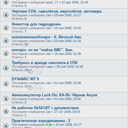
Последнее сообщение
apple_77
«
07 дек 2008, 15:28
Ответы:
3
Чертежи СЛА, самолётов, вертолётов, автожира.
Последнее сообщение
Jan
«
29 ноя 2008, 10:27
Ответы:
2
Инвестор для гидродрома
Последнее сообщение
Jan
«
25 ноя 2008, 23:16
Ответы:
7
exexexexexexeXmajor - II. Вечный бан.
Последнее сообщение
Jan
«
20 ноя 2008, 01:34
Ответы:
10
exmajor, он же "майор ВВС". Бан.
Последнее сообщение
Jan
«
19 ноя 2008, 01:38
Ответы:
7
Требуюсь в аренде самолета в СПб
Последнее сообщение
capix
«
05 ноя 2008, 01:08
Ответы:
23
1
2
DYNAMIC WT 9
Последнее сообщение
Jan
«
01 ноя 2008, 23:08
Ответы:
17
1
2
Авиасимулятор Lock On: KA-50- Чёрная Акула
Последнее сообщение
Jan
«
01 ноя 2008, 23:06
Ответы:
3
Не рабочие Як52/18Т с документами
Последнее сообщение
Jan
«
27 окт 2008, 00:03
Ответы:
1
Практическая аэродинамика - 2
Последнее сообщение
lt.ak
«
20 окт 2008, 10:17