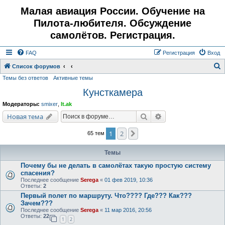
Малая авиация России. Обучение на
Пилота-любителя. Обсуждение
самолётов. Регистрация.
FAQ
Регистрация
Вход
Список форумов
Темы без ответов
Активные темы
о
Кунсткамера
и
с
Модераторы:
smixer
,
lt.ak
к
Поиск
Расширенный поис
Новая тема
1
2
След.
65 тем
Темы
Почему бы не делать в самолётах такую простую систему
спасения?
Последнее сообщение
Serega
«
01 фев 2019, 10:36
Ответы:
2
Первый полет по маршруту. Что???? Где??? Как???
Зачем???
Последнее сообщение
Serega
«
11 мар 2016, 20:56
Ответы:
22
1
2