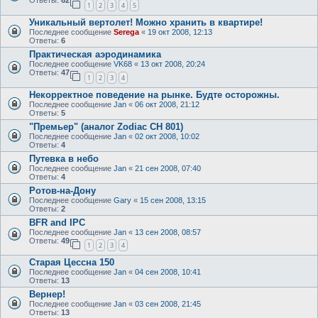
Ответы:
62
1
2
3
4
5
Уникальный вертолет! Можно хранить в квартире!
Последнее сообщение
Serega
«
19 окт 2008, 12:13
Ответы:
6
Практическая аэродинамика
Последнее сообщение
VK68
«
13 окт 2008, 20:24
Ответы:
47
1
2
3
4
Некорректное поведение на рынке. Будте осторожны.
Последнее сообщение
Jan
«
06 окт 2008, 21:12
Ответы:
5
"Премьер" (аналог Zodiac CH 801)
Последнее сообщение
Jan
«
02 окт 2008, 10:02
Ответы:
4
Путевка в небо
Последнее сообщение
Jan
«
21 сен 2008, 07:40
Ответы:
4
Ротов-на-Дону
Последнее сообщение
Gary
«
15 сен 2008, 13:15
Ответы:
2
BFR and IPC
Последнее сообщение
Jan
«
13 сен 2008, 08:57
Ответы:
49
1
2
3
4
Старая Цессна 150
Последнее сообщение
Jan
«
04 сен 2008, 10:41
Ответы:
13
Вернер!
Последнее сообщение
Jan
«
03 сен 2008, 21:45
Ответы:
13