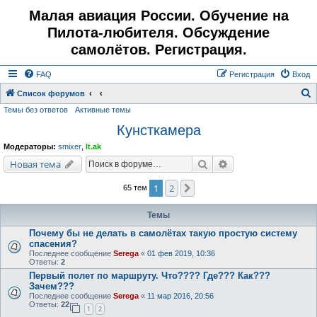
Малая авиация России. Обучение на
Пилота-любителя. Обсуждение
самолётов. Регистрация.
FAQ
Регистрация
Вход
Список форумов
Темы без ответов
Активные темы
о
Кунсткамера
и
с
Модераторы:
smixer
,
lt.ak
к
Поиск
Расширенный поис
Новая тема
1
2
След.
65 тем
Темы
Почему бы не делать в самолётах такую простую систему
спасения?
Последнее сообщение
Serega
«
01 фев 2019, 10:36
Ответы:
2
Первый полет по маршруту. Что???? Где??? Как???
Зачем???
Последнее сообщение
Serega
«
11 мар 2016, 20:56
Ответы:
22
1
2