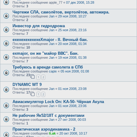
Последнее сообщение
apple_77
«
07 дек 2008, 15:28
Ответы:
3
Чертежи СЛА, самолётов, вертолётов, автожира.
Последнее сообщение
Jan
«
29 ноя 2008, 10:27
Ответы:
2
Инвестор для гидродрома
Последнее сообщение
Jan
«
25 ноя 2008, 23:16
Ответы:
7
exexexexexexeXmajor - II. Вечный бан.
Последнее сообщение
Jan
«
20 ноя 2008, 01:34
Ответы:
10
exmajor, он же "майор ВВС". Бан.
Последнее сообщение
Jan
«
19 ноя 2008, 01:38
Ответы:
7
Требуюсь в аренде самолета в СПб
Последнее сообщение
capix
«
05 ноя 2008, 01:08
Ответы:
23
1
2
DYNAMIC WT 9
Последнее сообщение
Jan
«
01 ноя 2008, 23:08
Ответы:
17
1
2
Авиасимулятор Lock On: KA-50- Чёрная Акула
Последнее сообщение
Jan
«
01 ноя 2008, 23:06
Ответы:
3
Не рабочие Як52/18Т с документами
Последнее сообщение
Jan
«
27 окт 2008, 00:03
Ответы:
1
Практическая аэродинамика - 2
Последнее сообщение
lt.ak
«
20 окт 2008, 10:17