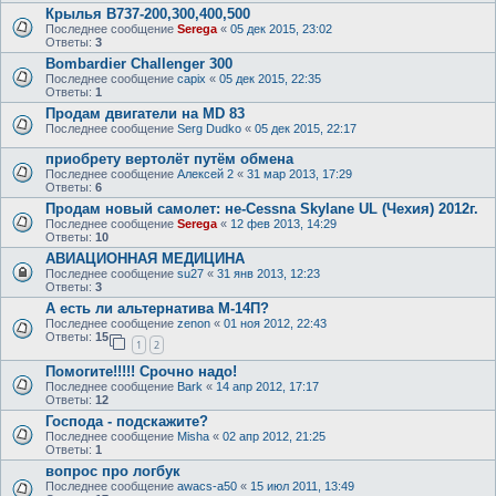
Крылья B737-200,300,400,500
Последнее сообщение
Serega
«
05 дек 2015, 23:02
Ответы:
3
Bombardier Challenger 300
Последнее сообщение
capix
«
05 дек 2015, 22:35
Ответы:
1
Продам двигатели на MD 83
Последнее сообщение
Serg Dudko
«
05 дек 2015, 22:17
приобрету вертолёт путём обмена
Последнее сообщение
Алексей 2
«
31 мар 2013, 17:29
Ответы:
6
Продам новый самолет: не-Cessna Skylanе UL (Чехия) 2012г.
Последнее сообщение
Serega
«
12 фев 2013, 14:29
Ответы:
10
АВИАЦИОННАЯ МЕДИЦИНА
Последнее сообщение
su27
«
31 янв 2013, 12:23
Ответы:
3
А есть ли альтернатива М-14П?
Последнее сообщение
zenon
«
01 ноя 2012, 22:43
Ответы:
15
1
2
Помогите!!!!! Срочно надо!
Последнее сообщение
Bark
«
14 апр 2012, 17:17
Ответы:
12
Господа - подскажите?
Последнее сообщение
Misha
«
02 апр 2012, 21:25
Ответы:
1
вопрос про логбук
Последнее сообщение
awacs-a50
«
15 июл 2011, 13:49