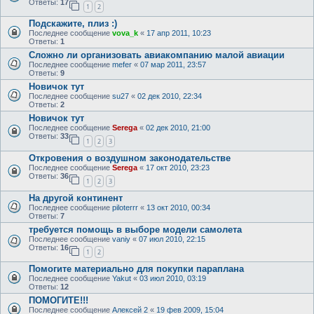
Ответы:
17
1
2
Подскажите, плиз :)
Последнее сообщение
vova_k
«
17 апр 2011, 10:23
Ответы:
1
Сложно ли организовать авиакомпанию малой авиации
Последнее сообщение
mefer
«
07 мар 2011, 23:57
Ответы:
9
Новичок тут
Последнее сообщение
su27
«
02 дек 2010, 22:34
Ответы:
2
Новичок тут
Последнее сообщение
Serega
«
02 дек 2010, 21:00
Ответы:
33
1
2
3
Откровения о воздушном законодательстве
Последнее сообщение
Serega
«
17 окт 2010, 23:23
Ответы:
36
1
2
3
На другой континент
Последнее сообщение
piloterrr
«
13 окт 2010, 00:34
Ответы:
7
требуется помощь в выборе модели самолета
Последнее сообщение
vaniy
«
07 июл 2010, 22:15
Ответы:
16
1
2
Помогите материально для покупки параплана
Последнее сообщение
Yakut
«
03 июл 2010, 03:19
Ответы:
12
ПОМОГИТЕ!!!
Последнее сообщение
Алексей 2
«
19 фев 2009, 15:04