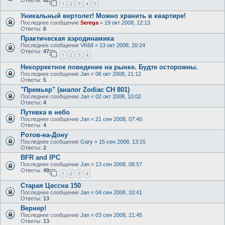
Ответы:
62
1
2
3
4
5
Уникальный вертолет! Можно хранить в квартире!
Последнее сообщение
Serega
«
19 окт 2008, 12:13
Ответы:
6
Практическая аэродинамика
Последнее сообщение
VK68
«
13 окт 2008, 20:24
Ответы:
47
1
2
3
4
Некорректное поведение на рынке. Будте осторожны.
Последнее сообщение
Jan
«
06 окт 2008, 21:12
Ответы:
5
"Премьер" (аналог Zodiac CH 801)
Последнее сообщение
Jan
«
02 окт 2008, 10:02
Ответы:
4
Путевка в небо
Последнее сообщение
Jan
«
21 сен 2008, 07:40
Ответы:
4
Ротов-на-Дону
Последнее сообщение
Gary
«
15 сен 2008, 13:15
Ответы:
2
BFR and IPC
Последнее сообщение
Jan
«
13 сен 2008, 08:57
Ответы:
49
1
2
3
4
Старая Цессна 150
Последнее сообщение
Jan
«
04 сен 2008, 10:41
Ответы:
13
Вернер!
Последнее сообщение
Jan
«
03 сен 2008, 21:45
Ответы:
13