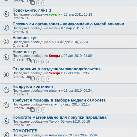
Ответы:
17
1
2
Подскажите, плиз :)
Последнее сообщение
vova_k
«
17 апр 2011, 10:23
Ответы:
1
Сложно ли организовать авиакомпанию малой авиации
Последнее сообщение
mefer
«
07 мар 2011, 23:57
Ответы:
9
Новичок тут
Последнее сообщение
su27
«
02 дек 2010, 22:34
Ответы:
2
Новичок тут
Последнее сообщение
Serega
«
02 дек 2010, 21:00
Ответы:
33
1
2
3
Откровения о воздушном законодательстве
Последнее сообщение
Serega
«
17 окт 2010, 23:23
Ответы:
36
1
2
3
На другой континент
Последнее сообщение
piloterrr
«
13 окт 2010, 00:34
Ответы:
7
требуется помощь в выборе модели самолета
Последнее сообщение
vaniy
«
07 июл 2010, 22:15
Ответы:
16
1
2
Помогите материально для покупки параплана
Последнее сообщение
Yakut
«
03 июл 2010, 03:19
Ответы:
12
ПОМОГИТЕ!!!
Последнее сообщение
Алексей 2
«
19 фев 2009, 15:04