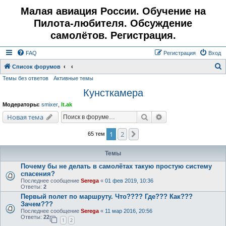
Малая авиация России. Обучение на
Пилота-любителя. Обсуждение
самолётов. Регистрация.
FAQ
Регистрация
Вход
Список форумов
Темы без ответов
Активные темы
о
Кунсткамера
и
с
Модераторы:
smixer
,
lt.ak
к
Поиск
Расширенный поис
Новая тема
1
2
След.
65 тем
Темы
Почему бы не делать в самолётах такую простую систему
спасения?
Последнее сообщение
Serega
«
01 фев 2019, 10:36
Ответы:
2
Первый полет по маршруту. Что???? Где??? Как???
Зачем???
Последнее сообщение
Serega
«
11 мар 2016, 20:56
Ответы:
22
1
2