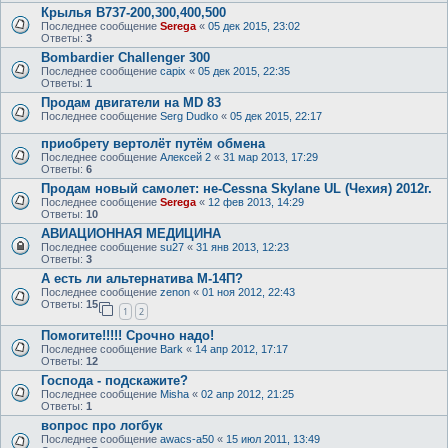
Крылья B737-200,300,400,500
Последнее сообщение
Serega
«
05 дек 2015, 23:02
Ответы:
3
Bombardier Challenger 300
Последнее сообщение
capix
«
05 дек 2015, 22:35
Ответы:
1
Продам двигатели на MD 83
Последнее сообщение
Serg Dudko
«
05 дек 2015, 22:17
приобрету вертолёт путём обмена
Последнее сообщение
Алексей 2
«
31 мар 2013, 17:29
Ответы:
6
Продам новый самолет: не-Cessna Skylanе UL (Чехия) 2012г.
Последнее сообщение
Serega
«
12 фев 2013, 14:29
Ответы:
10
АВИАЦИОННАЯ МЕДИЦИНА
Последнее сообщение
su27
«
31 янв 2013, 12:23
Ответы:
3
А есть ли альтернатива М-14П?
Последнее сообщение
zenon
«
01 ноя 2012, 22:43
Ответы:
15
1
2
Помогите!!!!! Срочно надо!
Последнее сообщение
Bark
«
14 апр 2012, 17:17
Ответы:
12
Господа - подскажите?
Последнее сообщение
Misha
«
02 апр 2012, 21:25
Ответы:
1
вопрос про логбук
Последнее сообщение
awacs-a50
«
15 июл 2011, 13:49