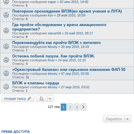
Последнее сообщение
saper
«
02 июн 2015, 14:00
Ответы:
5
Повторное прохождение ВЛЭК(во время учения в ЛУГА)
Последнее сообщение
ksv
«
29 май 2015, 16:59
Ответы:
4
Где пройти обследование у врача авиационного
предприятия?
Последнее сообщение
slavan59
«
20 май 2015, 09:17
Ответы:
9
Порекомендуйте как пройти ВЛЭК с витилиго
Последнее сообщение
leksey
«
29 апр 2015, 19:19
Ответы:
7
Остеома лобной пазухи. Как пройти ВЛЭК.
Последнее сообщение
Rusl
«
24 апр 2015, 22:15
Ответы:
4
«Оркестровый балаган» или серьезное изменение ФАП 50
Последнее сообщение
leksey
«
07 апр 2015, 02:05
Ответы:
11
ВЛЭК и клапаны сердца
Последнее сообщение
leksey
«
27 мар 2015, 03:02
Ответы:
1
Новая тема
1
2
3
След.
127 тем
Перейти
ПРАВА ДОСТУПА