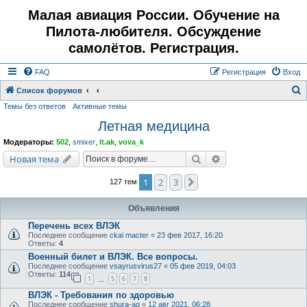
Малая авиация России. Обучение на
Пилота-любителя. Обсуждение
самолётов. Регистрация.
FAQ
Регистрация
Вход
Список форумов
Темы без ответов
Активные темы
о
Летная медицина
и
с
Модераторы:
502
,
smixer
,
lt.ak
,
vova_k
к
Поиск
Расширенный поис
Новая тема
1
2
3
След.
127 тем
Объявления
Перечень всех ВЛЭК
Последнее сообщение
ckai macter
«
23 фев 2017, 16:20
Ответы:
4
Военный билет и ВЛЭК. Все вопросы.
Последнее сообщение
vsayrusvirus27
«
05 фев 2019, 04:03
Ответы:
114
1
5
6
7
8
…
ВЛЭК - Требования по здоровью
Последнее сообщение
shura-ag
«
12 авг 2021, 06:28