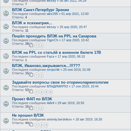
Последнее сообщение
leksey
«
06 окт 2021, 05:29
Ответы:
7
ВЛЭК Санкт-Петербург Зрение
Последнее сообщение
alex295
«
01 апр 2021, 12:00
Ответы:
4
ВЛЭК и психиатрия...
Последнее сообщение
leksey
«
25 апр 2020, 20:47
Ответы:
11
Пошёл проходить ВЛЭК на PPL на Сахарова
Последнее сообщение
TigerCh
«
17 апр 2020, 10:42
Ответы:
28
1
2
ВЛЭК на PPL со статьёй в военном билете 17В
Последнее сообщение
Faza
«
17 апр 2020, 06:10
Ответы:
1
ВЛЭК, Иваново,закрывается...!!!???
Последнее сообщение
siropchik
«
25 ноя 2019, 01:08
Ответы:
15
1
2
Задавайте вопросы свои по оториноларингологии
Последнее сообщение
ВЛАДИМИР53
«
17 сен 2019, 10:44
Ответы:
53
1
2
3
4
Проект ФАП по ВЛЭК
Последнее сообщение
AlArif
«
29 авг 2019, 20:55
Ответы:
15
1
2
Не прошел ВЛЭК
Последнее сообщение
artemiy.berdnikov
«
18 авг 2019, 16:26
Ответы:
44
1
2
3