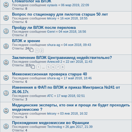
Стоматолог на ВЛЭК
Последнее сообщение
xytaxis
«
06 мар 2019, 22:09
Ответы:
8
Вопрос по стационару для пилотов старше 50 лет
Последнее сообщение
leksey
«
16 ноя 2018, 18:55
Ответы:
6
Пройду ли ВЛЭК после перелома
Последнее сообщение
Genri
«
04 ноя 2018, 16:56
Ответы:
2
ВЛЭК и зрение
Последнее сообщение
shura-ag
«
04 ноя 2018, 09:43
Ответы:
24
1
2
Заключение ВЛЭК Центравиамед недействительно?
Последнее сообщение
Алексей 2
«
22 окт 2018, 11:43
Ответы:
113
1
5
6
7
8
…
Межкомиссионная проверка старше 40
Последнее сообщение
shura-ag
«
17 май 2018, 18:46
Ответы:
6
Изменения в ФАП по ВЛЭК и приказ Минтранса №241 от
26.06.17г.
Последнее сообщение
ATC
«
17 мар 2018, 02:51
Ответы:
3
Медицинские эксперты, кто они и проще ли будет проходить
медкомиссию ?
Последнее сообщение
leksey
«
03 янв 2018, 16:32
Ответы:
5
Прохождение медкомиссии во Франции
Последнее сообщение
Technolog
«
26 дек 2017, 21:39
Ответы:
4