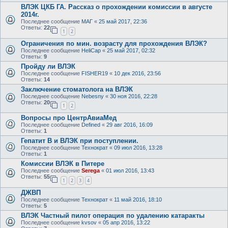
ВЛЭК ЦКБ ГА. Рассказ о прохождении комиссии в августе
2014г.
Последнее сообщение
МАГ
«
25 май 2017, 22:36
Ответы:
22
1
2
Ограничения по мин. возрасту для прохождения ВЛЭК?
Последнее сообщение
HeliCap
«
25 май 2017, 02:32
Ответы:
9
Пройду ли ВЛЭК
Последнее сообщение
FISHER19
«
10 дек 2016, 23:56
Ответы:
14
Заключение стоматолога на ВЛЭК
Последнее сообщение
Nebesny
«
30 ноя 2016, 22:28
Ответы:
20
1
2
Вопросы про ЦентрАвиаМед
Последнее сообщение
Defined
«
29 авг 2016, 16:09
Ответы:
1
Гепатит B и ВЛЭК при поступлении.
Последнее сообщение
Технократ
«
09 июл 2016, 13:28
Ответы:
1
Комиссии ВЛЭК в Питере
Последнее сообщение
Serega
«
01 июл 2016, 13:43
Ответы:
55
1
2
3
4
ДЖВП
Последнее сообщение
Технократ
«
11 май 2016, 18:10
Ответы:
5
ВЛЭК Частный пилот операция по удалению катаракты
Последнее сообщение
kvsov
«
05 апр 2016, 13:22