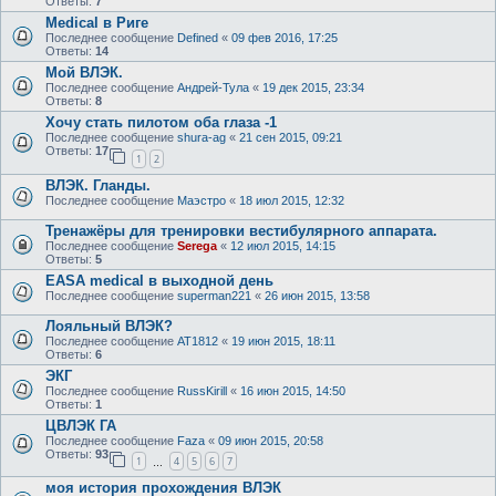
Ответы:
7
Medical в Риге
Последнее сообщение
Defined
«
09 фев 2016, 17:25
Ответы:
14
Мой ВЛЭК.
Последнее сообщение
Андрей-Тула
«
19 дек 2015, 23:34
Ответы:
8
Хочу стать пилотом оба глаза -1
Последнее сообщение
shura-ag
«
21 сен 2015, 09:21
Ответы:
17
1
2
ВЛЭК. Гланды.
Последнее сообщение
Маэстро
«
18 июл 2015, 12:32
Тренажёры для тренировки вестибулярного аппарата.
Последнее сообщение
Serega
«
12 июл 2015, 14:15
Ответы:
5
EASA medical в выходной день
Последнее сообщение
superman221
«
26 июн 2015, 13:58
Лояльный ВЛЭК?
Последнее сообщение
AT1812
«
19 июн 2015, 18:11
Ответы:
6
ЭКГ
Последнее сообщение
RussKirill
«
16 июн 2015, 14:50
Ответы:
1
ЦВЛЭК ГА
Последнее сообщение
Faza
«
09 июн 2015, 20:58
Ответы:
93
1
4
5
6
7
…
моя история прохождения ВЛЭК