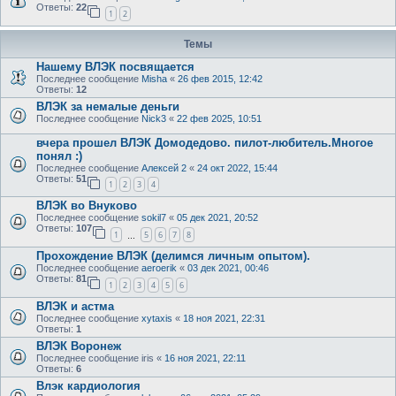
Ответы:
22
1
2
Темы
Нашему ВЛЭК посвящается
Последнее сообщение
Misha
«
26 фев 2015, 12:42
Ответы:
12
ВЛЭК за немалые деньги
Последнее сообщение
Nick3
«
22 фев 2025, 10:51
вчера прошел ВЛЭК Домодедово. пилот-любитель.Многое
понял :)
Последнее сообщение
Алексей 2
«
24 окт 2022, 15:44
Ответы:
51
1
2
3
4
ВЛЭК во Внуково
Последнее сообщение
sokil7
«
05 дек 2021, 20:52
Ответы:
107
1
5
6
7
8
…
Прохождение ВЛЭК (делимся личным опытом).
Последнее сообщение
aeroerik
«
03 дек 2021, 00:46
Ответы:
81
1
2
3
4
5
6
ВЛЭК и астма
Последнее сообщение
xytaxis
«
18 ноя 2021, 22:31
Ответы:
1
ВЛЭК Воронеж
Последнее сообщение
iris
«
16 ноя 2021, 22:11
Ответы:
6
Влэк кардиология