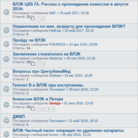
ВЛЭК ЦКБ ГА. Рассказ о прохождении комиссии в августе
2014г.
Последнее сообщение
МАГ
«
25 май 2017, 22:36
Ответы:
22
1
2
Ограничения по мин. возрасту для прохождения ВЛЭК?
Последнее сообщение
HeliCap
«
25 май 2017, 02:32
Ответы:
9
Пройду ли ВЛЭК
Последнее сообщение
FISHER19
«
10 дек 2016, 23:56
Ответы:
14
Заключение стоматолога на ВЛЭК
Последнее сообщение
Nebesny
«
30 ноя 2016, 22:28
Ответы:
20
1
2
Вопросы про ЦентрАвиаМед
Последнее сообщение
Defined
«
29 авг 2016, 16:09
Ответы:
1
Гепатит B и ВЛЭК при поступлении.
Последнее сообщение
Технократ
«
09 июл 2016, 13:28
Ответы:
1
Комиссии ВЛЭК в Питере
Последнее сообщение
Serega
«
01 июл 2016, 13:43
Ответы:
55
1
2
3
4
ДЖВП
Последнее сообщение
Технократ
«
11 май 2016, 18:10
Ответы:
5
ВЛЭК Частный пилот операция по удалению катаракты
Последнее сообщение
kvsov
«
05 апр 2016, 13:22