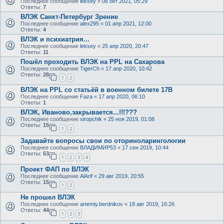
Последнее сообщение
leksey
«
06 окт 2021, 05:29
Ответы:
7
ВЛЭК Санкт-Петербург Зрение
Последнее сообщение
alex295
«
01 апр 2021, 12:00
Ответы:
4
ВЛЭК и психиатрия...
Последнее сообщение
leksey
«
25 апр 2020, 20:47
Ответы:
11
Пошёл проходить ВЛЭК на PPL на Сахарова
Последнее сообщение
TigerCh
«
17 апр 2020, 10:42
Ответы:
28
1
2
ВЛЭК на PPL со статьёй в военном билете 17В
Последнее сообщение
Faza
«
17 апр 2020, 06:10
Ответы:
1
ВЛЭК, Иваново,закрывается...!!!???
Последнее сообщение
siropchik
«
25 ноя 2019, 01:08
Ответы:
15
1
2
Задавайте вопросы свои по оториноларингологии
Последнее сообщение
ВЛАДИМИР53
«
17 сен 2019, 10:44
Ответы:
53
1
2
3
4
Проект ФАП по ВЛЭК
Последнее сообщение
AlArif
«
29 авг 2019, 20:55
Ответы:
15
1
2
Не прошел ВЛЭК
Последнее сообщение
artemiy.berdnikov
«
18 авг 2019, 16:26
Ответы:
44
1
2
3