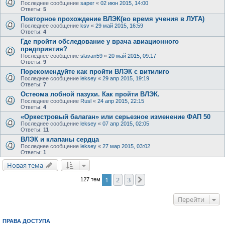
Последнее сообщение
saper
«
02 июн 2015, 14:00
Ответы:
5
Повторное прохождение ВЛЭК(во время учения в ЛУГА)
Последнее сообщение
ksv
«
29 май 2015, 16:59
Ответы:
4
Где пройти обследование у врача авиационного
предприятия?
Последнее сообщение
slavan59
«
20 май 2015, 09:17
Ответы:
9
Порекомендуйте как пройти ВЛЭК с витилиго
Последнее сообщение
leksey
«
29 апр 2015, 19:19
Ответы:
7
Остеома лобной пазухи. Как пройти ВЛЭК.
Последнее сообщение
Rusl
«
24 апр 2015, 22:15
Ответы:
4
«Оркестровый балаган» или серьезное изменение ФАП 50
Последнее сообщение
leksey
«
07 апр 2015, 02:05
Ответы:
11
ВЛЭК и клапаны сердца
Последнее сообщение
leksey
«
27 мар 2015, 03:02
Ответы:
1
Новая тема
1
2
3
След.
127 тем
Перейти
ПРАВА ДОСТУПА