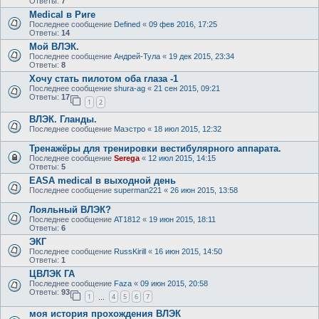
Ответы:
7
Medical в Риге
Последнее сообщение
Defined
«
09 фев 2016, 17:25
Ответы:
14
Мой ВЛЭК.
Последнее сообщение
Андрей-Тула
«
19 дек 2015, 23:34
Ответы:
8
Хочу стать пилотом оба глаза -1
Последнее сообщение
shura-ag
«
21 сен 2015, 09:21
Ответы:
17
1
2
ВЛЭК. Гланды.
Последнее сообщение
Маэстро
«
18 июл 2015, 12:32
Тренажёры для тренировки вестибулярного аппарата.
Последнее сообщение
Serega
«
12 июл 2015, 14:15
Ответы:
5
EASA medical в выходной день
Последнее сообщение
superman221
«
26 июн 2015, 13:58
Лояльный ВЛЭК?
Последнее сообщение
AT1812
«
19 июн 2015, 18:11
Ответы:
6
ЭКГ
Последнее сообщение
RussKirill
«
16 июн 2015, 14:50
Ответы:
1
ЦВЛЭК ГА
Последнее сообщение
Faza
«
09 июн 2015, 20:58
Ответы:
93
1
4
5
6
7
…
моя история прохождения ВЛЭК