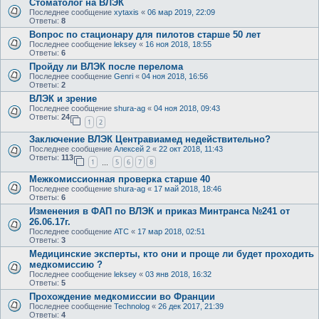
Стоматолог на ВЛЭК
Последнее сообщение
xytaxis
«
06 мар 2019, 22:09
Ответы:
8
Вопрос по стационару для пилотов старше 50 лет
Последнее сообщение
leksey
«
16 ноя 2018, 18:55
Ответы:
6
Пройду ли ВЛЭК после перелома
Последнее сообщение
Genri
«
04 ноя 2018, 16:56
Ответы:
2
ВЛЭК и зрение
Последнее сообщение
shura-ag
«
04 ноя 2018, 09:43
Ответы:
24
1
2
Заключение ВЛЭК Центравиамед недействительно?
Последнее сообщение
Алексей 2
«
22 окт 2018, 11:43
Ответы:
113
1
5
6
7
8
…
Межкомиссионная проверка старше 40
Последнее сообщение
shura-ag
«
17 май 2018, 18:46
Ответы:
6
Изменения в ФАП по ВЛЭК и приказ Минтранса №241 от
26.06.17г.
Последнее сообщение
ATC
«
17 мар 2018, 02:51
Ответы:
3
Медицинские эксперты, кто они и проще ли будет проходить
медкомиссию ?
Последнее сообщение
leksey
«
03 янв 2018, 16:32
Ответы:
5
Прохождение медкомиссии во Франции
Последнее сообщение
Technolog
«
26 дек 2017, 21:39
Ответы:
4