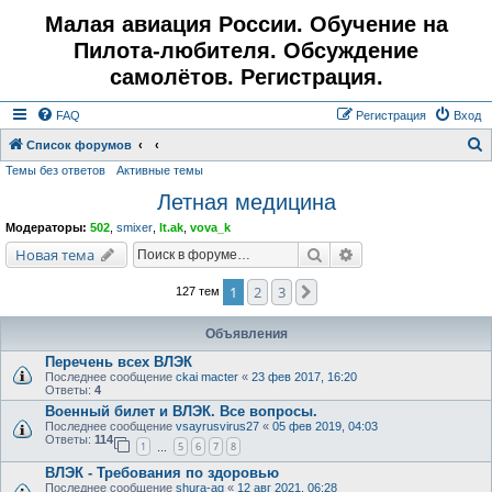
Малая авиация России. Обучение на
Пилота-любителя. Обсуждение
самолётов. Регистрация.
FAQ
Регистрация
Вход
Список форумов
Темы без ответов
Активные темы
о
Летная медицина
и
с
Модераторы:
502
,
smixer
,
lt.ak
,
vova_k
к
Поиск
Расширенный поис
Новая тема
1
2
3
След.
127 тем
Объявления
Перечень всех ВЛЭК
Последнее сообщение
ckai macter
«
23 фев 2017, 16:20
Ответы:
4
Военный билет и ВЛЭК. Все вопросы.
Последнее сообщение
vsayrusvirus27
«
05 фев 2019, 04:03
Ответы:
114
1
5
6
7
8
…
ВЛЭК - Требования по здоровью
Последнее сообщение
shura-ag
«
12 авг 2021, 06:28