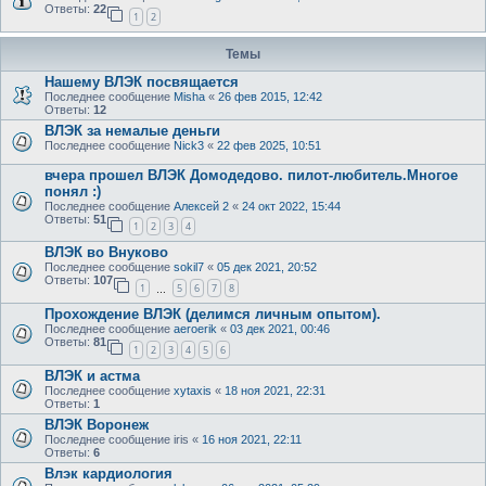
Ответы:
22
1
2
Темы
Нашему ВЛЭК посвящается
Последнее сообщение
Misha
«
26 фев 2015, 12:42
Ответы:
12
ВЛЭК за немалые деньги
Последнее сообщение
Nick3
«
22 фев 2025, 10:51
вчера прошел ВЛЭК Домодедово. пилот-любитель.Многое
понял :)
Последнее сообщение
Алексей 2
«
24 окт 2022, 15:44
Ответы:
51
1
2
3
4
ВЛЭК во Внуково
Последнее сообщение
sokil7
«
05 дек 2021, 20:52
Ответы:
107
1
5
6
7
8
…
Прохождение ВЛЭК (делимся личным опытом).
Последнее сообщение
aeroerik
«
03 дек 2021, 00:46
Ответы:
81
1
2
3
4
5
6
ВЛЭК и астма
Последнее сообщение
xytaxis
«
18 ноя 2021, 22:31
Ответы:
1
ВЛЭК Воронеж
Последнее сообщение
iris
«
16 ноя 2021, 22:11
Ответы:
6
Влэк кардиология