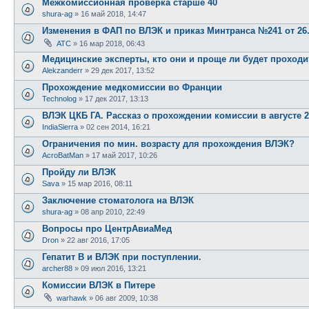
Межкомиссионная проверка старше 40
shura-ag
»
16 май 2018, 14:47
Изменения в ФАП по ВЛЭК и приказ Минтранса №241 от 26.0
ATC
»
16 мар 2018, 06:43
Медицинские эксперты, кто они и проще ли будет проход
Alekzanderr
»
29 дек 2017, 13:52
Прохождение медкомиссии во Франции
Technolog
»
17 дек 2017, 13:13
ВЛЭК ЦКБ ГА. Рассказ о прохождении комиссии в августе 2
IndiaSierra
»
02 сен 2014, 16:21
Ограничения по мин. возрасту для прохождения ВЛЭК?
AcroBatMan
»
17 май 2017, 10:26
Пройду ли ВЛЭК
Sava
»
15 мар 2016, 08:11
Заключение стоматолога на ВЛЭК
shura-ag
»
08 апр 2010, 22:49
Вопросы про ЦентрАвиаМед
Dron
»
22 авг 2016, 17:05
Гепатит B и ВЛЭК при поступлении.
archer88
»
09 июл 2016, 13:21
Комиссии ВЛЭК в Питере
warhawk
»
06 авг 2009, 10:38