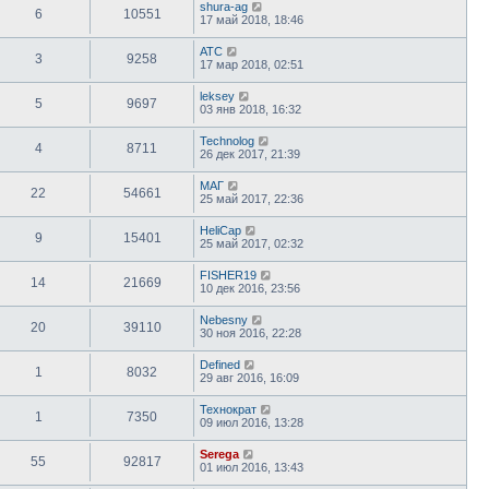
shura-ag
6
10551
17 май 2018, 18:46
ATC
3
9258
17 мар 2018, 02:51
leksey
5
9697
03 янв 2018, 16:32
Technolog
4
8711
26 дек 2017, 21:39
МАГ
22
54661
25 май 2017, 22:36
HeliCap
9
15401
25 май 2017, 02:32
FISHER19
14
21669
10 дек 2016, 23:56
Nebesny
20
39110
30 ноя 2016, 22:28
Defined
1
8032
29 авг 2016, 16:09
Технократ
1
7350
09 июл 2016, 13:28
Serega
55
92817
01 июл 2016, 13:43