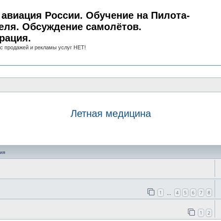
авиация России. Обучение на Пилота-
еля. Обсуждение самолётов.
рация.
с продажей и рекламы услуг НЕТ!
Летная медицина
иск
ия
1
4
5
6
7
8
…
1
2