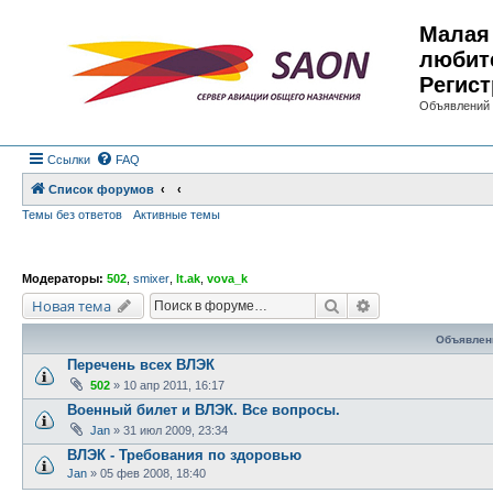
Малая 
любит
Регист
Объявлений 
Ссылки
FAQ
Список форумов
Темы без ответов
Активные темы
Модераторы:
502
,
smixer
,
lt.ak
,
vova_k
Поиск
Расширенный по
Новая тема
Объявлен
Перечень всех ВЛЭК
502
»
10 апр 2011, 16:17
Военный билет и ВЛЭК. Все вопросы.
Jan
»
31 июл 2009, 23:34
ВЛЭК - Требования по здоровью
Jan
»
05 фев 2008, 18:40