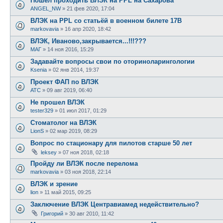
Пошёл проходить ВЛЭК на PPL на Сахарова
ANGEL_NW
»
21 фев 2020, 17:04
ВЛЭК на PPL со статьёй в военном билете 17В
markovavia
»
16 апр 2020, 18:42
ВЛЭК, Иваново,закрывается...!!!???
МАГ
»
14 ноя 2016, 15:29
Задавайте вопросы свои по оториноларингологии
Ksenia
»
02 янв 2014, 19:37
Проект ФАП по ВЛЭК
ATC
»
09 авг 2019, 06:40
Не прошел ВЛЭК
tester329
»
01 июл 2017, 01:29
Стоматолог на ВЛЭК
LionS
»
02 мар 2019, 08:29
Вопрос по стационару для пилотов старше 50 лет
leksey
»
07 ноя 2018, 02:18
Пройду ли ВЛЭК после перелома
markovavia
»
03 ноя 2018, 22:14
ВЛЭК и зрение
lion
»
11 май 2015, 09:25
Заключение ВЛЭК Центравиамед недействительно?
Григорий
»
30 авг 2010, 11:42