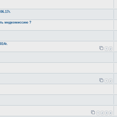
6.17г.
ить медкомиссию ?
014г.
1
2
1
2
1
2
3
4