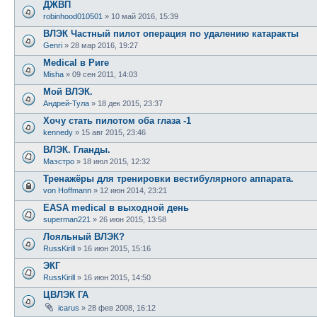
ДЖВП
robinhood010501
»
10 май 2016, 15:39
ВЛЭК Частный пилот операция по удалению катаракты
Genri
»
28 мар 2016, 19:27
Medical в Риге
Misha
»
09 сен 2011, 14:03
Мой ВЛЭК.
Андрей-Тула
»
18 дек 2015, 23:37
Хочу стать пилотом оба глаза -1
kennedy
»
15 авг 2015, 23:46
ВЛЭК. Гланды.
Маэстро
»
18 июл 2015, 12:32
Тренажёры для тренировки вестибулярного аппарата.
von Hoffmann
»
12 июн 2014, 23:21
EASA medical в выходной день
superman221
»
26 июн 2015, 13:58
Лояльный ВЛЭК?
RussKirill
»
16 июн 2015, 15:16
ЭКГ
RussKirill
»
16 июн 2015, 14:50
ЦВЛЭК ГА
icarus
»
28 фев 2008, 16:12