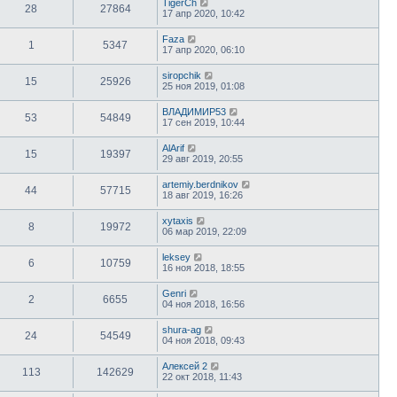
TigerCh
28
27864
17 апр 2020, 10:42
Faza
1
5347
17 апр 2020, 06:10
siropchik
15
25926
25 ноя 2019, 01:08
ВЛАДИМИР53
53
54849
17 сен 2019, 10:44
AlArif
15
19397
29 авг 2019, 20:55
artemiy.berdnikov
44
57715
18 авг 2019, 16:26
xytaxis
8
19972
06 мар 2019, 22:09
leksey
6
10759
16 ноя 2018, 18:55
Genri
2
6655
04 ноя 2018, 16:56
shura-ag
24
54549
04 ноя 2018, 09:43
Алексей 2
113
142629
22 окт 2018, 11:43