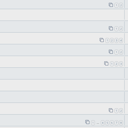
1
2
1
2
1
2
3
4
1
2
1
2
3
1
2
1
4
5
6
7
8
…