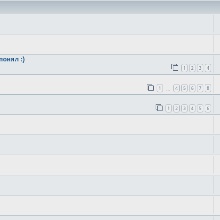
онял :)
1
2
3
4
1
4
5
6
7
8
…
1
2
3
4
5
6