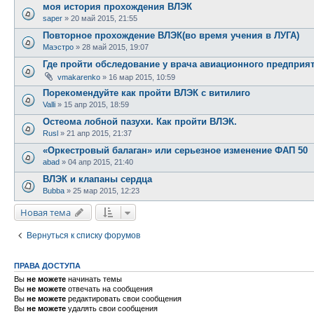
моя история прохождения ВЛЭК
saper
»
20 май 2015, 21:55
Повторное прохождение ВЛЭК(во время учения в ЛУГА)
Маэстро
»
28 май 2015, 19:07
Где пройти обследование у врача авиационного предприя
vmakarenko
»
16 мар 2015, 10:59
Порекомендуйте как пройти ВЛЭК с витилиго
Valli
»
15 апр 2015, 18:59
Остеома лобной пазухи. Как пройти ВЛЭК.
Rusl
»
21 апр 2015, 21:37
«Оркестровый балаган» или серьезное изменение ФАП 50
abad
»
04 апр 2015, 21:40
ВЛЭК и клапаны сердца
Bubba
»
25 мар 2015, 12:23
Новая тема
Вернуться к списку форумов
ПРАВА ДОСТУПА
Вы
не можете
начинать темы
Вы
не можете
отвечать на сообщения
Вы
не можете
редактировать свои сообщения
Вы
не можете
удалять свои сообщения