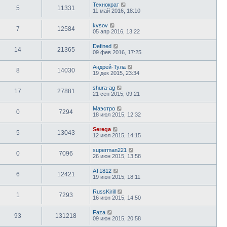
Технократ
5
11331
11 май 2016, 18:10
kvsov
7
12584
05 апр 2016, 13:22
Defined
14
21365
09 фев 2016, 17:25
Андрей-Тула
8
14030
19 дек 2015, 23:34
shura-ag
17
27881
21 сен 2015, 09:21
Маэстро
0
7294
18 июл 2015, 12:32
Serega
5
13043
12 июл 2015, 14:15
superman221
0
7096
26 июн 2015, 13:58
AT1812
6
12421
19 июн 2015, 18:11
RussKirill
1
7293
16 июн 2015, 14:50
Faza
93
131218
09 июн 2015, 20:58