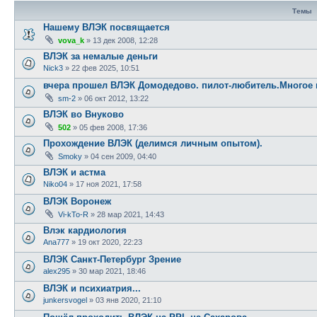
Темы
Нашему ВЛЭК посвящается
vova_k
»
13 дек 2008, 12:28
ВЛЭК за немалые деньги
Nick3
»
22 фев 2025, 10:51
вчера прошел ВЛЭК Домодедово. пилот-любитель.Многое п
sm-2
»
06 окт 2012, 13:22
ВЛЭК во Внуково
502
»
05 фев 2008, 17:36
Прохождение ВЛЭК (делимся личным опытом).
Smoky
»
04 сен 2009, 04:40
ВЛЭК и астма
Niko04
»
17 ноя 2021, 17:58
ВЛЭК Воронеж
Vi-kTo-R
»
28 мар 2021, 14:43
Влэк кардиология
Ana777
»
19 окт 2020, 22:23
ВЛЭК Санкт-Петербург Зрение
alex295
»
30 мар 2021, 18:46
ВЛЭК и психиатрия...
junkersvogel
»
03 янв 2020, 21:10