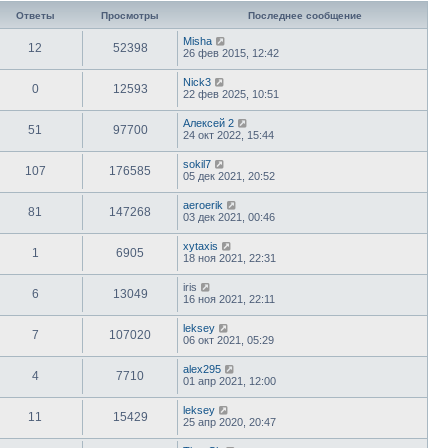
Ответы
Просмотры
Последнее сообщение
Misha
12
52398
26 фев 2015, 12:42
Nick3
0
12593
22 фев 2025, 10:51
Алексей 2
51
97700
24 окт 2022, 15:44
sokil7
107
176585
05 дек 2021, 20:52
aeroerik
81
147268
03 дек 2021, 00:46
xytaxis
1
6905
18 ноя 2021, 22:31
iris
6
13049
16 ноя 2021, 22:11
leksey
7
107020
06 окт 2021, 05:29
alex295
4
7710
01 апр 2021, 12:00
leksey
11
15429
25 апр 2020, 20:47