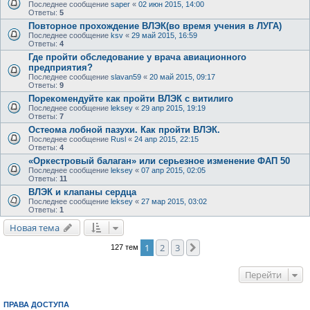
Последнее сообщение
saper
«
02 июн 2015, 14:00
Ответы:
5
Повторное прохождение ВЛЭК(во время учения в ЛУГА)
Последнее сообщение
ksv
«
29 май 2015, 16:59
Ответы:
4
Где пройти обследование у врача авиационного
предприятия?
Последнее сообщение
slavan59
«
20 май 2015, 09:17
Ответы:
9
Порекомендуйте как пройти ВЛЭК с витилиго
Последнее сообщение
leksey
«
29 апр 2015, 19:19
Ответы:
7
Остеома лобной пазухи. Как пройти ВЛЭК.
Последнее сообщение
Rusl
«
24 апр 2015, 22:15
Ответы:
4
«Оркестровый балаган» или серьезное изменение ФАП 50
Последнее сообщение
leksey
«
07 апр 2015, 02:05
Ответы:
11
ВЛЭК и клапаны сердца
Последнее сообщение
leksey
«
27 мар 2015, 03:02
Ответы:
1
Новая тема
1
2
3
След.
127 тем
Перейти
ПРАВА ДОСТУПА