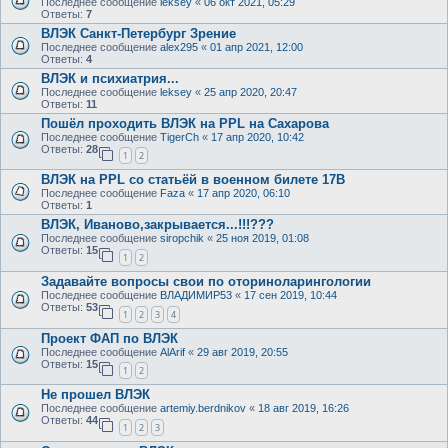
Последнее сообщение
leksey
«
06 окт 2021, 05:29
Ответы:
7
ВЛЭК Санкт-Петербург Зрение
Последнее сообщение
alex295
«
01 апр 2021, 12:00
Ответы:
4
ВЛЭК и психиатрия...
Последнее сообщение
leksey
«
25 апр 2020, 20:47
Ответы:
11
Пошёл проходить ВЛЭК на PPL на Сахарова
Последнее сообщение
TigerCh
«
17 апр 2020, 10:42
Ответы:
28
1
2
ВЛЭК на PPL со статьёй в военном билете 17В
Последнее сообщение
Faza
«
17 апр 2020, 06:10
Ответы:
1
ВЛЭК, Иваново,закрывается...!!!???
Последнее сообщение
siropchik
«
25 ноя 2019, 01:08
Ответы:
15
1
2
Задавайте вопросы свои по оториноларингологии
Последнее сообщение
ВЛАДИМИР53
«
17 сен 2019, 10:44
Ответы:
53
1
2
3
4
Проект ФАП по ВЛЭК
Последнее сообщение
AlArif
«
29 авг 2019, 20:55
Ответы:
15
1
2
Не прошел ВЛЭК
Последнее сообщение
artemiy.berdnikov
«
18 авг 2019, 16:26
Ответы:
44
1
2
3