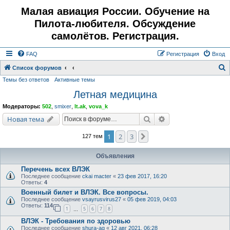
Малая авиация России. Обучение на
Пилота-любителя. Обсуждение
самолётов. Регистрация.
FAQ
Регистрация
Вход
Список форумов
Темы без ответов
Активные темы
о
Летная медицина
и
с
Модераторы:
502
,
smixer
,
lt.ak
,
vova_k
к
Поиск
Расширенный поис
Новая тема
1
2
3
След.
127 тем
Объявления
Перечень всех ВЛЭК
Последнее сообщение
ckai macter
«
23 фев 2017, 16:20
Ответы:
4
Военный билет и ВЛЭК. Все вопросы.
Последнее сообщение
vsayrusvirus27
«
05 фев 2019, 04:03
Ответы:
114
1
5
6
7
8
…
ВЛЭК - Требования по здоровью
Последнее сообщение
shura-ag
«
12 авг 2021, 06:28