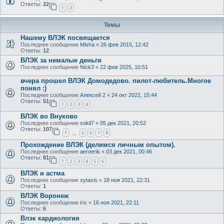
Ответы:
22
1
2
Темы
Нашему ВЛЭК посвящается
Последнее сообщение
Misha
«
26 фев 2015, 12:42
Ответы:
12
ВЛЭК за немалые деньги
Последнее сообщение
Nick3
«
22 фев 2025, 10:51
вчера прошел ВЛЭК Домодедово. пилот-любитель.Многое
понял :)
Последнее сообщение
Алексей 2
«
24 окт 2022, 15:44
Ответы:
51
1
2
3
4
ВЛЭК во Внуково
Последнее сообщение
sokil7
«
05 дек 2021, 20:52
Ответы:
107
1
5
6
7
8
…
Прохождение ВЛЭК (делимся личным опытом).
Последнее сообщение
aeroerik
«
03 дек 2021, 00:46
Ответы:
81
1
2
3
4
5
6
ВЛЭК и астма
Последнее сообщение
xytaxis
«
18 ноя 2021, 22:31
Ответы:
1
ВЛЭК Воронеж
Последнее сообщение
iris
«
16 ноя 2021, 22:11
Ответы:
6
Влэк кардиология