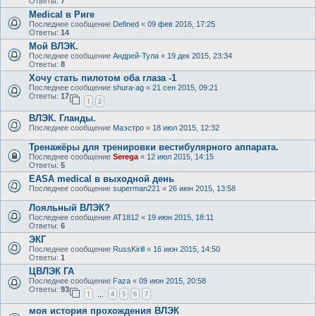
Ответы:
7
Medical в Риге
Последнее сообщение
Defined
«
09 фев 2016, 17:25
Ответы:
14
Мой ВЛЭК.
Последнее сообщение
Андрей-Тула
«
19 дек 2015, 23:34
Ответы:
8
Хочу стать пилотом оба глаза -1
Последнее сообщение
shura-ag
«
21 сен 2015, 09:21
Ответы:
17
1
2
ВЛЭК. Гланды.
Последнее сообщение
Маэстро
«
18 июл 2015, 12:32
Тренажёры для тренировки вестибулярного аппарата.
Последнее сообщение
Serega
«
12 июл 2015, 14:15
Ответы:
5
EASA medical в выходной день
Последнее сообщение
superman221
«
26 июн 2015, 13:58
Лояльный ВЛЭК?
Последнее сообщение
AT1812
«
19 июн 2015, 18:11
Ответы:
6
ЭКГ
Последнее сообщение
RussKirill
«
16 июн 2015, 14:50
Ответы:
1
ЦВЛЭК ГА
Последнее сообщение
Faza
«
09 июн 2015, 20:58
Ответы:
93
1
4
5
6
7
…
моя история прохождения ВЛЭК