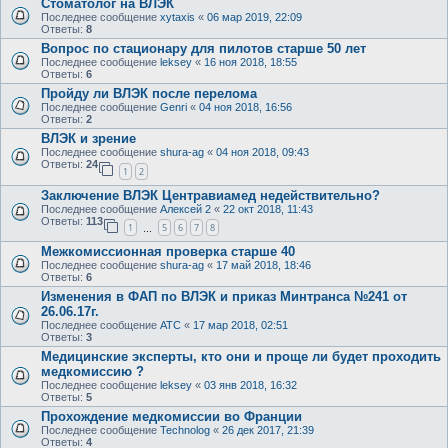
Стоматолог на ВЛЭК
Последнее сообщение
xytaxis
«
06 мар 2019, 22:09
Ответы:
8
Вопрос по стационару для пилотов старше 50 лет
Последнее сообщение
leksey
«
16 ноя 2018, 18:55
Ответы:
6
Пройду ли ВЛЭК после перелома
Последнее сообщение
Genri
«
04 ноя 2018, 16:56
Ответы:
2
ВЛЭК и зрение
Последнее сообщение
shura-ag
«
04 ноя 2018, 09:43
Ответы:
24
1
2
Заключение ВЛЭК Центравиамед недействительно?
Последнее сообщение
Алексей 2
«
22 окт 2018, 11:43
Ответы:
113
1
5
6
7
8
…
Межкомиссионная проверка старше 40
Последнее сообщение
shura-ag
«
17 май 2018, 18:46
Ответы:
6
Изменения в ФАП по ВЛЭК и приказ Минтранса №241 от
26.06.17г.
Последнее сообщение
ATC
«
17 мар 2018, 02:51
Ответы:
3
Медицинские эксперты, кто они и проще ли будет проходить
медкомиссию ?
Последнее сообщение
leksey
«
03 янв 2018, 16:32
Ответы:
5
Прохождение медкомиссии во Франции
Последнее сообщение
Technolog
«
26 дек 2017, 21:39
Ответы:
4