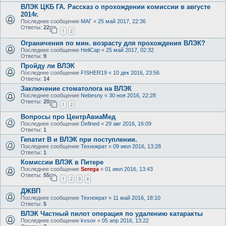
ВЛЭК ЦКБ ГА. Рассказ о прохождении комиссии в августе
2014г.
Последнее сообщение
МАГ
«
25 май 2017, 22:36
Ответы:
22
1
2
Ограничения по мин. возрасту для прохождения ВЛЭК?
Последнее сообщение
HeliCap
«
25 май 2017, 02:32
Ответы:
9
Пройду ли ВЛЭК
Последнее сообщение
FISHER19
«
10 дек 2016, 23:56
Ответы:
14
Заключение стоматолога на ВЛЭК
Последнее сообщение
Nebesny
«
30 ноя 2016, 22:28
Ответы:
20
1
2
Вопросы про ЦентрАвиаМед
Последнее сообщение
Defined
«
29 авг 2016, 16:09
Ответы:
1
Гепатит B и ВЛЭК при поступлении.
Последнее сообщение
Технократ
«
09 июл 2016, 13:28
Ответы:
1
Комиссии ВЛЭК в Питере
Последнее сообщение
Serega
«
01 июл 2016, 13:43
Ответы:
55
1
2
3
4
ДЖВП
Последнее сообщение
Технократ
«
11 май 2016, 18:10
Ответы:
5
ВЛЭК Частный пилот операция по удалению катаракты
Последнее сообщение
kvsov
«
05 апр 2016, 13:22