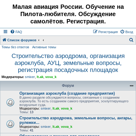
Малая авиация России. Обучение на
Пилота-любителя. Обсуждение
самолётов. Регистрация.
FAQ
Регистрация
Вход
Список форумов
Темы без ответов
Активные темы
о
Строительство аэродрома, организация
и
аэроклуба, АУЦ, земельные вопросы,
с
регистрация посадочных площадок
к
Модераторы:
smixer
,
lt.ak
,
vova_k
Форум
Организация аэроклуба (создание предприятия)
В данно разделе обсуждаются вопросы, связанные с созданием
аэроклуба. То есть созданием самого предприятия, эсклуптирующего
воздушные суда.
Модераторы:
smixer
,
lt.ak
,
vova_k
Темы:
13
Строительство аэродрома, земельные вопросы, ангары,
рулежки...
Модераторы:
smixer
,
lt.ak
,
vova_k
Темы:
41