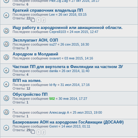
Последнее сообщение
Pilot Zig Zag
«
27 окт 2016, 18:17
Ответы:
6
Краткий справочник­ владельца ПП
Последнее сообщение
Lee
«
26 окт 2016, 03:15
Ответы:
22
1
2
Ищу работу в аэродромной или авиационной области.
Последнее сообщение
Сергей103
«
24 ноя 2015, 12:47
Эксплуатант АОН, ОЗП
Последнее сообщение
su27
«
26 сен 2015, 16:30
Ответы:
3
Аэродром в Молдавий
Последнее сообщение
svavert
«
03 янв 2015, 14:16
Частная ПП для вертолета в Финляндии на частном ЗУ
Последнее сообщение
danila
«
26 окт 2014, 11:40
Ответы:
4
ВПП на холме.
Последнее сообщение
Id-fly
«
31 июл 2014, 17:16
Ответы:
12
Обустройство ПП
Последнее сообщение
502
«
30 янв 2014, 17:27
Ответы:
1
.
Последнее сообщение
Александр А
«
25 июл 2013, 19:00
Ответы:
1
Базирование АОН на аэродроме ГосАвиации (ДОСААФ)
Последнее сообщение
Genri
«
14 июл 2013, 01:11
Ответы:
29
1
2