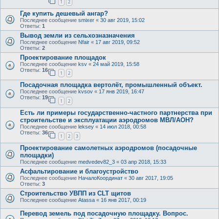
1
2
Где купить дешевый ангар?
Последнее сообщение
smixer
«
30 авг 2019, 15:02
Ответы:
1
Вывод земли из сельхозназначения
Последнее сообщение
Nfair
«
17 авг 2019, 09:52
Ответы:
2
Проектирование площадок
Последнее сообщение
ksv
«
24 май 2019, 15:58
Ответы:
16
1
2
Посадочная площадка вертолёт, промышленный объект.
Последнее сообщение
kvsov
«
17 янв 2019, 16:47
Ответы:
19
1
2
Есть ли примеры государственно-частного партнерства при
строительстве и эксплуатации аэродромов МВЛ/АОН?
Последнее сообщение
leksey
«
14 июл 2018, 00:58
Ответы:
36
1
2
3
Проектирование самолетных аэродромов (посадочные
площадки)
Последнее сообщение
medvedev82_3
«
03 апр 2018, 15:33
Асфальтирование и благоустройство
Последнее сообщение
НачалоКоординат
«
30 авг 2017, 19:05
Ответы:
3
Строительство УВПП из CLT щитов
Последнее сообщение
Atassa
«
16 янв 2017, 00:19
Перевод земель под посадочную площадку. Вопрос.