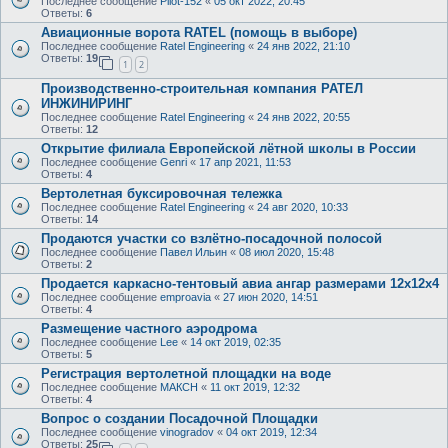
Последнее сообщение
Pilot-152
«
05 окт 2022, 20:45
Ответы:
6
Авиационные ворота RATEL (помощь в выборе)
Последнее сообщение
Ratel Engineering
«
24 янв 2022, 21:10
Ответы:
19
1
2
Производственно-строительная компания РАТЕЛ
ИНЖИНИРИНГ
Последнее сообщение
Ratel Engineering
«
24 янв 2022, 20:55
Ответы:
12
Открытие филиала Европейской лётной школы в России
Последнее сообщение
Genri
«
17 апр 2021, 11:53
Ответы:
4
Вертолетная буксировочная тележка
Последнее сообщение
Ratel Engineering
«
24 авг 2020, 10:33
Ответы:
14
Продаются участки со взлётно-посадочной полосой
Последнее сообщение
Павел Ильин
«
08 июл 2020, 15:48
Ответы:
2
Продается каркасно-тентовый авиа ангар размерами 12х12х4
Последнее сообщение
emproavia
«
27 июн 2020, 14:51
Ответы:
4
Размещение частного аэродрома
Последнее сообщение
Lee
«
14 окт 2019, 02:35
Ответы:
5
Регистрация вертолетной площадки на воде
Последнее сообщение
МАКСН
«
11 окт 2019, 12:32
Ответы:
4
Вопрос о создании Посадочной Площадки
Последнее сообщение
vinogradov
«
04 окт 2019, 12:34
Ответы:
25