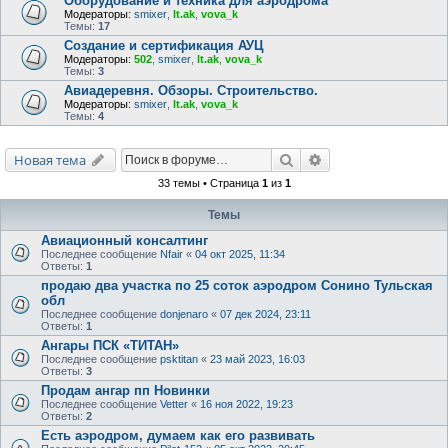
Оборудование и техника для аэродрома
Модераторы:
smixer
,
lt.ak
,
vova_k
Темы:
17
Создание и сертификация АУЦ
Модераторы:
502
,
smixer
,
lt.ak
,
vova_k
Темы:
3
Авиадеревня. Обзоры. Строительство.
Модераторы:
smixer
,
lt.ak
,
vova_k
Темы:
4
Поиск
Расширенный поис
Новая тема
33 темы • Страница
1
из
1
Темы
Авиационный консалтинг
Последнее сообщение
Nfair
«
04 окт 2025, 11:34
Ответы:
1
продаю два участка по 25 соток аэродром Сонино Тульская
обл
Последнее сообщение
donjenaro
«
07 дек 2024, 23:11
Ответы:
1
Ангары ПСК «ТИТАН»
Последнее сообщение
psktitan
«
23 май 2023, 16:03
Ответы:
3
Продам ангар пп Новинки
Последнее сообщение
Vetter
«
16 ноя 2022, 19:23
Ответы:
2
Есть аэродром, думаем как его развивать