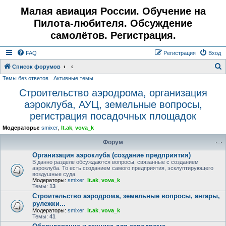
Малая авиация России. Обучение на
Пилота-любителя. Обсуждение
самолётов. Регистрация.
FAQ
Регистрация
Вход
Список форумов
Темы без ответов
Активные темы
о
Строительство аэродрома, организация
и
аэроклуба, АУЦ, земельные вопросы,
с
регистрация посадочных площадок
к
Модераторы:
smixer
,
lt.ak
,
vova_k
Форум
Организация аэроклуба (создание предприятия)
В данно разделе обсуждаются вопросы, связанные с созданием
аэроклуба. То есть созданием самого предприятия, эсклуптирующего
воздушные суда.
Модераторы:
smixer
,
lt.ak
,
vova_k
Темы:
13
Строительство аэродрома, земельные вопросы, ангары,
рулежки...
Модераторы:
smixer
,
lt.ak
,
vova_k
Темы:
41