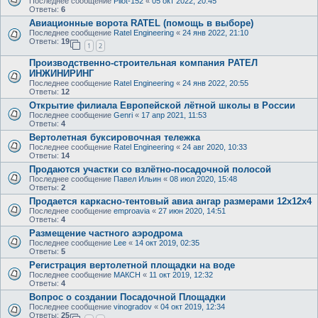
Последнее сообщение
Pilot-152
«
05 окт 2022, 20:45
Ответы:
6
Авиационные ворота RATEL (помощь в выборе)
Последнее сообщение
Ratel Engineering
«
24 янв 2022, 21:10
Ответы:
19
1
2
Производственно-строительная компания РАТЕЛ
ИНЖИНИРИНГ
Последнее сообщение
Ratel Engineering
«
24 янв 2022, 20:55
Ответы:
12
Открытие филиала Европейской лётной школы в России
Последнее сообщение
Genri
«
17 апр 2021, 11:53
Ответы:
4
Вертолетная буксировочная тележка
Последнее сообщение
Ratel Engineering
«
24 авг 2020, 10:33
Ответы:
14
Продаются участки со взлётно-посадочной полосой
Последнее сообщение
Павел Ильин
«
08 июл 2020, 15:48
Ответы:
2
Продается каркасно-тентовый авиа ангар размерами 12х12х4
Последнее сообщение
emproavia
«
27 июн 2020, 14:51
Ответы:
4
Размещение частного аэродрома
Последнее сообщение
Lee
«
14 окт 2019, 02:35
Ответы:
5
Регистрация вертолетной площадки на воде
Последнее сообщение
МАКСН
«
11 окт 2019, 12:32
Ответы:
4
Вопрос о создании Посадочной Площадки
Последнее сообщение
vinogradov
«
04 окт 2019, 12:34
Ответы:
25