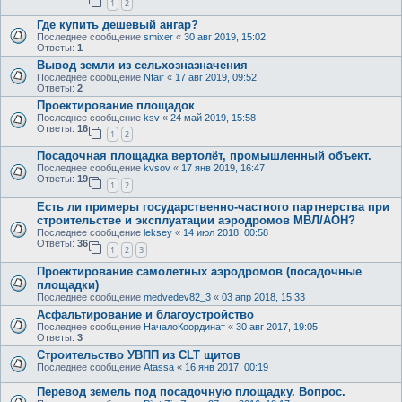
1
2
Где купить дешевый ангар?
Последнее сообщение
smixer
«
30 авг 2019, 15:02
Ответы:
1
Вывод земли из сельхозназначения
Последнее сообщение
Nfair
«
17 авг 2019, 09:52
Ответы:
2
Проектирование площадок
Последнее сообщение
ksv
«
24 май 2019, 15:58
Ответы:
16
1
2
Посадочная площадка вертолёт, промышленный объект.
Последнее сообщение
kvsov
«
17 янв 2019, 16:47
Ответы:
19
1
2
Есть ли примеры государственно-частного партнерства при
строительстве и эксплуатации аэродромов МВЛ/АОН?
Последнее сообщение
leksey
«
14 июл 2018, 00:58
Ответы:
36
1
2
3
Проектирование самолетных аэродромов (посадочные
площадки)
Последнее сообщение
medvedev82_3
«
03 апр 2018, 15:33
Асфальтирование и благоустройство
Последнее сообщение
НачалоКоординат
«
30 авг 2017, 19:05
Ответы:
3
Строительство УВПП из CLT щитов
Последнее сообщение
Atassa
«
16 янв 2017, 00:19
Перевод земель под посадочную площадку. Вопрос.