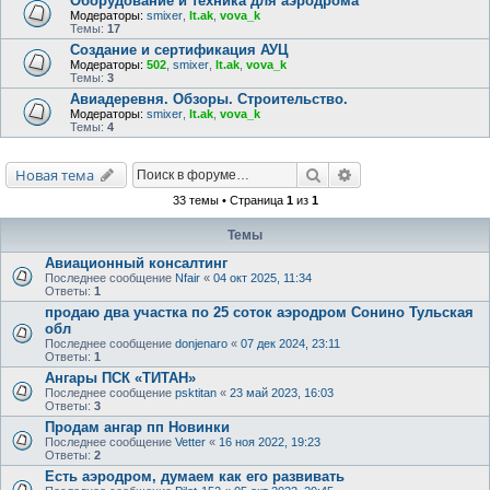
Оборудование и техника для аэродрома
Модераторы:
smixer
,
lt.ak
,
vova_k
Темы:
17
Создание и сертификация АУЦ
Модераторы:
502
,
smixer
,
lt.ak
,
vova_k
Темы:
3
Авиадеревня. Обзоры. Строительство.
Модераторы:
smixer
,
lt.ak
,
vova_k
Темы:
4
Поиск
Расширенный поис
Новая тема
33 темы • Страница
1
из
1
Темы
Авиационный консалтинг
Последнее сообщение
Nfair
«
04 окт 2025, 11:34
Ответы:
1
продаю два участка по 25 соток аэродром Сонино Тульская
обл
Последнее сообщение
donjenaro
«
07 дек 2024, 23:11
Ответы:
1
Ангары ПСК «ТИТАН»
Последнее сообщение
psktitan
«
23 май 2023, 16:03
Ответы:
3
Продам ангар пп Новинки
Последнее сообщение
Vetter
«
16 ноя 2022, 19:23
Ответы:
2
Есть аэродром, думаем как его развивать