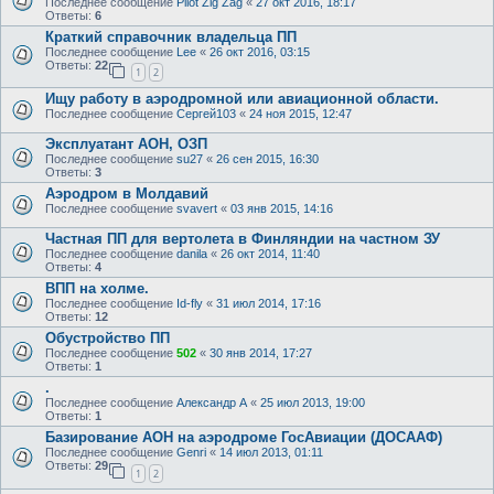
Последнее сообщение
Pilot Zig Zag
«
27 окт 2016, 18:17
Ответы:
6
Краткий справочник­ владельца ПП
Последнее сообщение
Lee
«
26 окт 2016, 03:15
Ответы:
22
1
2
Ищу работу в аэродромной или авиационной области.
Последнее сообщение
Сергей103
«
24 ноя 2015, 12:47
Эксплуатант АОН, ОЗП
Последнее сообщение
su27
«
26 сен 2015, 16:30
Ответы:
3
Аэродром в Молдавий
Последнее сообщение
svavert
«
03 янв 2015, 14:16
Частная ПП для вертолета в Финляндии на частном ЗУ
Последнее сообщение
danila
«
26 окт 2014, 11:40
Ответы:
4
ВПП на холме.
Последнее сообщение
Id-fly
«
31 июл 2014, 17:16
Ответы:
12
Обустройство ПП
Последнее сообщение
502
«
30 янв 2014, 17:27
Ответы:
1
.
Последнее сообщение
Александр А
«
25 июл 2013, 19:00
Ответы:
1
Базирование АОН на аэродроме ГосАвиации (ДОСААФ)
Последнее сообщение
Genri
«
14 июл 2013, 01:11
Ответы:
29
1
2