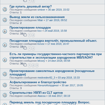
1
2
Где купить дешевый ангар?
Последнее сообщение
smixer
«
30 авг 2019, 15:02
Ответы:
1
Вывод земли из сельхозназначения
Последнее сообщение
Nfair
«
17 авг 2019, 09:52
Ответы:
2
Проектирование площадок
Последнее сообщение
ksv
«
24 май 2019, 15:58
Ответы:
16
1
2
Посадочная площадка вертолёт, промышленный объект.
Последнее сообщение
kvsov
«
17 янв 2019, 16:47
Ответы:
19
1
2
Есть ли примеры государственно-частного партнерства при
строительстве и эксплуатации аэродромов МВЛ/АОН?
Последнее сообщение
leksey
«
14 июл 2018, 00:58
Ответы:
36
1
2
3
Проектирование самолетных аэродромов (посадочные
площадки)
Последнее сообщение
medvedev82_3
«
03 апр 2018, 15:33
Асфальтирование и благоустройство
Последнее сообщение
НачалоКоординат
«
30 авг 2017, 19:05
Ответы:
3
Строительство УВПП из CLT щитов
Последнее сообщение
Atassa
«
16 янв 2017, 00:19
Перевод земель под посадочную площадку. Вопрос.