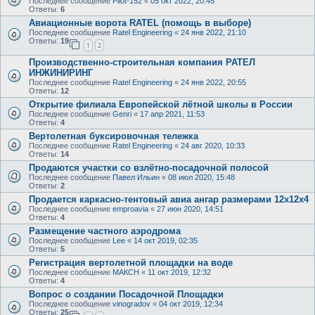
Последнее сообщение
Pilot-152
«
05 окт 2022, 20:45
Ответы:
6
Авиационные ворота RATEL (помощь в выборе)
Последнее сообщение
Ratel Engineering
«
24 янв 2022, 21:10
Ответы:
19
1
2
Производственно-строительная компания РАТЕЛ
ИНЖИНИРИНГ
Последнее сообщение
Ratel Engineering
«
24 янв 2022, 20:55
Ответы:
12
Открытие филиала Европейской лётной школы в России
Последнее сообщение
Genri
«
17 апр 2021, 11:53
Ответы:
4
Вертолетная буксировочная тележка
Последнее сообщение
Ratel Engineering
«
24 авг 2020, 10:33
Ответы:
14
Продаются участки со взлётно-посадочной полосой
Последнее сообщение
Павел Ильин
«
08 июл 2020, 15:48
Ответы:
2
Продается каркасно-тентовый авиа ангар размерами 12х12х4
Последнее сообщение
emproavia
«
27 июн 2020, 14:51
Ответы:
4
Размещение частного аэродрома
Последнее сообщение
Lee
«
14 окт 2019, 02:35
Ответы:
5
Регистрация вертолетной площадки на воде
Последнее сообщение
МАКСН
«
11 окт 2019, 12:32
Ответы:
4
Вопрос о создании Посадочной Площадки
Последнее сообщение
vinogradov
«
04 окт 2019, 12:34
Ответы:
25