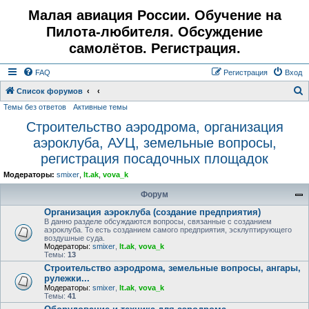
Малая авиация России. Обучение на
Пилота-любителя. Обсуждение
самолётов. Регистрация.
FAQ
Регистрация
Вход
Список форумов
Темы без ответов
Активные темы
о
Строительство аэродрома, организация
и
аэроклуба, АУЦ, земельные вопросы,
с
регистрация посадочных площадок
к
Модераторы:
smixer
,
lt.ak
,
vova_k
Форум
Организация аэроклуба (создание предприятия)
В данно разделе обсуждаются вопросы, связанные с созданием
аэроклуба. То есть созданием самого предприятия, эсклуптирующего
воздушные суда.
Модераторы:
smixer
,
lt.ak
,
vova_k
Темы:
13
Строительство аэродрома, земельные вопросы, ангары,
рулежки...
Модераторы:
smixer
,
lt.ak
,
vova_k
Темы:
41