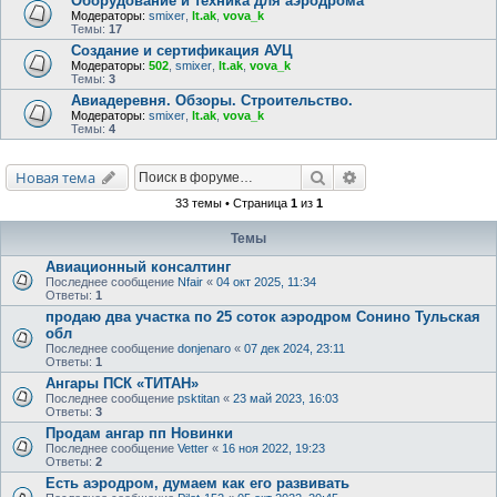
Оборудование и техника для аэродрома
Модераторы:
smixer
,
lt.ak
,
vova_k
Темы:
17
Создание и сертификация АУЦ
Модераторы:
502
,
smixer
,
lt.ak
,
vova_k
Темы:
3
Авиадеревня. Обзоры. Строительство.
Модераторы:
smixer
,
lt.ak
,
vova_k
Темы:
4
Поиск
Расширенный поис
Новая тема
33 темы • Страница
1
из
1
Темы
Авиационный консалтинг
Последнее сообщение
Nfair
«
04 окт 2025, 11:34
Ответы:
1
продаю два участка по 25 соток аэродром Сонино Тульская
обл
Последнее сообщение
donjenaro
«
07 дек 2024, 23:11
Ответы:
1
Ангары ПСК «ТИТАН»
Последнее сообщение
psktitan
«
23 май 2023, 16:03
Ответы:
3
Продам ангар пп Новинки
Последнее сообщение
Vetter
«
16 ноя 2022, 19:23
Ответы:
2
Есть аэродром, думаем как его развивать