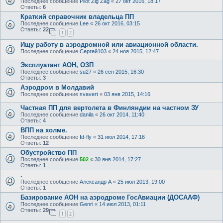
Последнее сообщение
Pilot Zig Zag
«
27 окт 2016, 18:17
Ответы:
6
Краткий справочник­ владельца ПП
Последнее сообщение
Lee
«
26 окт 2016, 03:15
Ответы:
22
1
2
Ищу работу в аэродромной или авиационной области.
Последнее сообщение
Сергей103
«
24 ноя 2015, 12:47
Эксплуатант АОН, ОЗП
Последнее сообщение
su27
«
26 сен 2015, 16:30
Ответы:
3
Аэродром в Молдавий
Последнее сообщение
svavert
«
03 янв 2015, 14:16
Частная ПП для вертолета в Финляндии на частном ЗУ
Последнее сообщение
danila
«
26 окт 2014, 11:40
Ответы:
4
ВПП на холме.
Последнее сообщение
Id-fly
«
31 июл 2014, 17:16
Ответы:
12
Обустройство ПП
Последнее сообщение
502
«
30 янв 2014, 17:27
Ответы:
1
.
Последнее сообщение
Александр А
«
25 июл 2013, 19:00
Ответы:
1
Базирование АОН на аэродроме ГосАвиации (ДОСААФ)
Последнее сообщение
Genri
«
14 июл 2013, 01:11
Ответы:
29
1
2