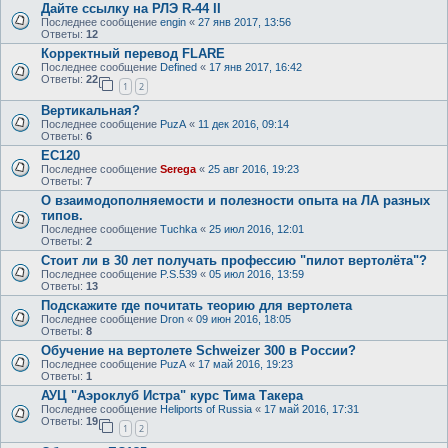
Дайте ссылку на РЛЭ R-44 II
Последнее сообщение
engin
«
27 янв 2017, 13:56
Ответы:
12
Корректный перевод FLARE
Последнее сообщение
Defined
«
17 янв 2017, 16:42
Ответы:
22
1
2
Вертикальная?
Последнее сообщение
PuzA
«
11 дек 2016, 09:14
Ответы:
6
EC120
Последнее сообщение
Serega
«
25 авг 2016, 19:23
Ответы:
7
О взаимодополняемости и полезности опыта на ЛА разных
типов.
Последнее сообщение
Tuchka
«
25 июл 2016, 12:01
Ответы:
2
Стоит ли в 30 лет получать профессию "пилот вертолёта"?
Последнее сообщение
P.S.539
«
05 июл 2016, 13:59
Ответы:
13
Подскажите где почитать теорию для вертолета
Последнее сообщение
Dron
«
09 июн 2016, 18:05
Ответы:
8
Обучение на вертолете Schweizer 300 в России?
Последнее сообщение
PuzA
«
17 май 2016, 19:23
Ответы:
1
АУЦ "Аэроклуб Истра" курс Тима Такера
Последнее сообщение
Heliports of Russia
«
17 май 2016, 17:31
Ответы:
19
1
2