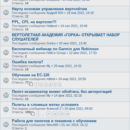
Ответы:
14
Научу основам управления вертолётом
Последнее сообщение
Андрей 834
«
18 янв 2022, 19:18
Ответы:
12
PPL, CPL на вертолет?!
Последнее сообщение
Holland
«
14 сен 2021, 19:46
Ответы:
14
ВЕРТОЛЕТНАЯ АКАДЕМИЯ «ГОРКА» ОТКРЫВАЕТ НАБОР
СЛУШАТЕЛЕЙ
Последнее сообщение
Gorka
«
20 июл 2021, 13:46
Бесплатный вебинар по Garmin для Robinson
Последнее сообщение
HeliCo Group
«
22 июн 2021, 17:33
Ответы:
2
Ошибка пилота?
Последнее сообщение
Ifly
«
29 мар 2021, 19:32
Ответы:
14
Обучение на ЕС-120
Последнее сообщение
milheli
«
24 мар 2021, 20:59
Ответы:
77
1
2
3
4
5
6
Пилот-экзаменатор может обойтись без авторотаций
Последнее сообщение
Ifly
«
14 фев 2021, 02:16
Ответы:
12
Полеты в сложных метео условиях
Последнее сообщение
Алексей 2
«
03 фев 2021, 09:03
Ответы:
198
1
11
12
13
14
…
Работа для пилотов и техников с обучением
Последнее сообщение
Nino495
«
01 окт 2019, 16:12
Ответы:
1