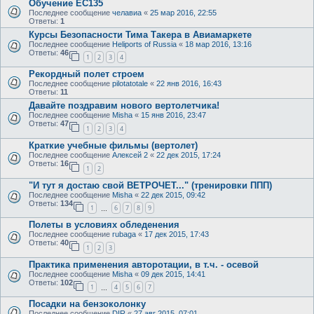
Обучение EC135
Последнее сообщение
челавиа
«
25 мар 2016, 22:55
Ответы:
1
Курсы Безопасности Тима Такера в Авиамаркете
Последнее сообщение
Heliports of Russia
«
18 мар 2016, 13:16
Ответы:
46
1
2
3
4
Рекордный полет строем
Последнее сообщение
pilotatotale
«
22 янв 2016, 16:43
Ответы:
11
Давайте поздравим нового вертолетчика!
Последнее сообщение
Misha
«
15 янв 2016, 23:47
Ответы:
47
1
2
3
4
Краткие учебные фильмы (вертолет)
Последнее сообщение
Алексей 2
«
22 дек 2015, 17:24
Ответы:
16
1
2
"И тут я достаю свой ВЕТРОЧЕТ..." (тренировки ППП)
Последнее сообщение
Misha
«
22 дек 2015, 09:42
Ответы:
134
1
6
7
8
9
…
Полеты в условиях обледенения
Последнее сообщение
rubaga
«
17 дек 2015, 17:43
Ответы:
40
1
2
3
Практика применения авторотации, в т.ч. - осевой
Последнее сообщение
Misha
«
09 дек 2015, 14:41
Ответы:
102
1
4
5
6
7
…
Посадки на бензоколонку
Последнее сообщение
DIR
«
27 авг 2015, 07:01