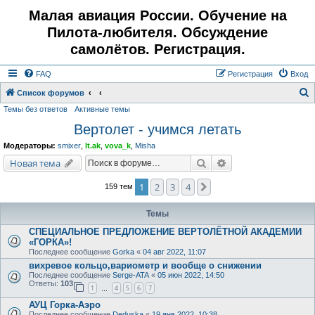
Малая авиация России. Обучение на
Пилота-любителя. Обсуждение
самолётов. Регистрация.
FAQ
Регистрация
Вход
Список форумов
Темы без ответов
Активные темы
о
Вертолет - учимся летать
и
с
Модераторы:
smixer
,
lt.ak
,
vova_k
,
Misha
к
Поиск
Расширенный поис
Новая тема
1
2
3
4
След.
159 тем
Темы
СПЕЦИАЛЬНОЕ ПРЕДЛОЖЕНИЕ ВЕРТОЛЁТНОЙ АКАДЕМИИ
«ГОРКА»!
Последнее сообщение
Gorka
«
04 авг 2022, 11:07
вихревое кольцо,вариометр и вообще о снижении
Последнее сообщение
Serge-ATA
«
05 июн 2022, 14:50
Ответы:
103
1
4
5
6
7
…
АУЦ Горка-Аэро
Последнее сообщение
Deduska
«
19 янв 2022, 10:38