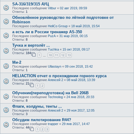
SA-316/319/315 АУЦ
Последнее сообщение
Vitbur
«
02 авг 2019, 09:59
Ответы:
1
Обновлённое руководство по лётной подготовке от
Robinson
Последнее сообщение
HeliCo Group
«
18 май 2019, 15:54
а есть ли в России тренажер AS-350
Последнее сообщение
PuzA
«
31 мар 2019, 00:15
Ответы:
8
Тучка и вертолёт ...
Последнее сообщение
Tuchka
«
15 окт 2018, 09:17
Ответы:
184
1
10
11
12
13
…
Ми-2
Последнее сообщение
Ullastayn
«
09 сен 2018, 15:42
Ответы:
1
HELIACTION отчет о прохождении горного курса
Последнее сообщение
Алексей 2
«
08 май 2018, 13:39
Ответы:
21
1
2
Обучение(переподготовка) на Bell 206В
Последнее сообщение
Technolog
«
24 янв 2018, 20:33
Ответы:
8
Флаги, колдуны, тенты ...
Последнее сообщение
Алексей 2
«
29 ноя 2017, 12:05
Ответы:
3
Обсудим пилотирование R44?
Последнее сообщение
trapper
«
29 янв 2017, 14:47
Ответы:
44
1
2
3