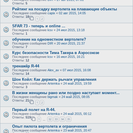
Ответы:
5
Рейтинг на посадку вертолета на плавающие объекты
Последнее сообщение
capix
«
02 авг 2015, 14:05
Ответы:
18
1
2
SFAR 73 - теперь и online ...
Последнее сообщение
ksv
«
24 июл 2015, 13:18
Ответы:
1
обучение на одноместном вертолете?
Последнее сообщение
DIR
«
20 июл 2015, 21:37
Ответы:
7
Курс безопасности Тима Такера в Аэросоюзе
Последнее сообщение
ksv
«
16 июл 2015, 16:21
Ответы:
12
тренажёр R-44
Последнее сообщение
Alex_av
«
07 июл 2015, 16:08
Ответы:
14
Шон Койл: Как держать рычаги управления
Последнее сообщение
Artemka
«
24 май 2015, 19:59
Ответы:
3
В жизни женщины рано или поздно наступает момент...
Последнее сообщение
bigmak
«
24 май 2015, 08:05
Ответы:
21
1
2
Первый полет на R-44.
Последнее сообщение
Artemka
«
24 май 2015, 00:12
Ответы:
519
1
32
33
34
35
…
Опыт пилота вертолета и ограничения
Последнее сообщение
Artemka
«
23 май 2015, 20:47