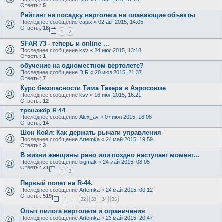
Ответы:
5
Рейтинг на посадку вертолета на плавающие объекты
Последнее сообщение
capix
«
02 авг 2015, 14:05
Ответы:
18
1
2
SFAR 73 - теперь и online ...
Последнее сообщение
ksv
«
24 июл 2015, 13:18
Ответы:
1
обучение на одноместном вертолете?
Последнее сообщение
DIR
«
20 июл 2015, 21:37
Ответы:
7
Курс безопасности Тима Такера в Аэросоюзе
Последнее сообщение
ksv
«
16 июл 2015, 16:21
Ответы:
12
тренажёр R-44
Последнее сообщение
Alex_av
«
07 июл 2015, 16:08
Ответы:
14
Шон Койл: Как держать рычаги управления
Последнее сообщение
Artemka
«
24 май 2015, 19:59
Ответы:
3
В жизни женщины рано или поздно наступает момент...
Последнее сообщение
bigmak
«
24 май 2015, 08:05
Ответы:
21
1
2
Первый полет на R-44.
Последнее сообщение
Artemka
«
24 май 2015, 00:12
Ответы:
519
1
32
33
34
35
…
Опыт пилота вертолета и ограничения
Последнее сообщение
Artemka
«
23 май 2015, 20:47