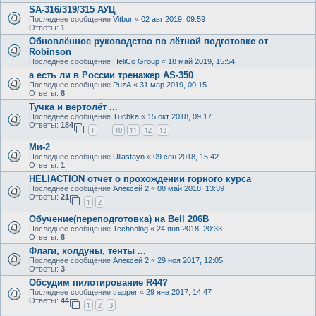
SA-316/319/315 АУЦ
Последнее сообщение
Vitbur
«
02 авг 2019, 09:59
Ответы:
1
Обновлённое руководство по лётной подготовке от
Robinson
Последнее сообщение
HeliCo Group
«
18 май 2019, 15:54
а есть ли в России тренажер AS-350
Последнее сообщение
PuzA
«
31 мар 2019, 00:15
Ответы:
8
Тучка и вертолёт ...
Последнее сообщение
Tuchka
«
15 окт 2018, 09:17
Ответы:
184
1
10
11
12
13
…
Ми-2
Последнее сообщение
Ullastayn
«
09 сен 2018, 15:42
Ответы:
1
HELIACTION отчет о прохождении горного курса
Последнее сообщение
Алексей 2
«
08 май 2018, 13:39
Ответы:
21
1
2
Обучение(переподготовка) на Bell 206В
Последнее сообщение
Technolog
«
24 янв 2018, 20:33
Ответы:
8
Флаги, колдуны, тенты ...
Последнее сообщение
Алексей 2
«
29 ноя 2017, 12:05
Ответы:
3
Обсудим пилотирование R44?
Последнее сообщение
trapper
«
29 янв 2017, 14:47
Ответы:
44
1
2
3