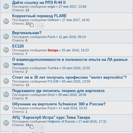
Дайте ссылку на РЛЭ R-44 II
Последнее сообщение
engin
«
27 янв 2017, 13:56
Ответы:
12
Корректный перевод FLARE
Последнее сообщение
Defined
«
17 янв 2017, 16:42
Ответы:
22
1
2
Вертикальная?
Последнее сообщение
PuzA
«
11 дек 2016, 09:14
Ответы:
6
EC120
Последнее сообщение
Serega
«
25 авг 2016, 19:23
Ответы:
7
О взаимодополняемости и полезности опыта на ЛА разных
типов.
Последнее сообщение
Tuchka
«
25 июл 2016, 12:01
Ответы:
2
Стоит ли в 30 лет получать профессию "пилот вертолёта"?
Последнее сообщение
P.S.539
«
05 июл 2016, 13:59
Ответы:
13
Подскажите где почитать теорию для вертолета
Последнее сообщение
Dron
«
09 июн 2016, 18:05
Ответы:
8
Обучение на вертолете Schweizer 300 в России?
Последнее сообщение
PuzA
«
17 май 2016, 19:23
Ответы:
1
АУЦ "Аэроклуб Истра" курс Тима Такера
Последнее сообщение
Heliports of Russia
«
17 май 2016, 17:31
Ответы:
19
1
2