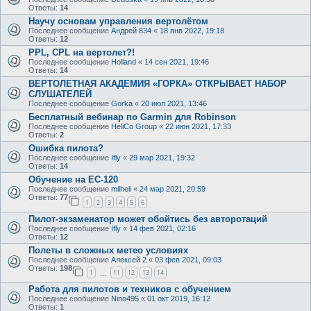
Ответы:
14
Научу основам управления вертолётом
Последнее сообщение
Андрей 834
«
18 янв 2022, 19:18
Ответы:
12
PPL, CPL на вертолет?!
Последнее сообщение
Holland
«
14 сен 2021, 19:46
Ответы:
14
ВЕРТОЛЕТНАЯ АКАДЕМИЯ «ГОРКА» ОТКРЫВАЕТ НАБОР
СЛУШАТЕЛЕЙ
Последнее сообщение
Gorka
«
20 июл 2021, 13:46
Бесплатный вебинар по Garmin для Robinson
Последнее сообщение
HeliCo Group
«
22 июн 2021, 17:33
Ответы:
2
Ошибка пилота?
Последнее сообщение
Ifly
«
29 мар 2021, 19:32
Ответы:
14
Обучение на ЕС-120
Последнее сообщение
milheli
«
24 мар 2021, 20:59
Ответы:
77
1
2
3
4
5
6
Пилот-экзаменатор может обойтись без авторотаций
Последнее сообщение
Ifly
«
14 фев 2021, 02:16
Ответы:
12
Полеты в сложных метео условиях
Последнее сообщение
Алексей 2
«
03 фев 2021, 09:03
Ответы:
198
1
11
12
13
14
…
Работа для пилотов и техников с обучением
Последнее сообщение
Nino495
«
01 окт 2019, 16:12
Ответы:
1