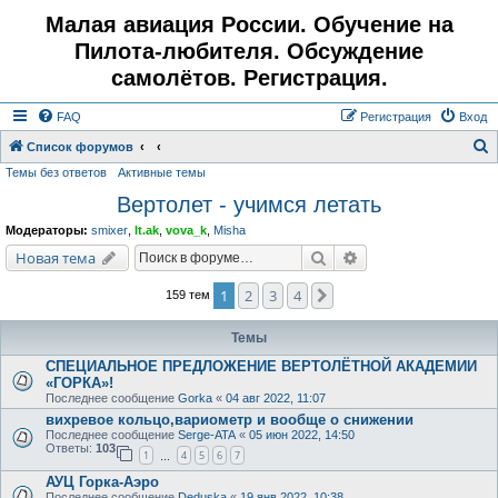
Малая авиация России. Обучение на
Пилота-любителя. Обсуждение
самолётов. Регистрация.
FAQ
Регистрация
Вход
Список форумов
Темы без ответов
Активные темы
о
Вертолет - учимся летать
и
с
Модераторы:
smixer
,
lt.ak
,
vova_k
,
Misha
к
Поиск
Расширенный поис
Новая тема
1
2
3
4
След.
159 тем
Темы
СПЕЦИАЛЬНОЕ ПРЕДЛОЖЕНИЕ ВЕРТОЛЁТНОЙ АКАДЕМИИ
«ГОРКА»!
Последнее сообщение
Gorka
«
04 авг 2022, 11:07
вихревое кольцо,вариометр и вообще о снижении
Последнее сообщение
Serge-ATA
«
05 июн 2022, 14:50
Ответы:
103
1
4
5
6
7
…
АУЦ Горка-Аэро
Последнее сообщение
Deduska
«
19 янв 2022, 10:38