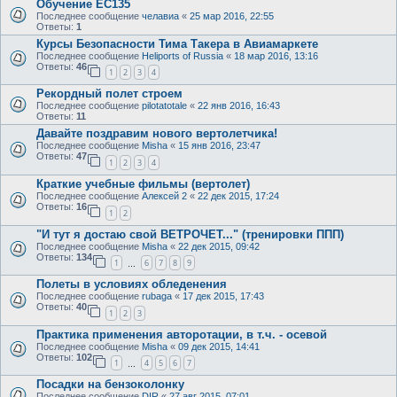
Обучение EC135
Последнее сообщение
челавиа
«
25 мар 2016, 22:55
Ответы:
1
Курсы Безопасности Тима Такера в Авиамаркете
Последнее сообщение
Heliports of Russia
«
18 мар 2016, 13:16
Ответы:
46
1
2
3
4
Рекордный полет строем
Последнее сообщение
pilotatotale
«
22 янв 2016, 16:43
Ответы:
11
Давайте поздравим нового вертолетчика!
Последнее сообщение
Misha
«
15 янв 2016, 23:47
Ответы:
47
1
2
3
4
Краткие учебные фильмы (вертолет)
Последнее сообщение
Алексей 2
«
22 дек 2015, 17:24
Ответы:
16
1
2
"И тут я достаю свой ВЕТРОЧЕТ..." (тренировки ППП)
Последнее сообщение
Misha
«
22 дек 2015, 09:42
Ответы:
134
1
6
7
8
9
…
Полеты в условиях обледенения
Последнее сообщение
rubaga
«
17 дек 2015, 17:43
Ответы:
40
1
2
3
Практика применения авторотации, в т.ч. - осевой
Последнее сообщение
Misha
«
09 дек 2015, 14:41
Ответы:
102
1
4
5
6
7
…
Посадки на бензоколонку
Последнее сообщение
DIR
«
27 авг 2015, 07:01