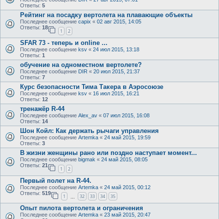
Ответы:
5
Рейтинг на посадку вертолета на плавающие объекты
Последнее сообщение
capix
«
02 авг 2015, 14:05
Ответы:
18
1
2
SFAR 73 - теперь и online ...
Последнее сообщение
ksv
«
24 июл 2015, 13:18
Ответы:
1
обучение на одноместном вертолете?
Последнее сообщение
DIR
«
20 июл 2015, 21:37
Ответы:
7
Курс безопасности Тима Такера в Аэросоюзе
Последнее сообщение
ksv
«
16 июл 2015, 16:21
Ответы:
12
тренажёр R-44
Последнее сообщение
Alex_av
«
07 июл 2015, 16:08
Ответы:
14
Шон Койл: Как держать рычаги управления
Последнее сообщение
Artemka
«
24 май 2015, 19:59
Ответы:
3
В жизни женщины рано или поздно наступает момент...
Последнее сообщение
bigmak
«
24 май 2015, 08:05
Ответы:
21
1
2
Первый полет на R-44.
Последнее сообщение
Artemka
«
24 май 2015, 00:12
Ответы:
519
1
32
33
34
35
…
Опыт пилота вертолета и ограничения
Последнее сообщение
Artemka
«
23 май 2015, 20:47