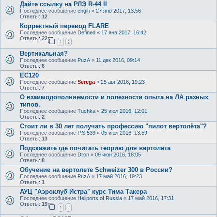
Дайте ссылку на РЛЭ R-44 II
Последнее сообщение
engin
«
27 янв 2017, 13:56
Ответы:
12
Корректный перевод FLARE
Последнее сообщение
Defined
«
17 янв 2017, 16:42
Ответы:
22
1
2
Вертикальная?
Последнее сообщение
PuzA
«
11 дек 2016, 09:14
Ответы:
6
EC120
Последнее сообщение
Serega
«
25 авг 2016, 19:23
Ответы:
7
О взаимодополняемости и полезности опыта на ЛА разных
типов.
Последнее сообщение
Tuchka
«
25 июл 2016, 12:01
Ответы:
2
Стоит ли в 30 лет получать профессию "пилот вертолёта"?
Последнее сообщение
P.S.539
«
05 июл 2016, 13:59
Ответы:
13
Подскажите где почитать теорию для вертолета
Последнее сообщение
Dron
«
09 июн 2016, 18:05
Ответы:
8
Обучение на вертолете Schweizer 300 в России?
Последнее сообщение
PuzA
«
17 май 2016, 19:23
Ответы:
1
АУЦ "Аэроклуб Истра" курс Тима Такера
Последнее сообщение
Heliports of Russia
«
17 май 2016, 17:31
Ответы:
19
1
2