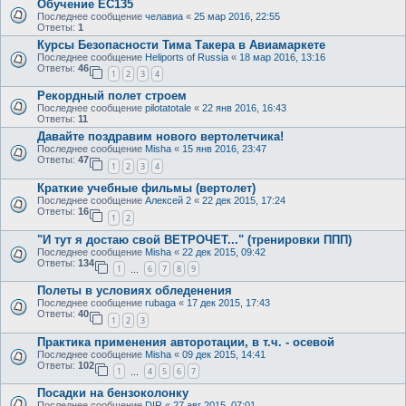
Обучение EC135
Последнее сообщение
челавиа
«
25 мар 2016, 22:55
Ответы:
1
Курсы Безопасности Тима Такера в Авиамаркете
Последнее сообщение
Heliports of Russia
«
18 мар 2016, 13:16
Ответы:
46
1
2
3
4
Рекордный полет строем
Последнее сообщение
pilotatotale
«
22 янв 2016, 16:43
Ответы:
11
Давайте поздравим нового вертолетчика!
Последнее сообщение
Misha
«
15 янв 2016, 23:47
Ответы:
47
1
2
3
4
Краткие учебные фильмы (вертолет)
Последнее сообщение
Алексей 2
«
22 дек 2015, 17:24
Ответы:
16
1
2
"И тут я достаю свой ВЕТРОЧЕТ..." (тренировки ППП)
Последнее сообщение
Misha
«
22 дек 2015, 09:42
Ответы:
134
1
6
7
8
9
…
Полеты в условиях обледенения
Последнее сообщение
rubaga
«
17 дек 2015, 17:43
Ответы:
40
1
2
3
Практика применения авторотации, в т.ч. - осевой
Последнее сообщение
Misha
«
09 дек 2015, 14:41
Ответы:
102
1
4
5
6
7
…
Посадки на бензоколонку
Последнее сообщение
DIR
«
27 авг 2015, 07:01