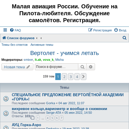
Малая авиация России. Обучение на
Пилота-любителя. Обсуждение
самолётов. Регистрация.
FAQ
Регистрация
Вход
Список форумов
Темы без ответов
Активные темы
о
Вертолет - учимся летать
и
с
Модераторы:
smixer
,
lt.ak
,
vova_k
,
Misha
к
Поиск
Расширенный поис
Новая тема
1
2
3
4
След.
159 тем
Темы
СПЕЦИАЛЬНОЕ ПРЕДЛОЖЕНИЕ ВЕРТОЛЁТНОЙ АКАДЕМИИ
«ГОРКА»!
Последнее сообщение
Gorka
«
04 авг 2022, 11:07
вихревое кольцо,вариометр и вообще о снижении
Последнее сообщение
Serge-ATA
«
05 июн 2022, 14:50
Ответы:
103
1
4
5
6
7
…
АУЦ Горка-Аэро
Последнее сообщение
Deduska
«
19 янв 2022, 10:38