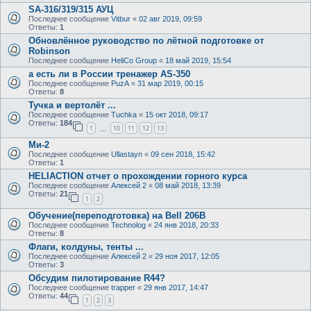
SA-316/319/315 АУЦ
Последнее сообщение
Vitbur
«
02 авг 2019, 09:59
Ответы:
1
Обновлённое руководство по лётной подготовке от
Robinson
Последнее сообщение
HeliCo Group
«
18 май 2019, 15:54
а есть ли в России тренажер AS-350
Последнее сообщение
PuzA
«
31 мар 2019, 00:15
Ответы:
8
Тучка и вертолёт ...
Последнее сообщение
Tuchka
«
15 окт 2018, 09:17
Ответы:
184
1
10
11
12
13
…
Ми-2
Последнее сообщение
Ullastayn
«
09 сен 2018, 15:42
Ответы:
1
HELIACTION отчет о прохождении горного курса
Последнее сообщение
Алексей 2
«
08 май 2018, 13:39
Ответы:
21
1
2
Обучение(переподготовка) на Bell 206В
Последнее сообщение
Technolog
«
24 янв 2018, 20:33
Ответы:
8
Флаги, колдуны, тенты ...
Последнее сообщение
Алексей 2
«
29 ноя 2017, 12:05
Ответы:
3
Обсудим пилотирование R44?
Последнее сообщение
trapper
«
29 янв 2017, 14:47
Ответы:
44
1
2
3