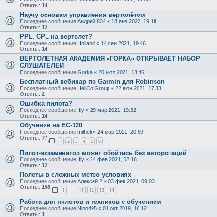
Ответы:
14
Научу основам управления вертолётом
Последнее сообщение
Андрей 834
«
18 янв 2022, 19:18
Ответы:
12
PPL, CPL на вертолет?!
Последнее сообщение
Holland
«
14 сен 2021, 19:46
Ответы:
14
ВЕРТОЛЕТНАЯ АКАДЕМИЯ «ГОРКА» ОТКРЫВАЕТ НАБОР
СЛУШАТЕЛЕЙ
Последнее сообщение
Gorka
«
20 июл 2021, 13:46
Бесплатный вебинар по Garmin для Robinson
Последнее сообщение
HeliCo Group
«
22 июн 2021, 17:33
Ответы:
2
Ошибка пилота?
Последнее сообщение
Ifly
«
29 мар 2021, 19:32
Ответы:
14
Обучение на ЕС-120
Последнее сообщение
milheli
«
24 мар 2021, 20:59
Ответы:
77
1
2
3
4
5
6
Пилот-экзаменатор может обойтись без авторотаций
Последнее сообщение
Ifly
«
14 фев 2021, 02:16
Ответы:
12
Полеты в сложных метео условиях
Последнее сообщение
Алексей 2
«
03 фев 2021, 09:03
Ответы:
198
1
11
12
13
14
…
Работа для пилотов и техников с обучением
Последнее сообщение
Nino495
«
01 окт 2019, 16:12
Ответы:
1