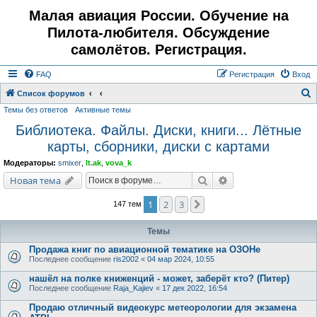
Малая авиация России. Обучение на
Пилота-любителя. Обсуждение
самолётов. Регистрация.
FAQ
Регистрация
Вход
Список форумов
Темы без ответов
Активные темы
о
Библиотека. Файлы. Диски, книги... Лётные
и
карты, сборники, диски с картами
с
к
Модераторы:
smixer
,
lt.ak
,
vova_k
Поиск
Расширенный поис
Новая тема
1
2
3
След.
147 тем
Темы
Продажа книг по авиационной тематике на ОЗОНе
Последнее сообщение
ris2002
«
04 мар 2024, 10:55
нашёл на полке книженций - может, заберёт кто? (Питер)
Последнее сообщение
Raja_Kajiev
«
17 дек 2022, 16:54
Продаю отличный видеокурс метеорологии для экзамена