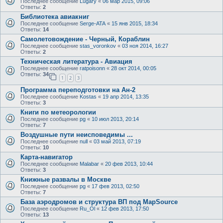
Последнее сообщение
Lugary
«
06 мар 2015, 09:06
Ответы:
2
Библиотека авиакниг
Последнее сообщение
Serge-ATA
«
15 янв 2015, 18:34
Ответы:
14
Самолетовождение - Черный, Кораблин
Последнее сообщение
stas_voronkov
«
03 ноя 2014, 16:27
Ответы:
2
Техническая литература - Авиация
Последнее сообщение
ratpoisonn
«
28 окт 2014, 00:05
Ответы:
34
1
2
3
Программа переподготовки на Ан-2
Последнее сообщение
Kostas
«
19 апр 2014, 13:35
Ответы:
3
Книги по метеорологии
Последнее сообщение
pg
«
10 июл 2013, 20:14
Ответы:
7
Воздушные пути неисповедимы ...
Последнее сообщение
null
«
03 май 2013, 07:19
Ответы:
10
Карта-навигатор
Последнее сообщение
Malabar
«
20 фев 2013, 10:44
Ответы:
3
Книжные развалы в Москве
Последнее сообщение
pg
«
17 фев 2013, 02:50
Ответы:
7
База аэродромов и структура ВП под MapSource
Последнее сообщение
Ru_Ol
«
12 фев 2013, 17:50
Ответы:
13