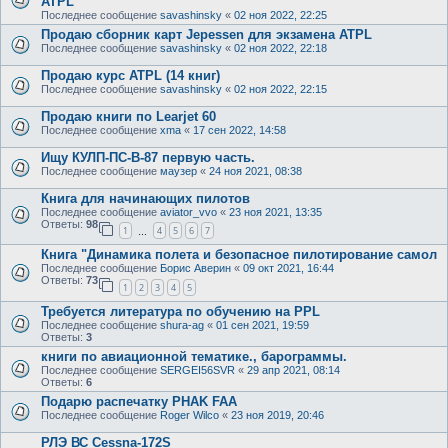
ATPL
Последнее сообщение
savashinsky
«
02 ноя 2022, 22:25
Продаю сборник карт Jepessen для экзамена ATPL
Последнее сообщение
savashinsky
«
02 ноя 2022, 22:18
Продаю курс ATPL (14 книг)
Последнее сообщение
savashinsky
«
02 ноя 2022, 22:15
Продаю книги по Learjet 60
Последнее сообщение
xma
«
17 сен 2022, 14:58
Ищу КУЛП-ПС-В-87 первую часть.
Последнее сообщение
маузер
«
24 ноя 2021, 08:38
Книга для начинающих пилотов
Последнее сообщение
aviator_vvo
«
23 ноя 2021, 13:35
Ответы:
98
1
4
5
6
7
…
Книга "Динамика полета и безопасное пилотирование самол
Последнее сообщение
Борис Аверин
«
09 окт 2021, 16:44
Ответы:
73
1
2
3
4
5
Требуется литература по обучению на PPL
Последнее сообщение
shura-ag
«
01 сен 2021, 19:59
Ответы:
3
книги по авиационной тематике., барограммы.
Последнее сообщение
SERGEI56SVR
«
29 апр 2021, 08:14
Ответы:
6
Подарю распечатку PHAK FAA
Последнее сообщение
Roger Wilco
«
23 ноя 2019, 20:46
РЛЭ ВС Cessna-172S