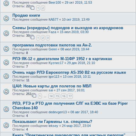
Последнее сообщение
Beer100
«
29 окт 2019, 11:53
Ответы:
22
1
2
Продаю книги
Последнее сообщение
КАБ77
«
10 окт 2019, 13:49
Схемы (коридоры) подходов и выходов из аэродромов
Последнее сообщение
Faza
«
15 июл 2019, 03:30
Ответы:
30
1
2
3
программа подготовки пилотов на Ан-2.
Последнее сообщение
Genri
«
08 июл 2019, 19:44
Ответы:
8
РЛЭ ЯК-12 с двигателем М-11ФР 1952 г в картинках
Последнее сообщение
Kyznec17
«
29 дек 2018, 21:10
Ответы:
7
Очень надо РЛЭ Еврокоптер AS-350 B2 на русском языке
Последнее сообщение
igor113
«
13 сен 2018, 10:11
Ответы:
11
ЦАИ: Новые карты для полетов по МВЛ
Последнее сообщение
sai
«
27 сен 2017, 16:01
Ответы:
251
1
14
15
16
17
…
РЛЭ, РТЭ и РТО для получения СЛГ на ЕЭВС на базе Piper
Cherokee-140
Последнее сообщение
dedevgen13
«
08 авг 2017, 18:40
Ответы:
4
Показывают ли Гармины т.н. спецзоны?
Последнее сообщение
leksey
«
24 мар 2017, 23:04
Ответы:
4
Книга "Практическое руководство для частных пилотов"