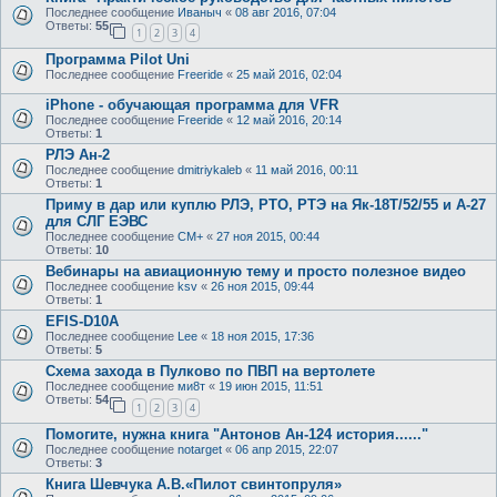
Последнее сообщение
Иваныч
«
08 авг 2016, 07:04
Ответы:
55
1
2
3
4
Программа Pilot Uni
Последнее сообщение
Freeride
«
25 май 2016, 02:04
iPhone - обучающая программа для VFR
Последнее сообщение
Freeride
«
12 май 2016, 20:14
Ответы:
1
РЛЭ Ан-2
Последнее сообщение
dmitriykaleb
«
11 май 2016, 00:11
Ответы:
1
Приму в дар или куплю РЛЭ, РТО, РТЭ на Як-18Т/52/55 и А-27
для СЛГ ЕЭВС
Последнее сообщение
CM+
«
27 ноя 2015, 00:44
Ответы:
10
Вебинары на авиационную тему и просто полезное видео
Последнее сообщение
ksv
«
26 ноя 2015, 09:44
Ответы:
1
EFIS-D10A
Последнее сообщение
Lee
«
18 ноя 2015, 17:36
Ответы:
5
Схема захода в Пулково по ПВП на вертолете
Последнее сообщение
ми8т
«
19 июн 2015, 11:51
Ответы:
54
1
2
3
4
Помогите, нужна книга "Антонов Ан-124 история......"
Последнее сообщение
notarget
«
06 апр 2015, 22:07
Ответы:
3
Книга Шевчука А.В.«Пилот свинтопруля»