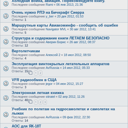
Холодная война, авиация. Порекомендуйте книгу.
Последнее сообщение
Rami
«
06 янв 2013, 21:36
Очень нужно РЛЭ на Бичкрафт Сиерра
Последнее сообщение
y_ber
«
20 дек 2012, 01:53
Ответы:
1
Маршрутные карты Авиакоминфо - сообщить об ошибке
Последнее сообщение
Navigator MVL
«
30 авг 2012, 13:41
Ответы:
5
Структура и содержание книги ЛЕТАЕМ БЕЗОПАСНО
Последнее сообщение
Аверин Борис
«
26 авг 2012, 08:37
Ответы:
12
Вертолетчикам
Последнее сообщение
Алексей 2
«
18 июл 2012, 08:50
Ответы:
4
Эксплуатация винтокрылых летательных аппаратов
Последнее сообщение
AvRussia
«
14 июл 2012, 05:33
Ответы:
15
1
2
VFR радиообмен в СЩА
Последнее сообщение
jegor
«
04 июн 2012, 15:27
Ответы:
3
Электронная летная книжка
Последнее сообщение
stiratel
«
02 апр 2012, 11:26
Ответы:
40
1
2
3
Учебник по полетам на гидросамолетах и самолетах на
лыжах
Последнее сообщение
AvRussia
«
09 фев 2012, 22:30
Ответы:
14
АОС для ЯК-18Т