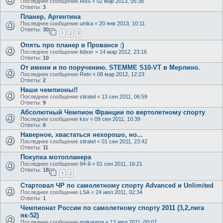
Последнее сообщение
ANS
«
02 мар 2013, 05:38
Ответы:
3
Планер, Аргентина
Последнее сообщение
umka
«
20 янв 2013, 10:11
Ответы:
30
1
2
3
Опять про планер в Провансе :)
Последнее сообщение
Itdxer
«
14 мар 2012, 23:16
Ответы:
10
От имени и по поручению. STEMME S10-VT в Мерлино.
Последнее сообщение
Retn
«
08 мар 2012, 12:23
Ответы:
2
Наши чемпионы!!
Последнее сообщение
stiratel
«
13 сен 2011, 06:59
Ответы:
9
Абсолютный Чемпион Франции по вертолетному спорту
Последнее сообщение
ksv
«
09 сен 2011, 10:39
Ответы:
6
Наверное, хвастаться нехорошо, но...
Последнее сообщение
stiratel
«
01 сен 2011, 23:42
Ответы:
11
Покупка мотопланера
Последнее сообщение
94-й
«
01 сен 2011, 16:21
Ответы:
18
1
2
Стартовал ЧР по самолетному спорту Advanced и Unlimited
Последнее сообщение
LSA
«
24 июл 2011, 02:34
Ответы:
1
Чемпионат России по самолетному спорту 2011 (3,2,лига
як-52)
Последнее сообщение
makarena
«
12 июл 2011, 00:07