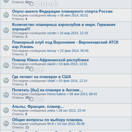
Ответы:
62
1
2
3
4
5
Опрос-анкета Федерации планерного спорта России
Последнее сообщение
leksey
«
05 июн 2014, 00:52
Ответы:
4
Количество планерных аэроклубов в мире. Германия
хороша!!!
Последнее сообщение
rezdm
«
10 мар 2014, 12:18
Ответы:
3
Планерный клуб под Воронежем - Верхнехавский АТСК
аэр.Усмань
Последнее сообщение
leksey
«
22 фев 2014, 00:49
Ответы:
2
Планер Южно-Африканской республике
Последнее сообщение
slackl
«
10 фев 2014, 13:01
Ответы:
22
1
2
Где летают на планерах в США
Последнее сообщение
VladK
«
03 фев 2014, 12:14
Ответы:
5
Полетать [бы] на планере в Англии…
Последнее сообщение
Homo ludens
«
09 ноя 2013, 08:43
Ответы:
28
1
2
Альпы, Франция, планер...
Последнее сообщение
umka
«
28 окт 2013, 23:44
Ответы:
8
Общие вопросы по выбору планера.
Последнее сообщение
94-й
«
14 сен 2013, 00:38
Ответы:
13