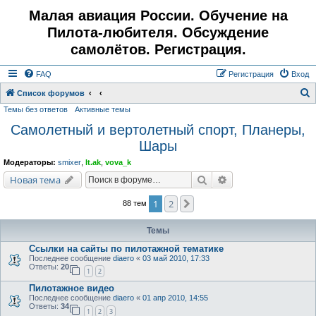
Малая авиация России. Обучение на
Пилота-любителя. Обсуждение
самолётов. Регистрация.
FAQ
Регистрация
Вход
Список форумов
Темы без ответов
Активные темы
о
Самолетный и вертолетный спорт, Планеры,
и
Шары
с
к
Модераторы:
smixer
,
lt.ak
,
vova_k
Поиск
Расширенный поис
Новая тема
1
2
След.
88 тем
Темы
Ссылки на сайты по пилотажной тематике
Последнее сообщение
diaero
«
03 май 2010, 17:33
Ответы:
20
1
2
Пилотажное видео
Последнее сообщение
diaero
«
01 апр 2010, 14:55
Ответы:
34
1
2
3