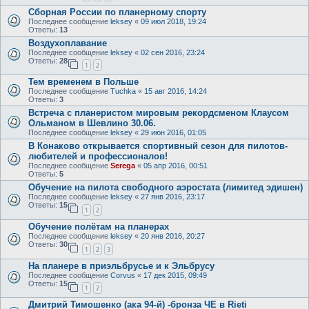
Сборная России по планерному спорту
Последнее сообщение
leksey
«
09 июл 2018, 19:24
Ответы:
13
Воздухоплавание
Последнее сообщение
leksey
«
02 сен 2016, 23:24
Ответы:
28
1
2
Тем временем в Польше
Последнее сообщение
Tuchka
«
15 авг 2016, 14:24
Ответы:
3
Встреча с планеристом мировым рекордсменом Клаусом
Ольманом в Шевлино 30.06.
Последнее сообщение
leksey
«
29 июн 2016, 01:05
В Конаково открывается спортивный сезон для пилотов-
любителей и профессионалов!
Последнее сообщение
Serega
«
05 апр 2016, 00:51
Ответы:
5
Обучение на пилота свободного аэростата (лимитед эдишен)
Последнее сообщение
leksey
«
27 янв 2016, 23:17
Ответы:
15
1
2
Обучение полётам на планерах
Последнее сообщение
leksey
«
20 янв 2016, 20:27
Ответы:
30
1
2
3
На планере в приэльбрусье и к Эльбрусу
Последнее сообщение
Corvus
«
17 дек 2015, 09:49
Ответы:
15
1
2
Дмитрий Тимошенко (ака 94-й) -бронза ЧЕ в Rieti