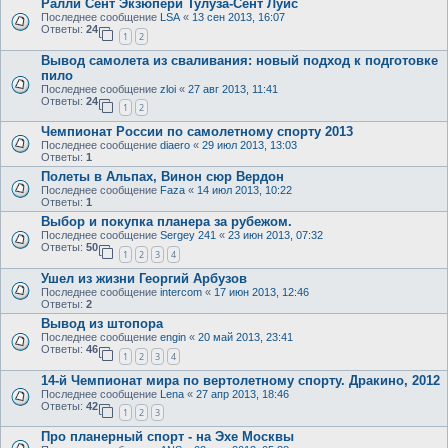
Ралли Сент Экзюпери Тулуза-Сент Луис
Последнее сообщение
LSA
«
13 сен 2013, 16:07
Ответы:
24
1
2
Вывод самолета из сваливания: новый подход к подготовке
пило
Последнее сообщение
zloi
«
27 авг 2013, 11:41
Ответы:
24
1
2
Чемпионат России по самолетному спорту 2013
Последнее сообщение
diaero
«
29 июл 2013, 13:03
Ответы:
1
Полеты в Альпах, Винон сюр Вердон
Последнее сообщение
Faza
«
14 июл 2013, 10:22
Ответы:
1
Выбор и покупка планера за рубежом.
Последнее сообщение
Sergey 241
«
23 июн 2013, 07:32
Ответы:
50
1
2
3
4
Ушел из жизни Георгий Арбузов
Последнее сообщение
intercom
«
17 июн 2013, 12:46
Ответы:
2
Вывод из штопора
Последнее сообщение
engin
«
20 май 2013, 23:41
Ответы:
46
1
2
3
4
14-й Чемпионат мира по вертолетному спорту. Дракино, 2012
Последнее сообщение
Lena
«
27 апр 2013, 18:46
Ответы:
42
1
2
3
Про планерный спорт - на Эхе Москвы