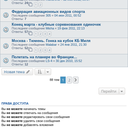
Ответы:
24
1
2
Федерация авиационных видов спорта
Последнее сообщение
305
«
04 июн 2011, 00:52
Ответы:
7
Конец марта - клубные соревнования одиночек
Последнее сообщение
Misha
«
19 фев 2011, 22:13
Ответы:
57
1
2
3
4
Москва - Тюмень. Гонка на кубок КБ Миля
Последнее сообщение
Malabar
«
24 янв 2011, 21:30
Ответы:
52
1
2
3
4
Полетать на планере во Франции...
Последнее сообщение
LS-4
«
30 дек 2010, 15:52
Ответы:
12
Новая тема
1
2
След.
88 тем
Перейти
ПРАВА ДОСТУПА
Вы
не можете
начинать темы
Вы
не можете
отвечать на сообщения
Вы
не можете
редактировать свои сообщения
Вы
не можете
удалять свои сообщения
Вы
не можете
добавлять вложения