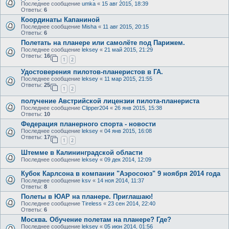
Последнее сообщение
umka
«
15 авг 2015, 18:39
Ответы:
6
Координаты Капаниной
Последнее сообщение
Misha
«
11 авг 2015, 20:15
Ответы:
6
Полетать на планере или самолёте под Парижем.
Последнее сообщение
leksey
«
21 май 2015, 21:29
Ответы:
16
1
2
Удостоверения пилотов-планеристов в ГА.
Последнее сообщение
leksey
«
11 мар 2015, 21:55
Ответы:
25
1
2
получение Австрийской лицензии пилота-планериста
Последнее сообщение
Clipper204
«
26 янв 2015, 15:38
Ответы:
10
Федерация планерного спорта - новости
Последнее сообщение
leksey
«
04 янв 2015, 16:08
Ответы:
17
1
2
Штемме в Калининградской области
Последнее сообщение
leksey
«
09 дек 2014, 12:09
Кубок Карлсона в компании "Аэросоюз" 9 ноября 2014 года
Последнее сообщение
ksv
«
14 ноя 2014, 11:37
Ответы:
8
Полеты в ЮАР на планере. Приглашаю!
Последнее сообщение
Tireless
«
23 сен 2014, 22:40
Ответы:
6
Москва. Обучение полетам на планере? Где?
Последнее сообщение
leksey
«
05 июн 2014, 01:56