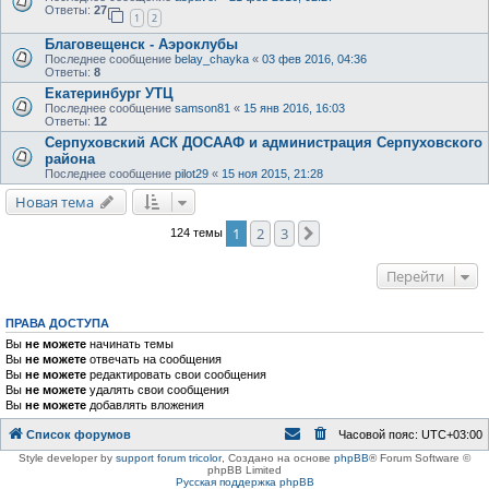
Ответы:
27
1
2
Благовещенск - Аэроклубы
Последнее сообщение
belay_chayka
«
03 фев 2016, 04:36
Ответы:
8
Екатеринбург УТЦ
Последнее сообщение
samson81
«
15 янв 2016, 16:03
Ответы:
12
Серпуховский АСК ДОСААФ и администрация Серпуховского
района
Последнее сообщение
pilot29
«
15 ноя 2015, 21:28
Новая тема
1
2
3
След.
124 темы
Перейти
ПРАВА ДОСТУПА
Вы
не можете
начинать темы
Вы
не можете
отвечать на сообщения
Вы
не можете
редактировать свои сообщения
Вы
не можете
удалять свои сообщения
Вы
не можете
добавлять вложения
Список форумов
Часовой пояс:
UTC+03:00
Style developer by
support forum tricolor
,
Создано на основе
phpBB
® Forum Software ©
phpBB Limited
Русская поддержка phpBB