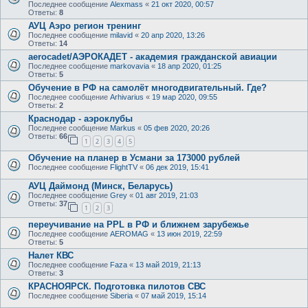
Последнее сообщение
Alexmass
«
21 окт 2020, 00:57
Ответы:
8
АУЦ Аэро регион тренинг
Последнее сообщение
milavid
«
20 апр 2020, 13:26
Ответы:
14
aerocadet/АЭРОКАДЕТ - академия гражданской авиации
Последнее сообщение
markovavia
«
18 апр 2020, 01:25
Ответы:
5
Обучение в РФ на самолёт многодвигательный. Где?
Последнее сообщение
Arhivarius
«
19 мар 2020, 09:55
Ответы:
2
Краснодар - аэроклубы
Последнее сообщение
Markus
«
05 фев 2020, 20:26
Ответы:
66
1
2
3
4
5
Обучение на планер в Усмани за 173000 рублей
Последнее сообщение
FlightTV
«
06 дек 2019, 15:41
АУЦ Даймонд (Минск, Беларусь)
Последнее сообщение
Grey
«
01 авг 2019, 21:03
Ответы:
37
1
2
3
переучивание на PPL в РФ и ближнем зарубежье
Последнее сообщение
AEROMAG
«
13 июн 2019, 22:59
Ответы:
5
Налет КВС
Последнее сообщение
Faza
«
13 май 2019, 21:13
Ответы:
3
КРАСНОЯРСК. Подготовка пилотов СВС
Последнее сообщение
Siberia
«
07 май 2019, 15:14