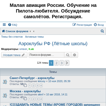
Малая авиация России. Обучение на
Пилота-любителя. Обсуждение
самолётов. Регистрация.
FAQ
Регистрация
Вход
Список форумов
Темы без ответов
Активные темы
о
Аэроклубы РФ (Лётные школы)
и
с
Модераторы:
smixer
,
lt.ak
к
Поиск
Расширенный поис
Новая тема
1
2
3
След.
124 темы
Темы
Санкт-Петербург - аэроклубы
Последнее сообщение
leksey
«
10 ноя 2020, 05:39
Ответы:
58
1
2
3
4
Москва - аэроклубы
Последнее сообщение
alexf
«
10 авг 2018, 14:11
Ответы:
47
1
2
3
4
!СОЗДАВАТЬ НОВЫЕ ТЕМЫ (КРОМЕ ГОРОДОВ) запрещено