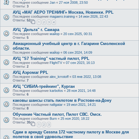
Последнее сообщение
Jan
«
27 ноя 2008, 23:50
Ответы:
3
АУЦ «МАГ АЕРО ТРЕНИНГ» Москва, Новинки. PPL
Последнее сообщение
magaero.training
«
14 июн 2026, 22:43
Ответы:
52
1
2
3
4
АУЦ "Дельта" г. Самара
Последнее сообщение
майор
«
20 сен 2025, 00:31
Ответы:
5
Авиационный учебный центр в г. Гагарине Смоленской
области.
Последнее сообщение
майор
«
06 сен 2024, 14:09
АУЦ "S7 Training" частный пилот, PPL
Последнее сообщение
FlightTV
«
07 сен 2023, 16:13
Ответы:
2
АУЦ Аэромаг PPL
Последнее сообщение
alex_krrotoff
«
03 янв 2022, 13:08
Ответы:
7
АУЦ "СИБИА-трейнинг", Курган
Последнее сообщение
karbofos
«
28 ноя 2021, 14:48
Ответы:
6
каковы шансы стать пилотом в Ростове-на-Дону
Последнее сообщение
nafigatar
«
19 июл 2021, 14:21
Ответы:
8
Обучение Частный пилот, Пилот СВС. Омск.
Последнее сообщение
Burn
«
25 ноя 2020, 18:22
Ответы:
35
1
2
3
Сдам в аренду Cessna 172 частному пилоту в Москве для
полетов в своё удовольствие