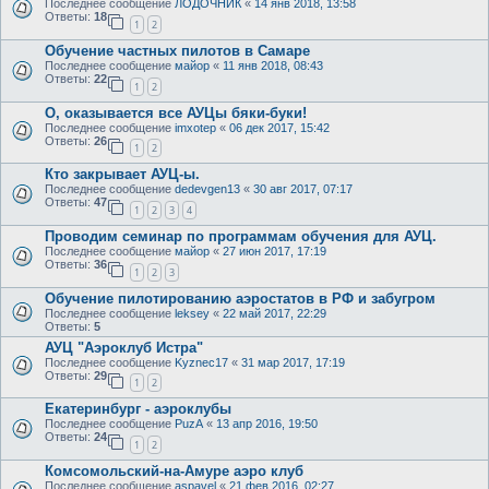
Последнее сообщение
ЛОДОЧНИК
«
14 янв 2018, 13:58
Ответы:
18
1
2
Обучение частных пилотов в Самаре
Последнее сообщение
майор
«
11 янв 2018, 08:43
Ответы:
22
1
2
О, оказывается все АУЦы бяки-буки!
Последнее сообщение
imxotep
«
06 дек 2017, 15:42
Ответы:
26
1
2
Кто закрывает АУЦ-ы.
Последнее сообщение
dedevgen13
«
30 авг 2017, 07:17
Ответы:
47
1
2
3
4
Проводим семинар по программам обучения для АУЦ.
Последнее сообщение
майор
«
27 июн 2017, 17:19
Ответы:
36
1
2
3
Обучение пилотированию аэростатов в РФ и забугром
Последнее сообщение
leksey
«
22 май 2017, 22:29
Ответы:
5
АУЦ "Аэроклуб Истра"
Последнее сообщение
Kyznec17
«
31 мар 2017, 17:19
Ответы:
29
1
2
Екатеринбург - аэроклубы
Последнее сообщение
PuzA
«
13 апр 2016, 19:50
Ответы:
24
1
2
Комсомольский-на-Амуре аэро клуб
Последнее сообщение
aspavel
«
21 фев 2016, 02:27