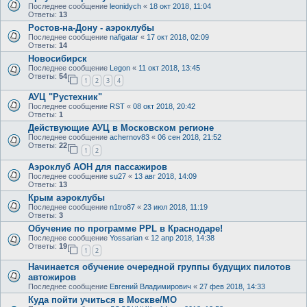
Последнее сообщение
leonidych
«
18 окт 2018, 11:04
Ответы:
13
Ростов-на-Дону - аэроклубы
Последнее сообщение
nafigatar
«
17 окт 2018, 02:09
Ответы:
14
Новосибирск
Последнее сообщение
Legon
«
11 окт 2018, 13:45
Ответы:
54
1
2
3
4
АУЦ "Рустехник"
Последнее сообщение
RST
«
08 окт 2018, 20:42
Ответы:
1
Действующие АУЦ в Московском регионе
Последнее сообщение
achernov83
«
06 сен 2018, 21:52
Ответы:
22
1
2
Аэроклуб АОН для пассажиров
Последнее сообщение
su27
«
13 авг 2018, 14:09
Ответы:
13
Крым аэроклубы
Последнее сообщение
n1tro87
«
23 июл 2018, 11:19
Ответы:
3
Обучение по программе PPL в Краснодаре!
Последнее сообщение
Yossarian
«
12 апр 2018, 14:38
Ответы:
19
1
2
Начинается обучение очередной группы будущих пилотов
автожиров
Последнее сообщение
Евгений Владимирович
«
27 фев 2018, 14:33
Куда пойти учиться в Москве/МО