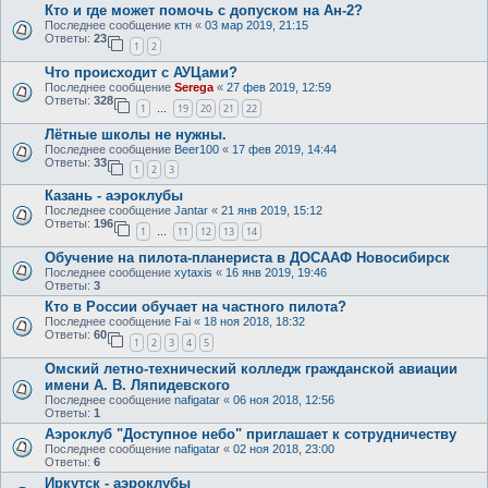
Кто и где может помочь с допуском на Ан-2?
Последнее сообщение
ктн
«
03 мар 2019, 21:15
Ответы:
23
1
2
Что происходит с АУЦами?
Последнее сообщение
Serega
«
27 фев 2019, 12:59
Ответы:
328
1
19
20
21
22
…
Лётные школы не нужны.
Последнее сообщение
Beer100
«
17 фев 2019, 14:44
Ответы:
33
1
2
3
Казань - аэроклубы
Последнее сообщение
Jantar
«
21 янв 2019, 15:12
Ответы:
196
1
11
12
13
14
…
Обучение на пилота-планериста в ДОСААФ Новосибирск
Последнее сообщение
xytaxis
«
16 янв 2019, 19:46
Ответы:
3
Кто в России обучает на частного пилота?
Последнее сообщение
Fai
«
18 ноя 2018, 18:32
Ответы:
60
1
2
3
4
5
Омский летно-технический колледж гражданской авиации
имени А. В. Ляпидевского
Последнее сообщение
nafigatar
«
06 ноя 2018, 12:56
Ответы:
1
Аэроклуб "Доступное небо" приглашает к сотрудничеству
Последнее сообщение
nafigatar
«
02 ноя 2018, 23:00
Ответы:
6
Иркутск - аэроклубы