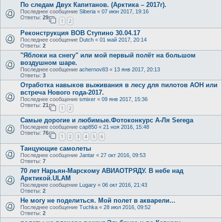
По следам Двух Капитанов. (Арктика – 2017г).
Последнее сообщение
Siberia
«
07 июн 2017, 19:16
Ответы:
29
1
2
Реконструкция ВОВ Ступино 30.04.17
Последнее сообщение
Dutch
«
01 май 2017, 20:14
Ответы:
2
"Яблоки на снегу" или мой первый полёт на большом
воздушном шаре.
Последнее сообщение
achernov83
«
13 янв 2017, 20:13
Ответы:
3
Отработка навыков выживания в лесу для пилотов АОН или
встреча Нового года-2017.
Последнее сообщение
smixer
«
09 янв 2017, 15:36
Ответы:
21
1
2
Самые дорогие и любимые.Фотоконкурс А-Ля Serega
Последнее сообщение
cap850
«
21 ноя 2016, 15:48
Ответы:
76
1
2
3
4
5
6
Танцующие самолеты
Последнее сообщение
Jantar
«
27 окт 2016, 09:53
Ответы:
7
70 лет Нарьян-Марскому АВИАОТРЯДУ. В небе над
Арктикой.ULAM
Последнее сообщение
Lugary
«
06 окт 2016, 21:43
Ответы:
2
Не могу не поделиться. Мой полет в акварели...
Последнее сообщение
Tuchka
«
28 июл 2016, 09:52
Ответы:
2