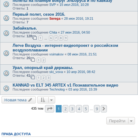
полеты на планере вокруг Эльбруса и по Кавказу
Последнее сообщение
SVP
«
15 июл 2016, 10:28
Ответы:
1
Первый полет, сезон 2016.
Последнее сообщение
Serega
«
28 июн 2016, 19:21
Ответы:
7
Забайкалье.
Последнее сообщение
Chita
«
27 июн 2016, 04:50
Ответы:
128
1
6
7
8
9
…
Легче Воздуха - интернет-видеопроект о российском
воздухоплавании
Последнее сообщение
vsimakov
«
08 июн 2016, 21:51
Ответы:
26
1
2
Урал, опорный край державы.
Последнее сообщение
ski_vova
«
10 апр 2016, 08:42
Ответы:
41
1
2
3
KANNAD vs ELT 345 ARTEX v1 Познавательное видео
Последнее сообщение
Technolog
«
03 апр 2016, 15:39
Новая тема
Страница
1
из
9
1
2
3
4
5
9
След.
435 тем
…
Перейти
ПРАВА ДОСТУПА