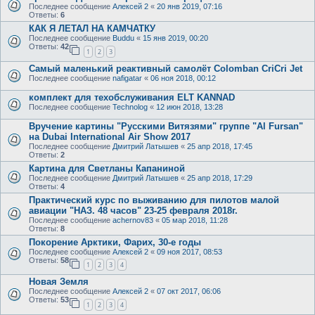
Последнее сообщение
Алексей 2
«
20 янв 2019, 07:16
Ответы:
6
КАК Я ЛЕТАЛ НА КАМЧАТКУ
Последнее сообщение
Buddu
«
15 янв 2019, 00:20
Ответы:
42
1
2
3
Самый маленький реактивный самолёт Colomban CriCri Jet
Последнее сообщение
nafigatar
«
06 ноя 2018, 00:12
комплект для техобслуживания ELT KANNAD
Последнее сообщение
Technolog
«
12 июн 2018, 13:28
Вручение картины "Русскими Витязями" группе "Al Fursan"
на Dubai International Air Show 2017
Последнее сообщение
Дмитрий Латышев
«
25 апр 2018, 17:45
Ответы:
2
Картина для Светланы Капаниной
Последнее сообщение
Дмитрий Латышев
«
25 апр 2018, 17:29
Ответы:
4
Практический курс по выживанию для пилотов малой
авиации "НАЗ. 48 часов" 23-25 февраля 2018г.
Последнее сообщение
achernov83
«
05 мар 2018, 11:28
Ответы:
8
Покорение Арктики, Фарих, 30-е годы
Последнее сообщение
Алексей 2
«
09 ноя 2017, 08:53
Ответы:
58
1
2
3
4
Новая Земля
Последнее сообщение
Алексей 2
«
07 окт 2017, 06:06
Ответы:
53
1
2
3
4