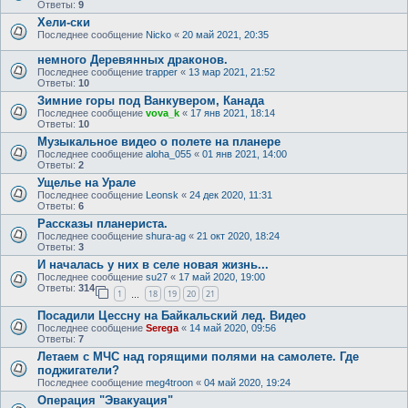
Ответы:
9
Хели-ски
Последнее сообщение
Nicko
«
20 май 2021, 20:35
немного Деревянных драконов.
Последнее сообщение
trapper
«
13 мар 2021, 21:52
Ответы:
10
Зимние горы под Ванкувером, Канада
Последнее сообщение
vova_k
«
17 янв 2021, 18:14
Ответы:
10
Музыкальное видео о полете на планере
Последнее сообщение
aloha_055
«
01 янв 2021, 14:00
Ответы:
2
Ущелье на Урале
Последнее сообщение
Leonsk
«
24 дек 2020, 11:31
Ответы:
6
Рассказы планериста.
Последнее сообщение
shura-ag
«
21 окт 2020, 18:24
Ответы:
3
И началась у них в селе новая жизнь...
Последнее сообщение
su27
«
17 май 2020, 19:00
Ответы:
314
1
18
19
20
21
…
Посадили Цессну на Байкальский лед. Видео
Последнее сообщение
Serega
«
14 май 2020, 09:56
Ответы:
7
Летаем с МЧС над горящими полями на самолете. Где
поджигатели?
Последнее сообщение
meg4troon
«
04 май 2020, 19:24
Операция "Эвакуация"