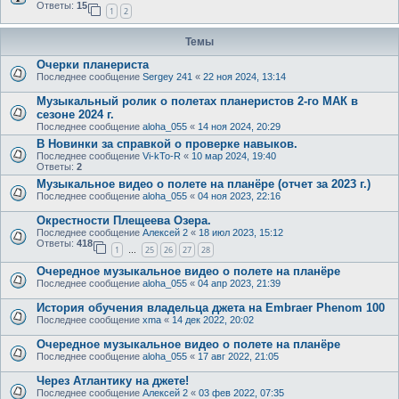
Ответы:
15
1
2
Темы
Очерки планериста
Последнее сообщение
Sergey 241
«
22 ноя 2024, 13:14
Музыкальный ролик о полетах планеристов 2-го МАК в
сезоне 2024 г.
Последнее сообщение
aloha_055
«
14 ноя 2024, 20:29
В Новинки за справкой о проверке навыков.
Последнее сообщение
Vi-kTo-R
«
10 мар 2024, 19:40
Ответы:
2
Музыкальное видео о полете на планёре (отчет за 2023 г.)
Последнее сообщение
aloha_055
«
04 ноя 2023, 22:16
Окрестности Плещеева Озера.
Последнее сообщение
Алексей 2
«
18 июл 2023, 15:12
Ответы:
418
1
25
26
27
28
…
Очередное музыкальное видео о полете на планёре
Последнее сообщение
aloha_055
«
04 апр 2023, 21:39
История обучения владельца джета на Embraer Phenom 100
Последнее сообщение
xma
«
14 дек 2022, 20:02
Очередное музыкальное видео о полете на планёре
Последнее сообщение
aloha_055
«
17 авг 2022, 21:05
Через Атлантику на джете!
Последнее сообщение
Алексей 2
«
03 фев 2022, 07:35