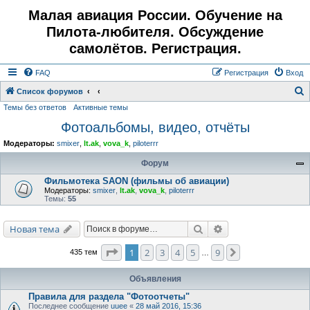
Малая авиация России. Обучение на
Пилота-любителя. Обсуждение
самолётов. Регистрация.
FAQ
Регистрация
Вход
Список форумов
Темы без ответов
Активные темы
о
Фотоальбомы, видео, отчёты
и
с
Модераторы:
smixer
,
lt.ak
,
vova_k
,
piloterrr
к
Форум
Фильмотека SAON (фильмы об авиации)
Модераторы:
smixer
,
lt.ak
,
vova_k
,
piloterrr
Темы:
55
Поиск
Расширенный поис
Новая тема
Страница
1
из
9
1
2
3
4
5
9
След.
435 тем
…
Объявления
Правила для раздела "Фотоотчеты"
Последнее сообщение
uuee
«
28 май 2016, 15:36