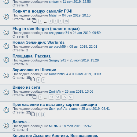
Последнее сообщение
smixer
«
11 сен 2019, 22:50
Ответы:
9
Поднят в воздух самолёт PJ-II
Последнее сообщение
Malish
«
04 сен 2019, 20:15
Ответы:
141
1
7
8
9
10
…
Flug in den Bergen (полет в горах)
Последнее сообщение
владислав74
«
24 авг 2019, 09:59
Ответы:
8
Новая Зеландия: Warbirds
Последнее сообщение
aerotech59
«
08 авг 2019, 22:01
Ответы:
2
Площадка. Рассказ.
Последнее сообщение
Sergey 241
«
25 июл 2019, 13:29
Ответы:
5
Зарисовки из Швеции
Последнее сообщение
Konstantin54
«
09 июл 2019, 01:03
Ответы:
15
1
2
Видео из сети
Последнее сообщение
ZorinVik
«
25 апр 2019, 13:06
Ответы:
838
1
53
54
55
56
…
Приглашение на выставку картин авиации
Последнее сообщение
Дмитрий Латышев
«
25 апр 2019, 08:41
Ответы:
22
1
2
Давеча...
Последнее сообщение
MIRIN
«
18 фев 2019, 15:42
Ответы:
4
Крылатое Дыхание Арктики. Возвращение.