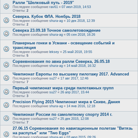
Ралли "Шелковый путь - 2019"
Последнее сообщение
rav61
«
07 июл 2019, 14:53
Ответы:
2
Cеверка. Кубок ФЛА. Ноябрь 2018
Последнее сообщение
shura-ag
«
10 дек 2018, 12:39
Ответы:
2
Северка 23.09.18 Точное самолетовождение
Последнее сообщение
shura-ag
«
05 сен 2018, 16:26
Планерные гонки в Усмани - освещение событий и
трансляция
Последнее сообщение
leksey
«
25 май 2018, 19:55
Ответы:
5
Сорвевнования по авиа ралли Северка, 26.05.18
Последнее сообщение
shura-ag
«
14 май 2018, 16:32
Чемпионат Европы по высшему пилотажу 2017. Advanced
Последнее сообщение
su27
«
17 авг 2017, 12:46
Ответы:
7
Первый чемпионат мира среди пилотажных групп
Последнее сообщение
su27
«
26 апр 2017, 15:44
Ответы:
3
Precision Flying 2015 Чемпионат мира в Скиве, Дания
Последнее сообщение
shura-ag
«
14 янв 2016, 12:18
Чемпионат России по самолетному спорту 2014 г.
Последнее сообщение
su27
«
25 дек 2015, 12:08
Ответы:
7
27.06.15 Соревнования по навигационным полетам "Витязь
на распутье" или "Two Eggs"
Последнее сообщение
shura-ag
«
03 июл 2015, 09:26