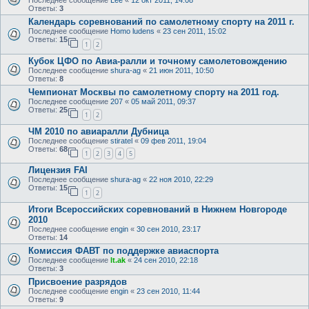
Последнее сообщение
Lee
«
12 окт 2011, 14:08
Ответы:
3
Календарь соревнований по самолетному спорту на 2011 г.
Последнее сообщение
Homo ludens
«
23 сен 2011, 15:02
Ответы:
15
1
2
Кубок ЦФО по Авиа-ралли и точному самолетовождению
Последнее сообщение
shura-ag
«
21 июн 2011, 10:50
Ответы:
8
Чемпионат Москвы по самолетному спорту на 2011 год.
Последнее сообщение
207
«
05 май 2011, 09:37
Ответы:
25
1
2
ЧМ 2010 по авиаралли Дубница
Последнее сообщение
stiratel
«
09 фев 2011, 19:04
Ответы:
68
1
2
3
4
5
Лицензия FAI
Последнее сообщение
shura-ag
«
22 ноя 2010, 22:29
Ответы:
15
1
2
Итоги Всероссийских соревнований в Нижнем Новгороде
2010
Последнее сообщение
engin
«
30 сен 2010, 23:17
Ответы:
14
Комиссия ФАВТ по поддержке авиаспорта
Последнее сообщение
lt.ak
«
24 сен 2010, 22:18
Ответы:
3
Присвоение разрядов
Последнее сообщение
engin
«
23 сен 2010, 11:44
Ответы:
9