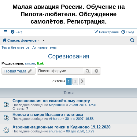
Малая авиация России. Обучение на
Пилота-любителя. Обсуждение
самолётов. Регистрация.
FAQ
Регистрация
Вход
Список форумов
Темы без ответов
Активные темы
о
Соревнования
и
с
Модераторы:
smixer
,
lt.ak
к
Поиск
Расширенный поис
Новая тема
1
2
След.
73 темы
Темы
Соревнования по самолётному спорту
Последнее сообщение
Маришкин
«
23 авг 2014, 12:31
Ответы:
7
Новости в мире Высшего пилотажа
Последнее сообщение
Airhorse
«
30 янв 2007, 16:58
Аэронавигационные гонки в Кудиново 19.12.2020
Последнее сообщение
shura-ag
«
08 дек 2020, 13:29