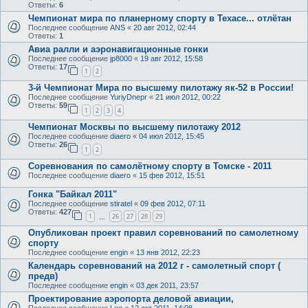
Ответы:
6
Чемпионат мира по планерному спорту в Техасе... отлётан
Последнее сообщение
ANS
«
20 авг 2012, 02:44
Ответы:
1
Авиа ралли и аэронавигационные гонки
Последнее сообщение
jp8000
«
19 авг 2012, 15:58
Ответы:
17
1
2
3-й Чемпионат Мира по высшему пилотажу як-52 в России!
Последнее сообщение
YuriyDnepr
«
21 июл 2012, 00:22
Ответы:
59
1
2
3
4
Чемпионат Москвы по высшему пилотажу 2012
Последнее сообщение
diaero
«
04 июл 2012, 15:45
Ответы:
26
1
2
Соревнования по самолётному спорту в Томске - 2011
Последнее сообщение
diaero
«
15 фев 2012, 15:51
Гонка "Байкал 2011"
Последнее сообщение
stiratel
«
09 фев 2012, 07:11
Ответы:
427
1
26
27
28
29
…
Опубликован проект правил соревнований по самолетному
спорту
Последнее сообщение
engin
«
13 янв 2012, 22:23
Календарь соревнований на 2012 г - самолетный спорт (
предв)
Последнее сообщение
engin
«
03 дек 2011, 23:57
Проектирование аэропорта деловой авиации,