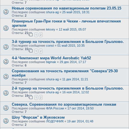
Ответы:
7
Новые соревнования по навигационным полетам 23.05.15
Последнее сообщение
shura-ag
«
25 май 2015, 18:31
Ответы:
2
Планерные Гран-При гонки в Чехии - личные впечатления
зрителя
Последнее сообщение
leksey
«
12 май 2015, 05:07
Ответы:
21
1
2
3-й турнир на точность приземления в Большом Грызлово.
Последнее сообщение
const
«
01 май 2015, 10:35
Ответы:
15
1
2
4-й Чемпионат мира World Aerobatic Yak52
Последнее сообщение
bigmak
«
29 дек 2014, 17:17
Ответы:
6
Соревнования на точность приземления "Северка"29-30
ноября
Последнее сообщение
shura-ag
«
11 дек 2014, 11:21
Ответы:
7
2-й турнир на точность приземления в Большом Грызлово.
Последнее сообщение
shura-ag
«
16 ноя 2014, 12:02
Ответы:
19
1
2
Северка. Соревнования по аэронавигационным гонкам
Последнее сообщение
ФЛА России
«
17 окт 2014, 19:50
Ответы:
7
Шоу "Форсаж" в Жуковском
Последнее сообщение
ЛОДОЧНИК
«
19 авг 2014, 01:48
Ответы:
2